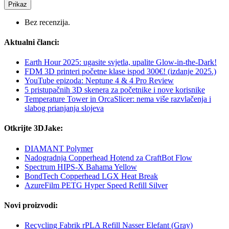
Prikaz
Bez recenzija.
Aktualni članci:
Earth Hour 2025: ugasite svjetla, upalite Glow-in-the-Dark!
FDM 3D printeri početne klase ispod 300€! (izdanje 2025.)
YouTube epizoda: Neptune 4 & 4 Pro Review
5 pristupačnih 3D skenera za početnike i nove korisnike
Temperature Tower in OrcaSlicer: nema više razvlačenja i
slabog prianjanja slojeva
Otkrijte 3DJake:
DIAMANT Polymer
Nadogradnja Copperhead Hotend za CraftBot Flow
Spectrum HIPS-X Bahama Yellow
BondTech Copperhead LGX Heat Break
AzureFilm PETG Hyper Speed Refill Silver
Novi proizvodi:
Recycling Fabrik rPLA Refill Nasser Elefant (Gray)