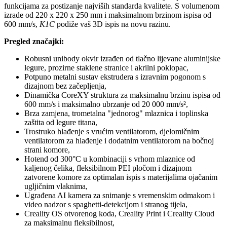
funkcijama za postizanje najviših standarda kvalitete. S volumenom
izrade od 220 x 220 x 250 mm i maksimalnom brzinom ispisa od
600 mm/s,
K1C
podiže vaš 3D ispis na novu razinu.
Pregled značajki:
Robusni unibody okvir izrađen od tlačno lijevane aluminijske
legure, prozirne staklene stranice i akrilni poklopac,
Potpuno metalni sustav ekstrudera s izravnim pogonom s
dizajnom bez začepljenja,
Dinamička CoreXY struktura za maksimalnu brzinu ispisa od
600 mm/s i maksimalno ubrzanje od 20 000 mm/s²,
Brza zamjena, trometalna "jednorog" mlaznica i toplinska
zaštita od legure titana,
Trostruko hlađenje s vrućim ventilatorom, djelomičnim
ventilatorom za hlađenje i dodatnim ventilatorom na bočnoj
strani komore,
Hotend od 300°C u kombinaciji s vrhom mlaznice od
kaljenog čelika, fleksibilnom PEI pločom i dizajnom
zatvorene komore za optimalan ispis s materijalima ojačanim
ugljičnim vlaknima,
Ugrađena AI kamera za snimanje s vremenskim odmakom i
video nadzor s spaghetti-detekcijom i stranog tijela,
Creality OS otvorenog koda, Creality Print i Creality Cloud
za maksimalnu fleksibilnost,