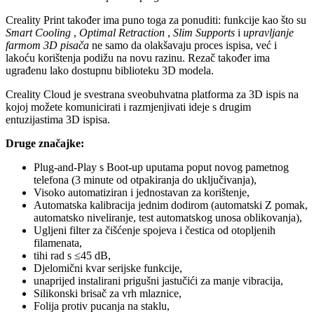
Creality Print također ima puno toga za ponuditi: funkcije kao što su
Smart Cooling
,
Optimal Retraction
,
Slim Supports
i
upravljanje
farmom 3D pisača
ne samo da olakšavaju proces ispisa, već i
lakoću korištenja podižu na novu razinu. Rezač također ima
ugrađenu lako dostupnu biblioteku 3D modela.
Creality Cloud je svestrana sveobuhvatna platforma za 3D ispis na
kojoj možete komunicirati i razmjenjivati ​​ideje s drugim
entuzijastima 3D ispisa.
Druge značajke:
Plug-and-Play s Boot-up uputama poput novog pametnog
telefona (3 minute od otpakiranja do uključivanja),
Visoko automatiziran i jednostavan za korištenje,
Automatska kalibracija jednim dodirom (automatski Z pomak,
automatsko niveliranje, test automatskog unosa oblikovanja),
Ugljeni filter za čišćenje spojeva i čestica od otopljenih
filamenata,
tihi rad s ≤45 dB,
Djelomični kvar serijske funkcije,
unaprijed instalirani prigušni jastučići za manje vibracija,
Silikonski brisač za vrh mlaznice,
Folija protiv pucanja na staklu,