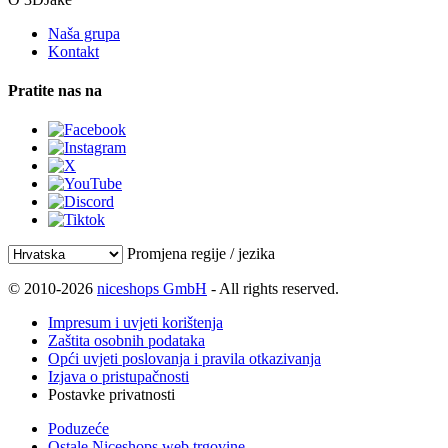
Naša grupa
Kontakt
Pratite nas na
Promjena regije / jezika
© 2010-2026
niceshops GmbH
- All rights reserved.
Impresum i uvjeti korištenja
Zaštita osobnih podataka
Opći uvjeti poslovanja i pravila otkazivanja
Izjava o pristupačnosti
Postavke privatnosti
Poduzeće
Ostale Niceshops web trgovine