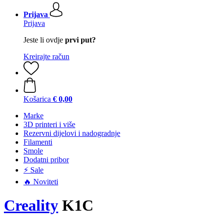
Prijava
Prijava
Jeste li ovdje
prvi put?
Kreirajte račun
Košarica
€ 0,00
Marke
3D printeri i više
Rezervni dijelovi i nadogradnje
Filamenti
Smole
Dodatni pribor
⚡ Sale
🔥 Noviteti
Creality
K1C