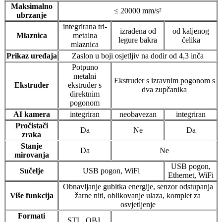
Maksimalno
≤ 20000 mm/s²
ubrzanje
integrirana tri-
izrađena od
od kaljenog
Mlaznica
metalna
legure bakra
čelika
mlaznica
Prikaz uređaja
Zaslon u boji osjetljiv na dodir od 4,3 inča
Potpuno
metalni
Ekstruder s izravnim pogonom s
Ekstruder
ekstruder s
dva zupčanika
direktnim
pogonom
AI kamera
integriran
neobavezan
integriran
Pročistači
Da
Ne
Da
zraka
Stanje
Da
Ne
mirovanja
USB pogon,
Sučelje
USB pogon, WiFi
Ethernet, WiFi
Obnavljanje gubitka energije, senzor odstupanja
Više funkcija
žarne niti, oblikovanje ulaza, komplet za
osvjetljenje
Formati
STL, OBJ,