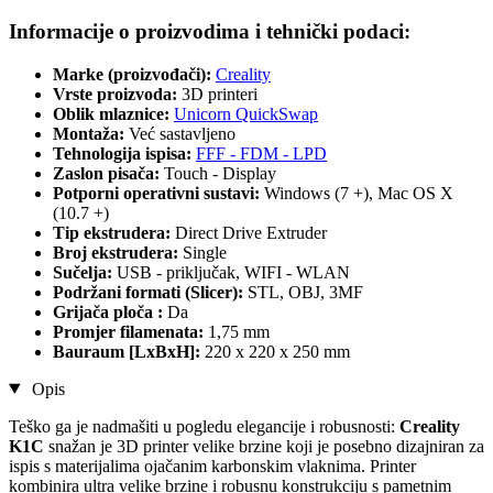
Informacije o proizvodima i tehnički podaci:
Marke (proizvođači):
Creality
Vrste proizvoda:
3D printeri
Oblik mlaznice:
Unicorn QuickSwap
Montaža:
Već sastavljeno
Tehnologija ispisa:
FFF - FDM - LPD
Zaslon pisača:
Touch - Display
Potporni operativni sustavi:
Windows (7 +), Mac OS X
(10.7 +)
Tip ekstrudera:
Direct Drive Extruder
Broj ekstrudera:
Single
Sučelja:
USB - priključak, WIFI - WLAN
Podržani formati (Slicer):
STL, OBJ, 3MF
Grijača ploča :
Da
Promjer filamenata:
1,75 mm
Bauraum [LxBxH]:
220 x 220 x 250 mm
Opis
Teško ga je nadmašiti u pogledu elegancije i robusnosti:
Creality
K1C
snažan je 3D printer velike brzine koji je posebno dizajniran za
ispis s materijalima ojačanim karbonskim vlaknima. Printer
kombinira ultra velike brzine i robusnu konstrukciju s pametnim