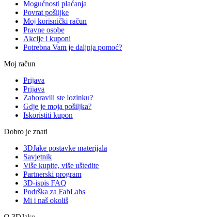
Mogućnosti plaćanja
Povrat pošiljke
Moj korisnički račun
Pravne osobe
Akcije i kuponi
Potrebna Vam je daljnja pomoć?
Moj račun
Prijava
Prijava
Zaboravili ste lozinku?
Gdje je moja pošiljka?
Iskoristiti kupon
Dobro je znati
3DJake postavke materijala
Savjetnik
Više kupite, više uštedite
Partnerski program
3D-ispis FAQ
Podrška za FabLabs
Mi i naš okoliš
O 3DJake