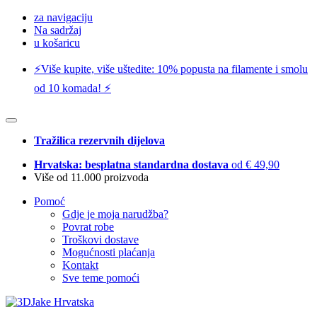
za navigaciju
Na sadržaj
u košaricu
⚡️Više kupite, više uštedite: 10% popusta na filamente i smolu
od 10 komada! ⚡️
Tražilica rezervnih dijelova
Hrvatska: besplatna standardna dostava
od € 49,90
Više od 11.000 proizvoda
Pomoć
Gdje je moja narudžba?
Povrat robe
Troškovi dostave
Mogućnosti plaćanja
Kontakt
Sve teme pomoći