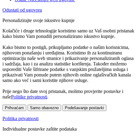
Odustati od ugovora
Personalizirajte svoje iskustvo kupnje
Kolačiće i druge tehnologije koristimo samo uz Vaš osobni pristanak
kako bismo Vam ponudili personalizirano iskustvo kupnje.
Kako bismo to postigli, prikupljamo podatke o našim korisnicima,
njihovom ponašanju i uređajima. Koristimo ih za kontinuiranu
optimizaciju naše web stranice i prikazivanje personaliziranih oglasa
i sadržaja, kao i za analizu statistike korištenja. Također možemo
usporediti Vaše šifrirane podatke s vanjskim pružateljima usluga i
prikazivati Vam ponude putem njihovih online oglašivačkih kanala
samo ako već i sami koristite njihove usluge.
Prije nego što date svoj pristanak, molimo provjerite postavke i
naše
Politike privatnosti
.
Prihvaćam
Samo obavezno
Podešavanje postavki
Politika privatnosti
Individualne postavke zaštite podataka