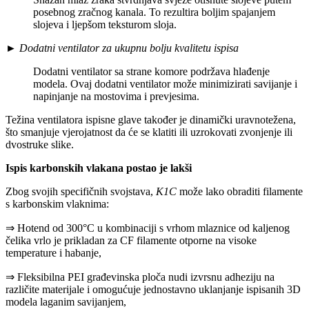
posebnog zračnog kanala. To rezultira boljim spajanjem
slojeva i ljepšom teksturom sloja.
►
Dodatni ventilator za ukupnu bolju kvalitetu ispisa
Dodatni ventilator sa strane komore podržava hlađenje
modela. Ovaj dodatni ventilator može minimizirati savijanje i
napinjanje na mostovima i prevjesima.
Težina ventilatora ispisne glave također je dinamički uravnotežena,
što smanjuje vjerojatnost da će se klatiti ili uzrokovati zvonjenje ili
dvostruke slike.
Ispis karbonskih vlakana postao je lakši
Zbog svojih specifičnih svojstava,
K1C
može lako obraditi filamente
s karbonskim vlaknima:
⇒ Hotend od 300°C u kombinaciji s vrhom mlaznice od kaljenog
čelika vrlo je prikladan za CF filamente otporne na visoke
temperature i habanje,
⇒ Fleksibilna PEI građevinska ploča nudi izvrsnu adheziju na
različite materijale i omogućuje jednostavno uklanjanje ispisanih 3D
modela laganim savijanjem,