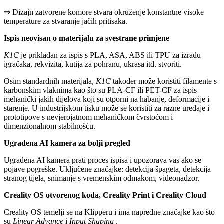
⇒ Dizajn zatvorene komore stvara okruženje konstantne visoke
temperature za stvaranje jačih pritisaka.
Ispis neovisan o materijalu za svestrane primjene
K1C
je prikladan za ispis s PLA, ASA, ABS ili TPU za izradu
igračaka, rekvizita, kutija za pohranu, ukrasa itd. stvoriti.
Osim standardnih materijala,
K1C
također može koristiti filamente s
karbonskim vlaknima kao što su PLA-CF ili PET-CF za ispis
mehanički jakih dijelova koji su otporni na habanje, deformacije i
starenje. U industrijskom tisku može se koristiti za razne uređaje i
prototipove s nevjerojatnom mehaničkom čvrstoćom i
dimenzionalnom stabilnošću.
Ugrađena AI kamera za bolji pregled
Ugrađena AI kamera prati proces ispisa i upozorava vas ako se
pojave pogreške. Uključene značajke: detekcija špageta, detekcija
stranog tijela, snimanje s vremenskim odmakom, videonadzor.
Creality OS otvorenog koda, Creality Print i Creality Cloud
Creality OS temelji se na Klipperu i ima napredne značajke kao što
su
Linear Advance
i
Input Shaping
.