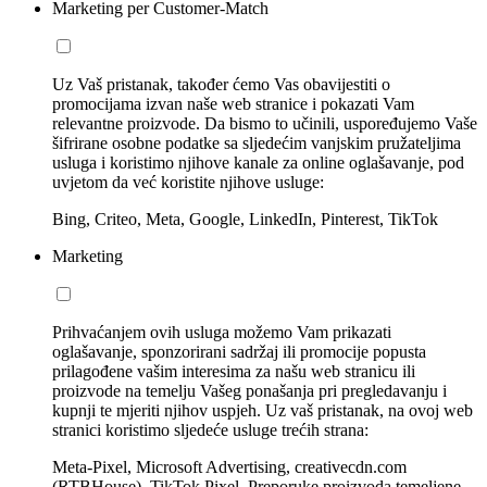
Marketing per Customer-Match
Uz Vaš pristanak, također ćemo Vas obavijestiti o
promocijama izvan naše web stranice i pokazati Vam
relevantne proizvode. Da bismo to učinili, uspoređujemo Vaše
šifrirane osobne podatke sa sljedećim vanjskim pružateljima
usluga i koristimo njihove kanale za online oglašavanje, pod
uvjetom da već koristite njihove usluge:
Bing, Criteo, Meta, Google, LinkedIn, Pinterest, TikTok
Marketing
Prihvaćanjem ovih usluga možemo Vam prikazati
oglašavanje, sponzorirani sadržaj ili promocije popusta
prilagođene vašim interesima za našu web stranicu ili
proizvode na temelju Vašeg ponašanja pri pregledavanju i
kupnji te mjeriti njihov uspjeh. Uz vaš pristanak, na ovoj web
stranici koristimo sljedeće usluge trećih strana:
Meta-Pixel, Microsoft Advertising, creativecdn.com
(RTBHouse), TikTok Pixel, Preporuke proizvoda temeljene