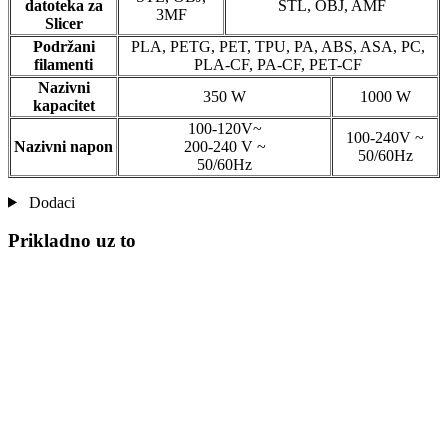
datoteka za
STL, OBJ, AMF
3MF
Slicer
Podržani
PLA, PETG, PET, TPU, PA, ABS, ASA, PC,
filamenti
PLA-CF, PA-CF, PET-CF
Nazivni
350 W
1000 W
kapacitet
100-120V~
100-240V ~
Nazivni napon
200-240 V ~
50/60Hz
50/60Hz
Dodaci
Prikladno uz to