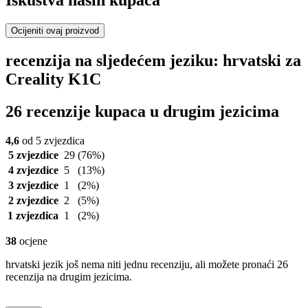
Iskustva naših kupaca
Ocijeniti ovaj proizvod
recenzija na sljedećem jeziku: hrvatski za
Creality K1C
26 recenzije kupaca u drugim jezicima
4,6
od 5 zvjezdica
5 zvjezdice
29
(76%)
4 zvjezdice
5
(13%)
3 zvjezdice
1
(2%)
2 zvjezdice
2
(5%)
1 zvjezdica
1
(2%)
38
ocjene
hrvatski jezik još nema niti jednu recenziju, ali možete pronaći 26
recenzija na drugim jezicima.