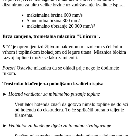
dizajniranu za ultra velike brzine uz zadržavanje kvalitete ispisa.
maksimalna brzina 600 mm/s
Standardna brzina 300 mm/s
maksimalno ubrzanje 20 000 mm/s²
Brza zamjena, trometalna
mlaznica "Unicorn
".
K1C
je opremljen izdržljivom bakrenom mlaznicom s čeličnim
vrhom i toplinskom izolacijom od legure titana. Mlaznica blokira
razvoj topline i može se lako zamijeniti.
Pozor!
Ostavite mlaznicu da se ohladi prije nego je dodirnete
rukom.
Trostruko hlađenje za poboljšanu kvalitetu ispisa
►
Hotend ventilator za minimalno puzanje topline
Ventilator hotenda znači da gotovo nimalo topline ne dolazi
od hotenda do ekstrudera. To će spriječiti prerano taljenje
filamenta.
►
Ventilator za hlađenje dijela za trenutno stvrdnjavanje
Snažan mlaz zraka stvrdnjava svježe otisnute slojeve putem