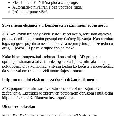
Fleksibilna PEI čelična ploča za opruge,
Automatsko niveliranje bez upotrebe ruku,
Ijoš puno, puno više!
Suvremena elegancija u kombinaciji s iznimnom robusnošću
K1C
-ov čvrsti unibody okvir sastoji se od većih, robusnih dijelova
proizvedenih integriranim postupkom tlačnog lijevanja. Kao rezultat
toga, njegove pojedinačne strane okvira neprimjetno prelaze jedna u
drugu i pokazuju jedva vidljive spojne točke.
Kako bi se kompenzirala robusna konstrukcija, 3D printer je
opremljen stranama od zatamnjenog stakla i prozirnim akrilnim
poklopcem. Ova kombinacija stvara toplinsko kućište s mogućnošću
da se u svakom trenutku vidi unutrašnjost komore.
Potpuno metalni ekstruder za čvrsto držanje filamenta
K1C
potpuno metalni sustav ekstrudera dolazi u dizajnu bez
začepljenja. Ekstruder je opremljen potpornom oprugom i kuglastim
klipom i čvrsto drži filament bez popuštanja.
Ultra brz i okretan
Poput
K1,
K1C
ima laganu i dinamičnu CoreXY strukturu