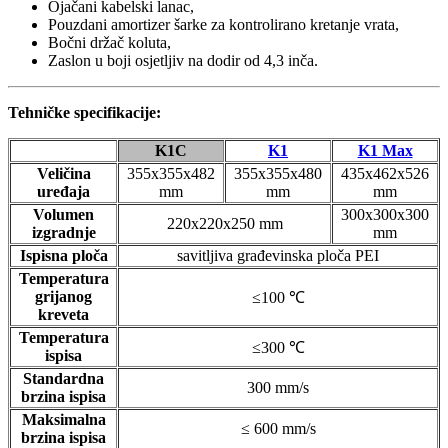
Ojačani kabelski lanac,
Pouzdani amortizer šarke za kontrolirano kretanje vrata,
Bočni držač koluta,
Zaslon u boji osjetljiv na dodir od 4,3 inča.
Tehničke specifikacije:
K1C
K1
K1 Max
Veličina
355x355x482
355x355x480
435x462x526
uređaja
mm
mm
mm
Volumen
300x300x300
220x220x250 mm
izgradnje
mm
Ispisna ploča
savitljiva građevinska ploča PEI
Temperatura
grijanog
≤100 ℃
kreveta
Temperatura
≤300 ℃
ispisa
Standardna
300 mm/s
brzina ispisa
Maksimalna
≤ 600 mm/s
brzina ispisa