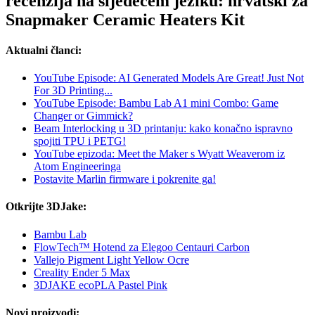
recenzija na sljedećem jeziku: hrvatski za
Snapmaker Ceramic Heaters Kit
Aktualni članci:
YouTube Episode: AI Generated Models Are Great! Just Not
For 3D Printing...
YouTube Episode: Bambu Lab A1 mini Combo: Game
Changer or Gimmick?
Beam Interlocking u 3D printanju: kako konačno ispravno
spojiti TPU i PETG!
YouTube epizoda: Meet the Maker s Wyatt Weaverom iz
Atom Engineeringa
Postavite Marlin firmware i pokrenite ga!
Otkrijte 3DJake:
Bambu Lab
FlowTech™ Hotend za Elegoo Centauri Carbon
Vallejo Pigment Light Yellow Ocre
Creality Ender 5 Max
3DJAKE ecoPLA Pastel Pink
Novi proizvodi: