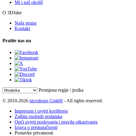
Mi i naš okoliš
O 3DJake
Naša grupa
Kontakt
Pratite nas na
Promjena regije / jezika
© 2010-2026
niceshops GmbH
- All rights reserved.
Impresum i uvjeti korištenja
Zaštita osobnih podataka
Opći uvjeti poslovanja i pravila otkazivanja
Izjava o pristupačnosti
Postavke privatnosti