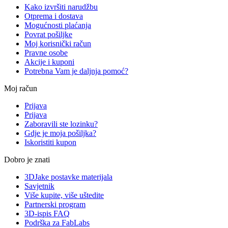
Kako izvršiti narudžbu
Otprema i dostava
Mogućnosti plaćanja
Povrat pošiljke
Moj korisnički račun
Pravne osobe
Akcije i kuponi
Potrebna Vam je daljnja pomoć?
Moj račun
Prijava
Prijava
Zaboravili ste lozinku?
Gdje je moja pošiljka?
Iskoristiti kupon
Dobro je znati
3DJake postavke materijala
Savjetnik
Više kupite, više uštedite
Partnerski program
3D-ispis FAQ
Podrška za FabLabs