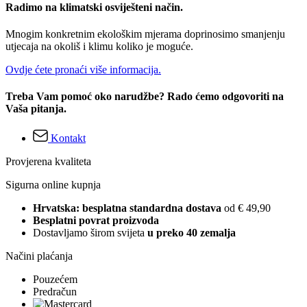
Radimo na klimatski osviješteni način.
Mnogim konkretnim ekološkim mjerama doprinosimo smanjenju
utjecaja na okoliš i klimu koliko je moguće.
Ovdje ćete pronaći više informacija.
Treba Vam pomoć oko narudžbe? Rado ćemo odgovoriti na
Vaša pitanja.
Kontakt
Provjerena kvaliteta
Sigurna online kupnja
Hrvatska: besplatna standardna dostava
od € 49,90
Besplatni povrat proizvoda
Dostavljamo širom svijeta
u preko 40 zemalja
Načini plaćanja
Pouzećem
Predračun