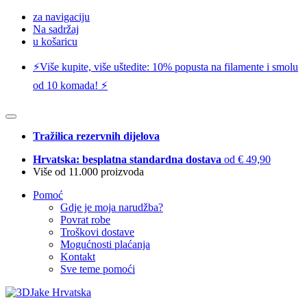
za navigaciju
Na sadržaj
u košaricu
⚡️Više kupite, više uštedite: 10% popusta na filamente i smolu
od 10 komada! ⚡️
Tražilica rezervnih dijelova
Hrvatska: besplatna standardna dostava
od € 49,90
Više od 11.000 proizvoda
Pomoć
Gdje je moja narudžba?
Povrat robe
Troškovi dostave
Mogućnosti plaćanja
Kontakt
Sve teme pomoći