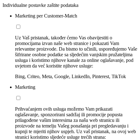
Individualne postavke zaštite podataka
Marketing per Customer-Match
Uz Vaš pristanak, također ćemo Vas obavijestiti o
promocijama izvan naše web stranice i pokazati Vam
relevantne proizvode. Da bismo to učinili, uspoređujemo Vaše
šifrirane osobne podatke sa sljedećim vanjskim pružateljima
usluga i koristimo njihove kanale za online oglašavanje, pod
uvjetom da već koristite njihove usluge:
Bing, Criteo, Meta, Google, LinkedIn, Pinterest, TikTok
Marketing
Prihvaćanjem ovih usluga možemo Vam prikazati
oglašavanje, sponzorirani sadržaj ili promocije popusta
prilagođene vašim interesima za našu web stranicu ili
proizvode na temelju Vašeg ponašanja pri pregledavanju i
kupnji te mjeriti njihov uspjeh. Uz vaš pristanak, na ovoj web
stranici koristimo sljedeće usluge trećih strana: