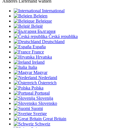
Anderes Lieferland wählen
International
Belgien
Belgique
België
България
Česká republika
Deutschland
España
France
Hrvatska
Ireland
Italia
Magyar
Nederland
Österreich
Polska
Portugal
Slovenija
Slovensko
Suomi
Sverige
Great Britain
Schweiz