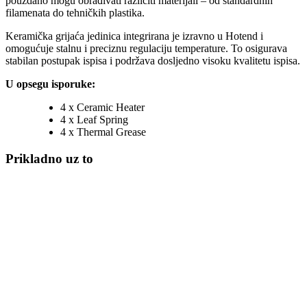
pouzdano mogu obrađivati različiti materijali – od standardnih
filamenata do tehničkih plastika.
Keramička grijaća jedinica integrirana je izravno u Hotend i
omogućuje stalnu i preciznu regulaciju temperature. To osigurava
stabilan postupak ispisa i podržava dosljedno visoku kvalitetu ispisa.
U opsegu isporuke:
4 x Ceramic Heater
4 x Leaf Spring
4 x Thermal Grease
Prikladno uz to