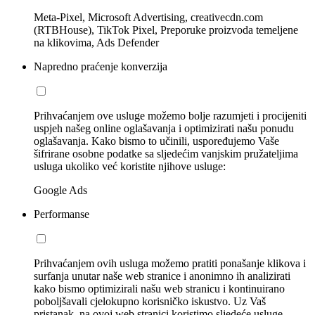
Meta-Pixel, Microsoft Advertising, creativecdn.com
(RTBHouse), TikTok Pixel, Preporuke proizvoda temeljene
na klikovima, Ads Defender
Napredno praćenje konverzija
Prihvaćanjem ove usluge možemo bolje razumjeti i procijeniti
uspjeh našeg online oglašavanja i optimizirati našu ponudu
oglašavanja. Kako bismo to učinili, uspoređujemo Vaše
šifrirane osobne podatke sa sljedećim vanjskim pružateljima
usluga ukoliko već koristite njihove usluge:
Google Ads
Performanse
Prihvaćanjem ovih usluga možemo pratiti ponašanje klikova i
surfanja unutar naše web stranice i anonimno ih analizirati
kako bismo optimizirali našu web stranicu i kontinuirano
poboljšavali cjelokupno korisničko iskustvo. Uz Vaš
pristanak, na ovoj web stranici koristimo sljedeće usluge