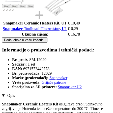
Snapmaker Ceramic Heaters Kit, U1
€ 10,49
Snapmaker Toolhead Thermistor, U1
€ 6,29
Ukupna cijena:
€ 16,78
Dodaj oboje u vašu košaricu
Informacije o proizvodima i tehnički podaci:
Br. proiz.
SM-12029
Sadržaj:
1 set
EAN:
6971573442778
Br. proizvođača:
12029
Marke (proizvođači):
Snapmaker
Vrste proizvoda:
Grijače patrone
Specijalno za 3D printere:
Snapmaker U2
Opis
Snapmaker Ceramic Heaters Kit
osigurava brzo i učinkovito
zagrijavanje Hotenda te doseže temperature do 300 °C. Time se