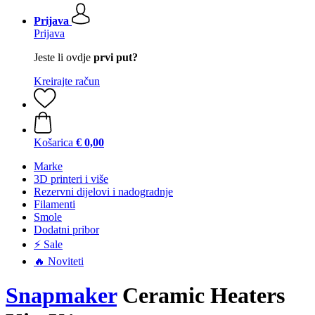
Prijava
Prijava
Jeste li ovdje
prvi put?
Kreirajte račun
Košarica
€ 0,00
Marke
3D printeri i više
Rezervni dijelovi i nadogradnje
Filamenti
Smole
Dodatni pribor
⚡ Sale
🔥 Noviteti
Snapmaker
Ceramic Heaters