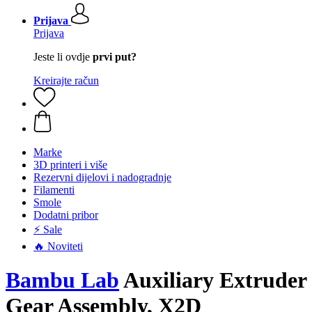
Prijava
Prijava
Jeste li ovdje
prvi put?
Kreirajte račun
Marke
3D printeri i više
Rezervni dijelovi i nadogradnje
Filamenti
Smole
Dodatni pribor
⚡ Sale
🔥 Noviteti
Bambu Lab
Auxiliary Extruder
Gear Assembly, X2D