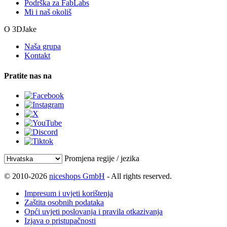
Podrška za FabLabs
Mi i naš okoliš
O 3DJake
Naša grupa
Kontakt
Pratite nas na
Promjena regije / jezika
© 2010-2026
niceshops GmbH
- All rights reserved.
Impresum i uvjeti korištenja
Zaštita osobnih podataka
Opći uvjeti poslovanja i pravila otkazivanja
Izjava o pristupačnosti