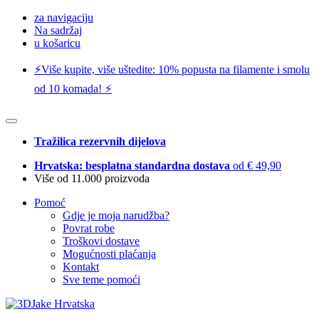
za navigaciju
Na sadržaj
u košaricu
⚡️Više kupite, više uštedite: 10% popusta na filamente i smolu
od 10 komada! ⚡️
Tražilica rezervnih dijelova
Hrvatska: besplatna standardna dostava
od € 49,90
Više od 11.000 proizvoda
Pomoć
Gdje je moja narudžba?
Povrat robe
Troškovi dostave
Mogućnosti plaćanja
Kontakt
Sve teme pomoći