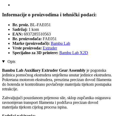
Informacije o proizvodima i tehnički podaci:
Br. proiz.
BL-FAE051
Sadržaj:
1 kom
EAN:
6937285510563
Br. proizvođača:
FAE051
Marke (proizvođači):
Bambu Lab
Vrste proizvoda:
Extruder
Specijalno za 3D printere:
Bambu Lab X2D
Opis
Bambu Lab Auxiliary Extruder Gear Assembly
je pogonska
jedinica pomoćnog ekstrudera smještena unutar jedinice ekstrudera.
Pokretana motorom ekstrudera, preuzima precizan dovod filamenta
do hotenda te kontrolirano povlačenje materijala tijekom postupaka
retrakcije.
Zahvaljujući pouzdanom prijenosu sile, sklop zupčanika osigurava
ravnomjeran transport filamenta i podržava precizan dovod
materijala tijekom cijelog procesa ispisa.
Sadržaj pakiranja: