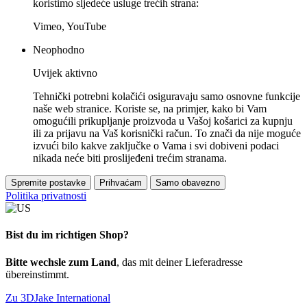
koristimo sljedeće usluge trećih strana:
Vimeo, YouTube
Neophodno
Uvijek aktivno
Tehnički potrebni kolačići osiguravaju samo osnovne funkcije
naše web stranice. Koriste se, na primjer, kako bi Vam
omogućili prikupljanje proizvoda u Vašoj košarici za kupnju
ili za prijavu na Vaš korisnički račun. To znači da nije moguće
izvući bilo kakve zaključke o Vama i svi dobiveni podaci
nikada neće biti proslijeđeni trećim stranama.
Spremite postavke
Prihvaćam
Samo obavezno
Politika privatnosti
Bist du im richtigen Shop?
Bitte wechsle zum Land
, das mit deiner Lieferadresse
übereinstimmt.
Zu 3DJake International