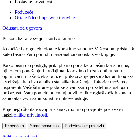
Postavke privatnosti
Poduzeće
Ostale Niceshops web trgovine
Odustati od ugovora
Personalizirajte svoje iskustvo kupnje
Kolačiće i druge tehnologije koristimo samo uz Vaš osobni pristanak
kako bismo Vam ponudili personalizirano iskustvo kupnje.
Kako bismo to postigli, prikupljamo podatke o našim korisnicima,
njihovom ponašanju i uređajima. Koristimo ih za kontinuiranu
optimizaciju naše web stranice i prikazivanje personaliziranih oglasa
i sadržaja, kao i za analizu statistike korištenja. Također možemo
usporediti Vaše šifrirane podatke s vanjskim pružateljima usluga i
prikazivati Vam ponude putem njihovih online oglašivačkih kanala
samo ako već i sami koristite njihove usluge.
Prije nego što date svoj pristanak, molimo provjerite postavke i
naše
Politike privatnosti
.
Prihvaćam
Samo obavezno
Podešavanje postavki
Politika privatnosti