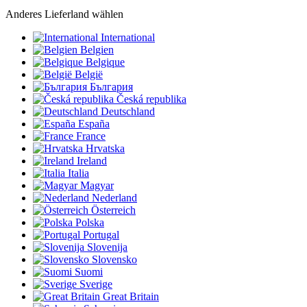
Anderes Lieferland wählen
International
Belgien
Belgique
België
България
Česká republika
Deutschland
España
France
Hrvatska
Ireland
Italia
Magyar
Nederland
Österreich
Polska
Portugal
Slovenija
Slovensko
Suomi
Sverige
Great Britain