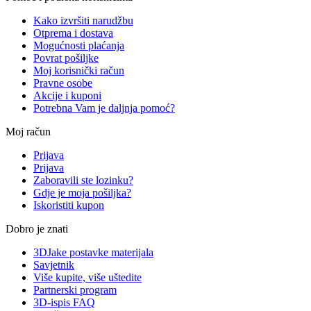
Kako izvršiti narudžbu
Otprema i dostava
Mogućnosti plaćanja
Povrat pošiljke
Moj korisnički račun
Pravne osobe
Akcije i kuponi
Potrebna Vam je daljnja pomoć?
Moj račun
Prijava
Prijava
Zaboravili ste lozinku?
Gdje je moja pošiljka?
Iskoristiti kupon
Dobro je znati
3DJake postavke materijala
Savjetnik
Više kupite, više uštedite
Partnerski program
3D-ispis FAQ