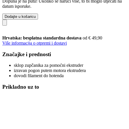
Dopuna je na putu! Ukoliko se naruči više, to bi moglo utjecati na
datum isporuke.
Dodajte u košaricu
Hrvatska: besplatna standardna dostava
od € 49,90
Više informacija o otpremi i dostavi
Značajke i prednosti
sklop zupčanika za pomoćni ekstruder
izravan pogon putem motora ekstrudera
dovodi filament do hotenda
Prikladno uz to