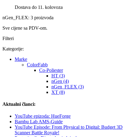
Dostava do 11. kolovoza
nGen_FLEX: 3 proizvoda
Sve cijene sa PDV-om.
Filteri
Kategorije:
Marke
ColorFabb
Co-Poliester
HT (3)
nGen (4)
nGen_FLEX (3)
XT (8)
Aktualni članci:
YouTube epizoda: HueForge
Bambu Lab AMS-Guide
YouTube Episode: From Physical to Digital: Budget 3D
Scanner Battle Royale!