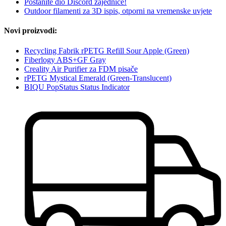
Postanite dio Discord zajednice!
Outdoor filamenti za 3D ispis, otporni na vremenske uvjete
Novi proizvodi:
Recycling Fabrik rPETG Refill Sour Apple (Green)
Fiberlogy ABS+GF Gray
Creality Air Purifier za FDM pisače
rPETG Mystical Emerald (Green-Translucent)
BIQU PopStatus Status Indicator