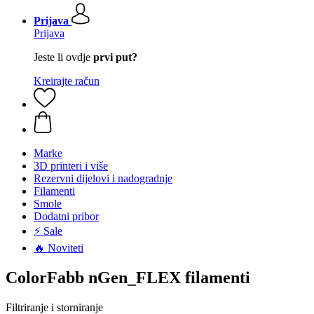
Prijava
Prijava
Jeste li ovdje
prvi put?
Kreirajte račun
Marke
3D printeri i više
Rezervni dijelovi i nadogradnje
Filamenti
Smole
Dodatni pribor
⚡ Sale
🔥 Noviteti
ColorFabb nGen_FLEX filamenti
Filtriranje i storniranje