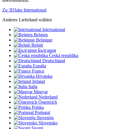
übereinstimmt.
Zu 3DJake International
Anderes Lieferland wählen
International
Belgien
Belgique
België
България
Česká republika
Deutschland
España
France
Hrvatska
Ireland
Italia
Magyar
Nederland
Österreich
Polska
Portugal
Slovenija
Slovensko
Suomi