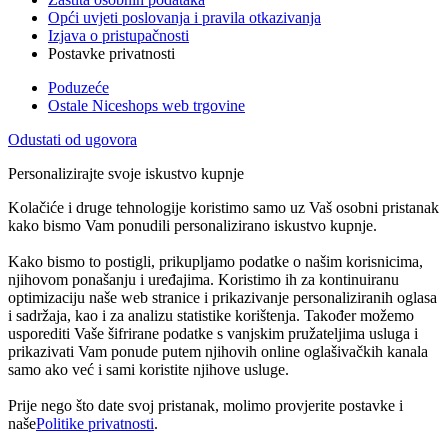
Opći uvjeti poslovanja i pravila otkazivanja
Izjava o pristupačnosti
Postavke privatnosti
Poduzeće
Ostale Niceshops web trgovine
Odustati od ugovora
Personalizirajte svoje iskustvo kupnje
Kolačiće i druge tehnologije koristimo samo uz Vaš osobni pristanak
kako bismo Vam ponudili personalizirano iskustvo kupnje.
Kako bismo to postigli, prikupljamo podatke o našim korisnicima,
njihovom ponašanju i uređajima. Koristimo ih za kontinuiranu
optimizaciju naše web stranice i prikazivanje personaliziranih oglasa
i sadržaja, kao i za analizu statistike korištenja. Također možemo
usporediti Vaše šifrirane podatke s vanjskim pružateljima usluga i
prikazivati Vam ponude putem njihovih online oglašivačkih kanala
samo ako već i sami koristite njihove usluge.
Prije nego što date svoj pristanak, molimo provjerite postavke i
naše
Politike privatnosti
.