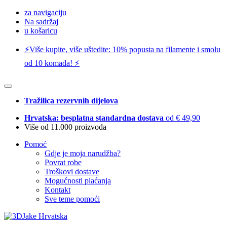
za navigaciju
Na sadržaj
u košaricu
⚡️Više kupite, više uštedite: 10% popusta na filamente i smolu
od 10 komada! ⚡️
Tražilica rezervnih dijelova
Hrvatska: besplatna standardna dostava
od € 49,90
Više od 11.000 proizvoda
Pomoć
Gdje je moja narudžba?
Povrat robe
Troškovi dostave
Mogućnosti plaćanja
Kontakt
Sve teme pomoći