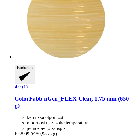
Košarica
4.0 (1)
ColorFabb
nGen_FLEX Clear, 1,75 mm (650
g)
kemijska otpornost
otpornost na visoke temperature
jednostavno za ispis
€ 38,99
(€ 59,98 / kg)