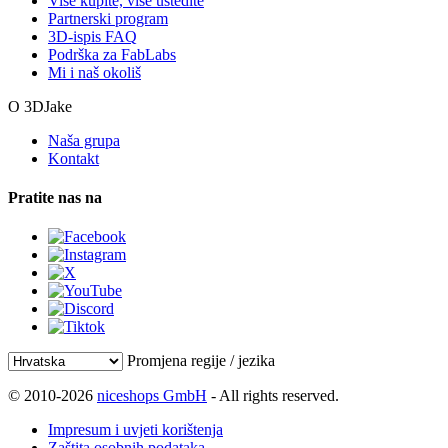
Više kupite, više uštedite
Partnerski program
3D-ispis FAQ
Podrška za FabLabs
Mi i naš okoliš
O 3DJake
Naša grupa
Kontakt
Pratite nas na
Promjena regije / jezika
© 2010-2026
niceshops GmbH
- All rights reserved.
Impresum i uvjeti korištenja
Zaštita osobnih podataka