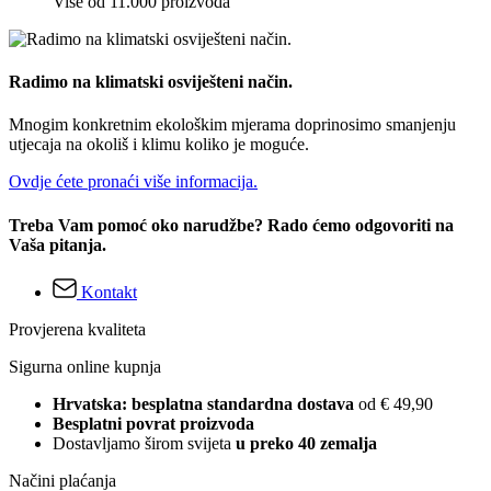
Više od 11.000 proizvoda
Radimo na klimatski osviješteni način.
Mnogim konkretnim ekološkim mjerama doprinosimo smanjenju
utjecaja na okoliš i klimu koliko je moguće.
Ovdje ćete pronaći više informacija.
Treba Vam pomoć oko narudžbe? Rado ćemo odgovoriti na
Vaša pitanja.
Kontakt
Provjerena kvaliteta
Sigurna online kupnja
Hrvatska: besplatna standardna dostava
od € 49,90
Besplatni povrat proizvoda
Dostavljamo širom svijeta
u preko 40 zemalja
Načini plaćanja