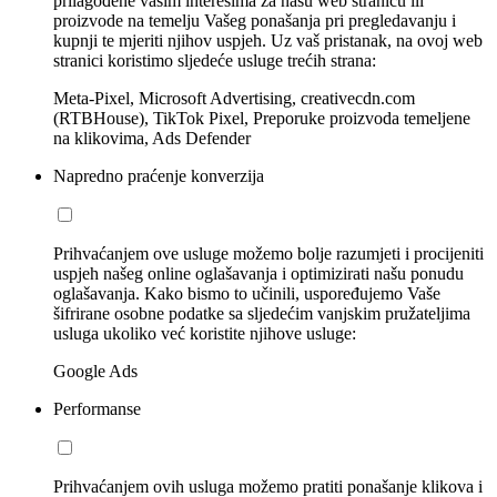
prilagođene vašim interesima za našu web stranicu ili
proizvode na temelju Vašeg ponašanja pri pregledavanju i
kupnji te mjeriti njihov uspjeh. Uz vaš pristanak, na ovoj web
stranici koristimo sljedeće usluge trećih strana:
Meta-Pixel, Microsoft Advertising, creativecdn.com
(RTBHouse), TikTok Pixel, Preporuke proizvoda temeljene
na klikovima, Ads Defender
Napredno praćenje konverzija
Prihvaćanjem ove usluge možemo bolje razumjeti i procijeniti
uspjeh našeg online oglašavanja i optimizirati našu ponudu
oglašavanja. Kako bismo to učinili, uspoređujemo Vaše
šifrirane osobne podatke sa sljedećim vanjskim pružateljima
usluga ukoliko već koristite njihove usluge:
Google Ads
Performanse
Prihvaćanjem ovih usluga možemo pratiti ponašanje klikova i