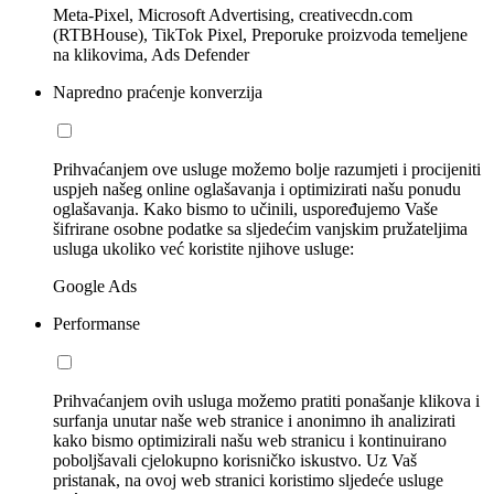
Meta-Pixel, Microsoft Advertising, creativecdn.com
(RTBHouse), TikTok Pixel, Preporuke proizvoda temeljene
na klikovima, Ads Defender
Napredno praćenje konverzija
Prihvaćanjem ove usluge možemo bolje razumjeti i procijeniti
uspjeh našeg online oglašavanja i optimizirati našu ponudu
oglašavanja. Kako bismo to učinili, uspoređujemo Vaše
šifrirane osobne podatke sa sljedećim vanjskim pružateljima
usluga ukoliko već koristite njihove usluge:
Google Ads
Performanse
Prihvaćanjem ovih usluga možemo pratiti ponašanje klikova i
surfanja unutar naše web stranice i anonimno ih analizirati
kako bismo optimizirali našu web stranicu i kontinuirano
poboljšavali cjelokupno korisničko iskustvo. Uz Vaš
pristanak, na ovoj web stranici koristimo sljedeće usluge