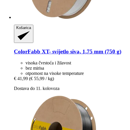
Košarica
ColorFabb
XT-​ svijetlo siva, 1,75 mm (750 g)
visoka čvrstoća i žilavost
bez mirisa
otpornost na visoke temperature
€ 41,99
(€ 55,99 / kg)
Dostava do 11. kolovoza