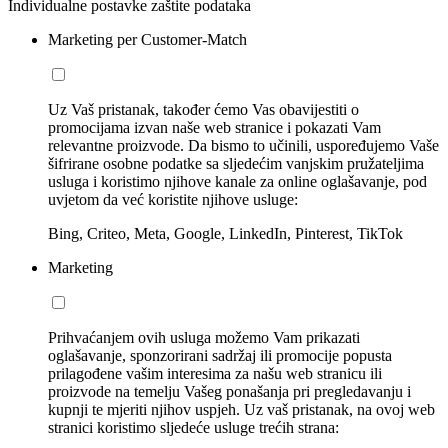
Individualne postavke zaštite podataka
Marketing per Customer-Match
Uz Vaš pristanak, također ćemo Vas obavijestiti o
promocijama izvan naše web stranice i pokazati Vam
relevantne proizvode. Da bismo to učinili, uspoređujemo Vaše
šifrirane osobne podatke sa sljedećim vanjskim pružateljima
usluga i koristimo njihove kanale za online oglašavanje, pod
uvjetom da već koristite njihove usluge:
Bing, Criteo, Meta, Google, LinkedIn, Pinterest, TikTok
Marketing
Prihvaćanjem ovih usluga možemo Vam prikazati
oglašavanje, sponzorirani sadržaj ili promocije popusta
prilagođene vašim interesima za našu web stranicu ili
proizvode na temelju Vašeg ponašanja pri pregledavanju i
kupnji te mjeriti njihov uspjeh. Uz vaš pristanak, na ovoj web
stranici koristimo sljedeće usluge trećih strana: