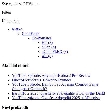
Sve cijene sa PDV-om.
Filteri
Kategorije:
Marke
ColorFabb
Co-Poliester
HT (3)
nGen (4)
nGen_FLEX (3)
XT (8)
Aktualni članci:
YouTube Episode: Anycubic Kobra 2 Pro Review
Direct-Extruder vs. Bowden-Extruder
YouTube Episode: Bambu Lab A1 mini Combo: Game
Changer or Gimmick?
Earth Hour 2025: ugasite svjetla, upalite Glow-in-the-Dark!
YouTube epizoda: Ovo će se dogoditi 2025. u 3D ispisu
Novi proizvodi: