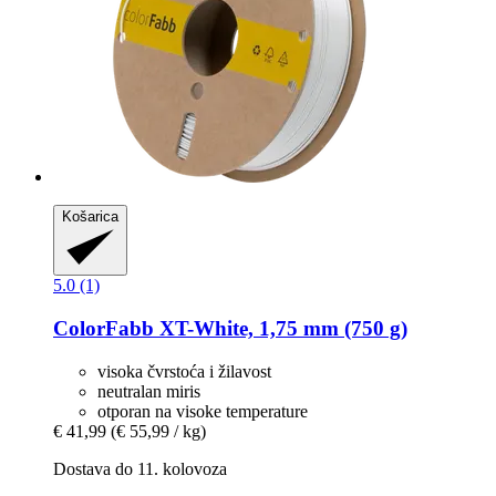
Košarica
5.0 (1)
ColorFabb
XT-​White, 1,75 mm (750 g)
visoka čvrstoća i žilavost
neutralan miris
otporan na visoke temperature
€ 41,99
(€ 55,99 / kg)
Dostava do 11. kolovoza