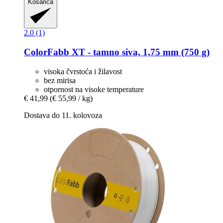
Košarica
2.0 (1)
ColorFabb
XT -​ tamno siva, 1,75 mm (750 g)
visoka čvrstoća i žilavost
bez mirisa
otpornost na visoke temperature
€ 41,99
(€ 55,99 / kg)
Dostava do 11. kolovoza