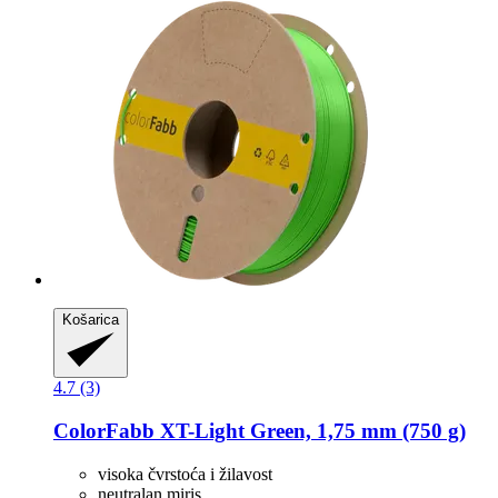
Košarica
4.7 (3)
ColorFabb
XT-​Light Green, 1,75 mm (750 g)
visoka čvrstoća i žilavost
neutralan miris