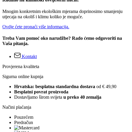
Mnogim konkretnim ekološkim mjerama doprinosimo smanjenju
utjecaja na okoliš i klimu koliko je moguće.
Ovdje ćete pronaći više informacija.
Treba Vam pomoć oko narudžbe? Rado ćemo odgovoriti na
Vaša pitanja.
Kontakt
Provjerena kvaliteta
Sigurna online kupnja
Hrvatska: besplatna standardna dostava
od € 49,90
Besplatni povrat proizvoda
Dostavljamo širom svijeta
u preko 40 zemalja
Načini plaćanja
Pouzećem
Predračun