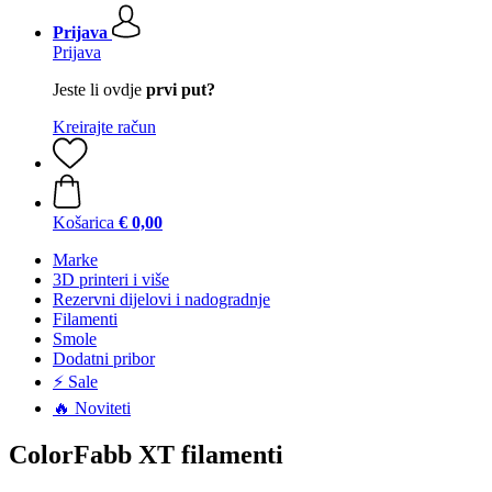
Prijava
Prijava
Jeste li ovdje
prvi put?
Kreirajte račun
Košarica
€ 0,00
Marke
3D printeri i više
Rezervni dijelovi i nadogradnje
Filamenti
Smole
Dodatni pribor
⚡ Sale
🔥 Noviteti
ColorFabb XT filamenti