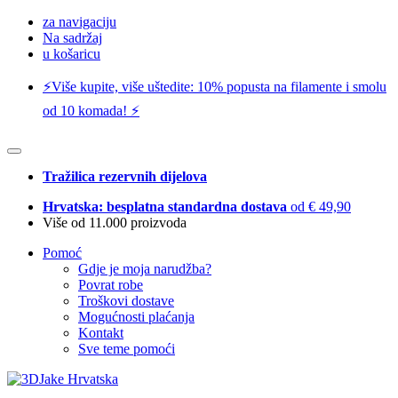
za navigaciju
Na sadržaj
u košaricu
⚡️Više kupite, više uštedite: 10% popusta na filamente i smolu
od 10 komada! ⚡️
Tražilica rezervnih dijelova
Hrvatska: besplatna standardna dostava
od € 49,90
Više od 11.000 proizvoda
Pomoć
Gdje je moja narudžba?
Povrat robe
Troškovi dostave
Mogućnosti plaćanja
Kontakt
Sve teme pomoći