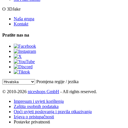
O 3DJake
Naša grupa
Kontakt
Pratite nas na
Promjena regije / jezika
© 2010-2026
niceshops GmbH
- All rights reserved.
Impresum i uvjeti korištenja
Zaštita osobnih podataka
Opći uvjeti poslovanja i pravila otkazivanja
Izjava o pristupačnosti
Postavke privatnosti