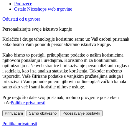
Poduzeće
Ostale Niceshops web trgovine
Odustati od ugovora
Personalizirajte svoje iskustvo kupnje
Kolačiće i druge tehnologije koristimo samo uz Vaš osobni pristanak
kako bismo Vam ponudili personalizirano iskustvo kupnje.
Kako bismo to postigli, prikupljamo podatke o našim korisnicima,
njihovom ponašanju i uređajima. Koristimo ih za kontinuiranu
optimizaciju naše web stranice i prikazivanje personaliziranih oglasa
i sadržaja, kao i za analizu statistike korištenja. Također možemo
usporediti Vaše šifrirane podatke s vanjskim pružateljima usluga i
prikazivati Vam ponude putem njihovih online oglašivačkih kanala
samo ako već i sami koristite njihove usluge.
Prije nego što date svoj pristanak, molimo provjerite postavke i
naše
Politike privatnosti
.
Prihvaćam
Samo obavezno
Podešavanje postavki
Politika privatnosti