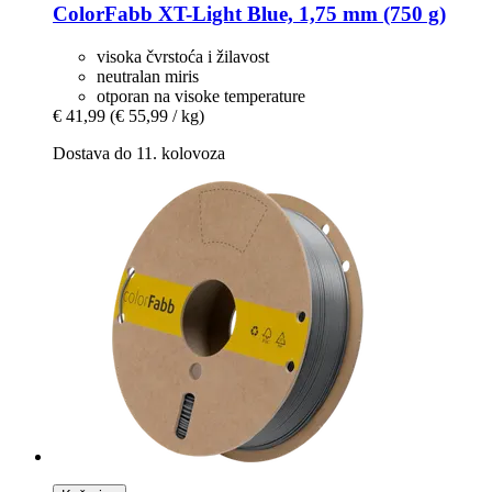
ColorFabb
XT-​Light Blue, 1,75 mm (750 g)
visoka čvrstoća i žilavost
neutralan miris
otporan na visoke temperature
€ 41,99
(€ 55,99 / kg)
Dostava do 11. kolovoza