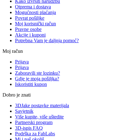
Kako izvršiti narudžbu
Otprema i dostava
Mogućnosti plaćanja
Povrat pošiljke
Moj korisnički račun
Pravne osobe
Akcije i kuponi
Potrebna Vam je daljnja pomoć?
Moj račun
Prijava
Prijava
Zaboravili ste lozinku?
Gdje je moja pošiljka?
Iskoristiti kupon
Dobro je znati
3DJake postavke materijala
Savjetnik
Više kupite, više uštedite
Partnerski program
3D-ispis FAQ
Podrška za FabLabs
Mi i naš okoliš