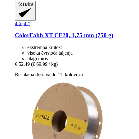
Košarica
4.6 (42)
ColorFabb
XT-​CF20, 1,75 mm (750 g)
ekstremna krutost
visoka čvrstoća taljenja
blagi miris
€ 52,49
(€ 69,99 / kg)
Besplatna dostava do 11. kolovoza