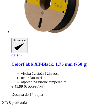
Košarica
4.0 (3)
ColorFabb
XT-​Black, 1,75 mm (750 g)
visoka čvrstoća i žilavost
neutralan miris
otporan na visoke temperature
€ 41,99
(€ 55,99 / kg)
Dostava do 14. rujna
XT: 8 proizvoda