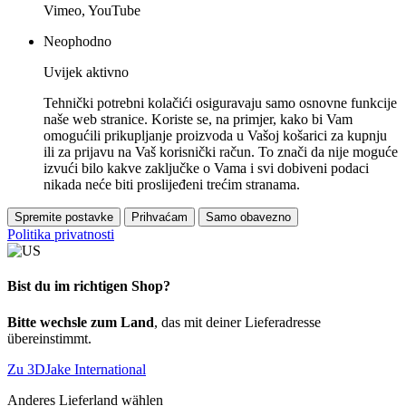
Vimeo, YouTube
Neophodno
Uvijek aktivno
Tehnički potrebni kolačići osiguravaju samo osnovne funkcije
naše web stranice. Koriste se, na primjer, kako bi Vam
omogućili prikupljanje proizvoda u Vašoj košarici za kupnju
ili za prijavu na Vaš korisnički račun. To znači da nije moguće
izvući bilo kakve zaključke o Vama i svi dobiveni podaci
nikada neće biti proslijeđeni trećim stranama.
Spremite postavke
Prihvaćam
Samo obavezno
Politika privatnosti
Bist du im richtigen Shop?
Bitte wechsle zum Land
, das mit deiner Lieferadresse
übereinstimmt.
Zu 3DJake International
Anderes Lieferland wählen