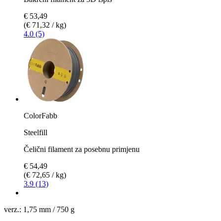
€ 53,49
(€ 71,32 / kg)
4.0 (5)
ColorFabb
Steelfill
Čelični filament za posebnu primjenu
€ 54,49
(€ 72,65 / kg)
3.9 (13)
verz.:
1,75 mm / 750 g