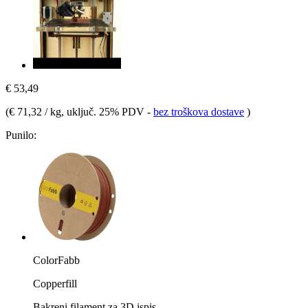
€ 53,49
(
€ 71,32 / kg
, uključ. 25% PDV
-
bez troškova dostave
)
Punilo:
ColorFabb
Copperfill
Bakreni filament za 3D ispis