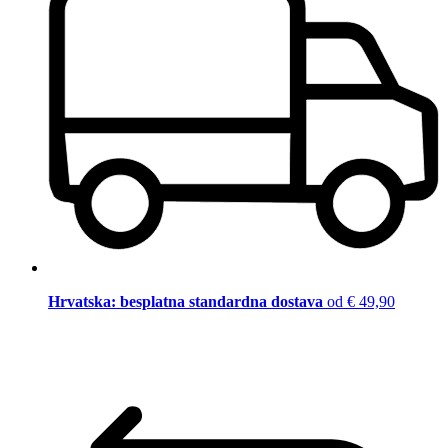
Hrvatska: besplatna standardna dostava
od € 49,90