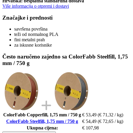
Hrvatska: besplatna standardna dostava
Više informacija o otpremi i dostavi
Značajke i prednosti
savršena površina
teži od normalnog PLA
fini metalni prah
za iskusne korisnike
Često naručeno zajedno sa ColorFabb Steelfill, 1,75
mm / 750 g
ColorFabb Copperfill, 1,75 mm / 750 g
€ 53,49
(€ 71,32 / kg)
ColorFabb Steelfill, 1,75 mm / 750 g
€ 54,49
(€ 72,65 / kg)
Ukupna cijena:
€ 107,98