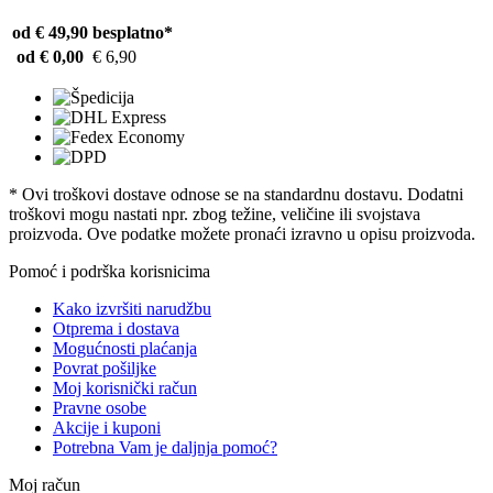
od € 49,90
besplatno*
od € 0,00
€ 6,90
* Ovi troškovi dostave odnose se na standardnu ​​dostavu. Dodatni
troškovi mogu nastati npr. zbog težine, veličine ili svojstava
proizvoda. Ove podatke možete pronaći izravno u opisu proizvoda.
Pomoć i podrška korisnicima
Kako izvršiti narudžbu
Otprema i dostava
Mogućnosti plaćanja
Povrat pošiljke
Moj korisnički račun
Pravne osobe
Akcije i kuponi
Potrebna Vam je daljnja pomoć?
Moj račun