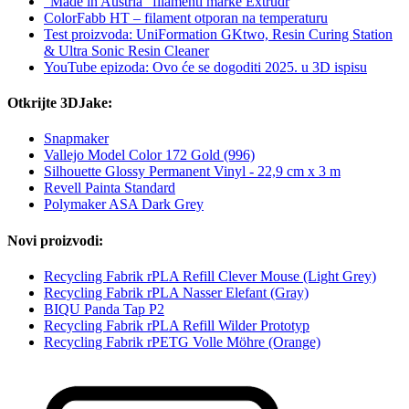
"Made in Austria" filamenti marke Extrudr
ColorFabb HT – filament otporan na temperaturu
Test proizvoda: UniFormation GKtwo, Resin Curing Station
& Ultra Sonic Resin Cleaner
YouTube epizoda: Ovo će se dogoditi 2025. u 3D ispisu
Otkrijte 3DJake:
Snapmaker
Vallejo Model Color 172 Gold (996)
Silhouette Glossy Permanent Vinyl - 22,9 cm x 3 m
Revell Painta Standard
Polymaker ASA Dark Grey
Novi proizvodi:
Recycling Fabrik rPLA Refill Clever Mouse (Light Grey)
Recycling Fabrik rPLA Nasser Elefant (Gray)
BIQU Panda Tap P2
Recycling Fabrik rPLA Refill Wilder Prototyp
Recycling Fabrik rPETG Volle Möhre (Orange)