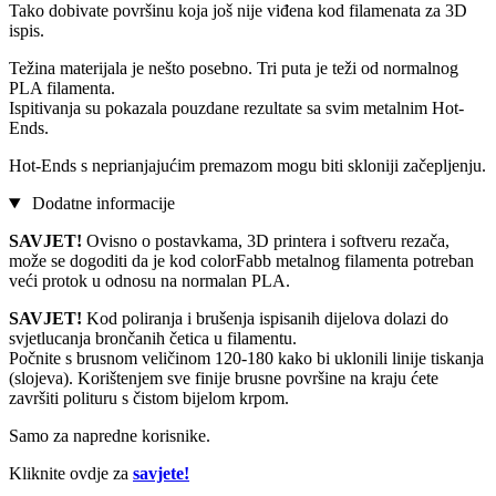
Tako dobivate površinu koja još nije viđena kod filamenata za 3D
ispis.
Težina materijala je nešto posebno. Tri puta je teži od normalnog
PLA filamenta.
Ispitivanja su pokazala pouzdane rezultate sa svim metalnim Hot-
Ends.
Hot-Ends s neprianjajućim premazom mogu biti skloniji začepljenju.
Dodatne informacije
SAVJET!
Ovisno o postavkama, 3D printera i softveru rezača,
može se dogoditi da je kod colorFabb metalnog filamenta potreban
veći protok u odnosu na normalan PLA.
SAVJET!
Kod poliranja i brušenja ispisanih dijelova dolazi do
svjetlucanja brončanih četica u filamentu.
Počnite s brusnom veličinom 120-180 kako bi uklonili linije tiskanja
(slojeva). Korištenjem sve finije brusne površine na kraju ćete
završiti polituru s čistom bijelom krpom.
Samo za napredne korisnike.
Kliknite ovdje za
savjete!