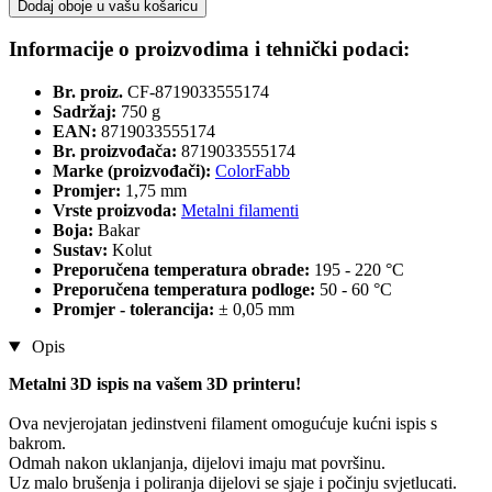
Dodaj oboje u vašu košaricu
Informacije o proizvodima i tehnički podaci:
Br. proiz.
CF-8719033555174
Sadržaj:
750 g
EAN:
8719033555174
Br. proizvođača:
8719033555174
Marke (proizvođači):
ColorFabb
Promjer:
1,75 mm
Vrste proizvoda:
Metalni filamenti
Boja:
Bakar
Sustav:
Kolut
Preporučena temperatura obrade:
195 - 220 °C
Preporučena temperatura podloge:
50 - 60 °C
Promjer - tolerancija:
± 0,05 mm
Opis
Metalni 3D ispis na vašem 3D printeru!
Ova nevjerojatan jedinstveni filament omogućuje kućni ispis s
bakrom.
Odmah nakon uklanjanja, dijelovi imaju mat površinu.
Uz malo brušenja i poliranja dijelovi se sjaje i počinju svjetlucati.