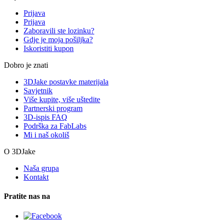
Prijava
Prijava
Zaboravili ste lozinku?
Gdje je moja pošiljka?
Iskoristiti kupon
Dobro je znati
3DJake postavke materijala
Savjetnik
Više kupite, više uštedite
Partnerski program
3D-ispis FAQ
Podrška za FabLabs
Mi i naš okoliš
O 3DJake
Naša grupa
Kontakt
Pratite nas na