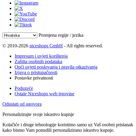
Promjena regije / jezika
© 2010-2026
niceshops GmbH
- All rights reserved.
Impresum i uvjeti korištenja
Zaštita osobnih podataka
Opći uvjeti poslovanja i pravila otkazivanja
Izjava o pristupačnosti
Postavke privatnosti
Poduzeće
Ostale Niceshops web trgovine
Odustati od ugovora
Personalizirajte svoje iskustvo kupnje
Kolačiće i druge tehnologije koristimo samo uz Vaš osobni pristanak
kako bismo Vam ponudili personalizirano iskustvo kupnje.