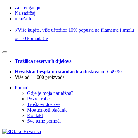
za navigaciju
Na sadržaj
u košaricu
⚡️Više kupite, više uštedite: 10% popusta na filamente i smolu
od 10 komada! ⚡️
Tražilica rezervnih dijelova
Hrvatska: besplatna standardna dostava
od € 49,90
Više od 11.000 proizvoda
Pomoć
Gdje je moja narudžba?
Povrat robe
Troškovi dostave
Mogućnosti plaćanja
Kontakt
Sve teme pomoći