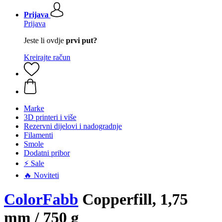
Prijava
Prijava
Jeste li ovdje
prvi put?
Kreirajte račun
Marke
3D printeri i više
Rezervni dijelovi i nadogradnje
Filamenti
Smole
Dodatni pribor
⚡ Sale
🔥 Noviteti
ColorFabb
Copperfill, 1,75
mm / 750 g