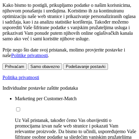
Kako bismo to postigli, prikupljamo podatke o našim korisnicima,
njihovom ponašanju i uređajima. Koristimo ih za kontinuiranu
optimizaciju naše web stranice i prikazivanje personaliziranih oglasa
i sadržaja, kao i za analizu statistike korištenja. Također možemo
usporediti Vaše šifrirane podatke s vanjskim pružateljima usluga i
prikazivati Vam ponude putem njihovih online oglašivačkih kanala
samo ako već i sami koristite njihove usluge.
Prije nego što date svoj pristanak, molimo provjerite postavke i
naše
Politike privatnosti
.
Prihvaćam
Samo obavezno
Podešavanje postavki
Politika privatnosti
Individualne postavke zaštite podataka
Marketing per Customer-Match
Uz Vaš pristanak, također ćemo Vas obavijestiti o
promocijama izvan naše web stranice i pokazati Vam
relevantne proizvode. Da bismo to učinili, uspoređujemo Vaše
šifrirane osobne podatke sa sljedećim vanjskim pružateljima