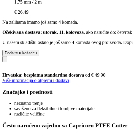
1,75 mm / 2 m
€ 26,49
Na zalihama imamo još samo 4 komada.
Očekivana dostava: utorak, 11. kolovoza
, ako naručite do:
četvrtak
U našem skladištu ostalo je još samo 4 komada ovog proizvoda. Dopuna
Dodajte u košaricu
Hrvatska: besplatna standardna dostava
od € 49,90
Više informacija o otpremi i dostavi
Značajke i prednosti
neznatno trenje
savršeno za fleksibilne i lomljive materijale
različite veličine
Često naručeno zajedno sa Capricorn PTFE Cutter