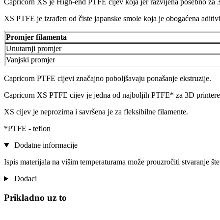
Capricorn XS je High-end PTFE cijev koja jer razvijena posebno za 3
XS PTFE je izrađen od čiste japanske smole koja je obogaćena aditivim
Promjer filamenta
Unutarnji promjer
Vanjski promjer
Capricorn PTFE cijevi značajno poboljšavaju ponašanje ekstruzije.
Capricorn XS PTFE cijev je jedna od najboljih PTFE* za 3D printere k
XS cijev je neprozirna i savršena je za fleksibilne filamente.
*PTFE - teflon
Dodatne informacije
Ispis materijala na višim temperaturama može prouzročiti stvaranje št
Dodaci
Prikladno uz to