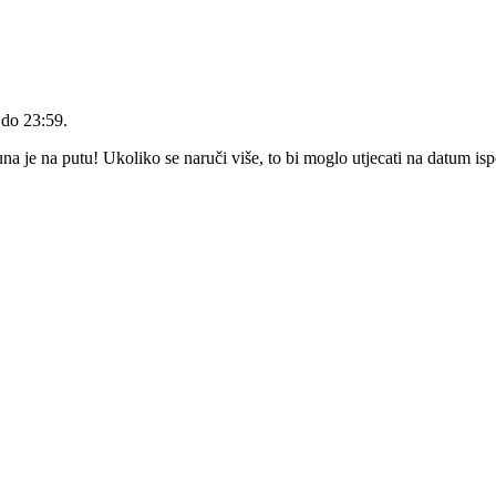
 do 23:59
.
 je na putu! Ukoliko se naruči više, to bi moglo utjecati na datum is