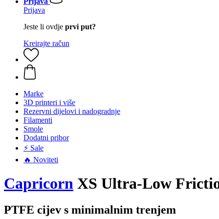
Prijava
Prijava
Jeste li ovdje
prvi put?
Kreirajte račun
Marke
3D printeri i više
Rezervni dijelovi i nadogradnje
Filamenti
Smole
Dodatni pribor
⚡ Sale
🔥 Noviteti
Capricorn
XS Ultra-Low Fricti
PTFE cijev s minimalnim trenjem