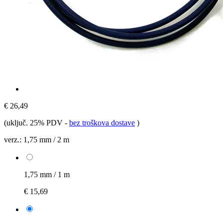
€ 26,49
(uključ. 25% PDV
-
bez troškova dostave
)
verz.:
1,75 mm / 2 m
1,75 mm / 1 m
€ 15,69