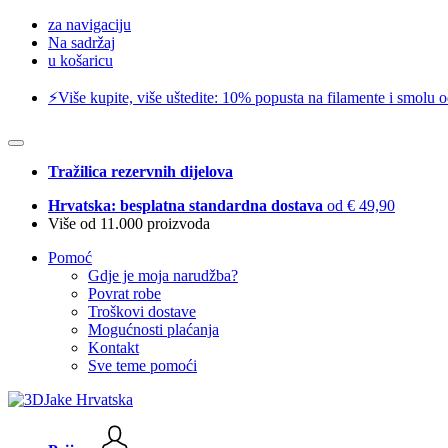
za navigaciju
Na sadržaj
u košaricu
⚡️Više kupite, više uštedite: 10% popusta na filamente i smolu 
Tražilica rezervnih dijelova
Hrvatska: besplatna standardna dostava
od € 49,90
Više od 11.000 proizvoda
Pomoć
Gdje je moja narudžba?
Povrat robe
Troškovi dostave
Mogućnosti plaćanja
Kontakt
Sve teme pomoći