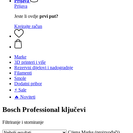
Prijava
Prijava
Jeste li ovdje
prvi put?
Kreirajte račun
Marke
3D printeri i više
Rezervni dijelovi i nadogradnje
Filamenti
Smole
Dodatni pribor
⚡ Sale
🔥 Noviteti
Bosch Professional ključevi
Filtriranje i storniranje
Cijena
Marke (proizvođači)