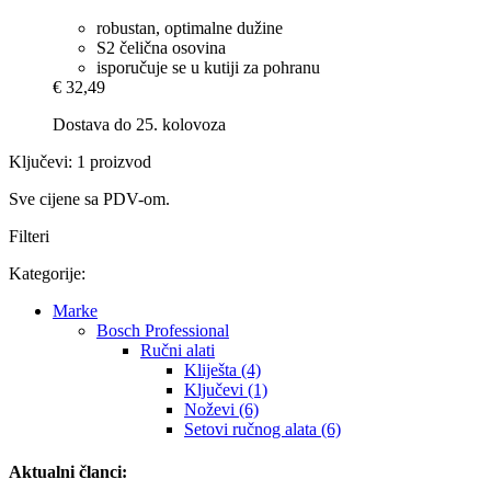
robustan, optimalne dužine
S2 čelična osovina
isporučuje se u kutiji za pohranu
€ 32,49
Dostava do 25. kolovoza
Ključevi: 1 proizvod
Sve cijene sa PDV-om.
Filteri
Kategorije:
Marke
Bosch Professional
Ručni alati
Kliješta (4)
Ključevi (1)
Noževi (6)
Setovi ručnog alata (6)
Aktualni članci: