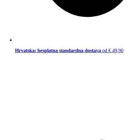
Hrvatska: besplatna standardna dostava
od € 49,90