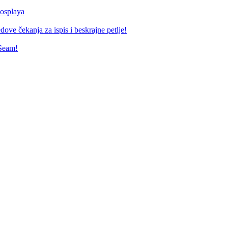
osplaya
ove čekanja za ispis i beskrajne petlje!
 Seam!