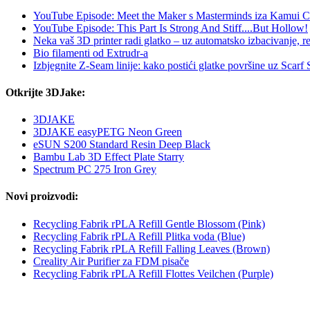
YouTube Episode: Meet the Maker s Masterminds iza Kamui C
YouTube Episode: This Part Is Strong And Stiff....But Hollow!
Neka vaš 3D printer radi glatko – uz automatsko izbacivanje, red
Bio filamenti od Extrudr-a
Izbjegnite Z-Seam linije: kako postići glatke površine uz Scarf
Otkrijte 3DJake:
3DJAKE
3DJAKE easyPETG Neon Green
eSUN S200 Standard Resin Deep Black
Bambu Lab 3D Effect Plate Starry
Spectrum PC 275 Iron Grey
Novi proizvodi:
Recycling Fabrik rPLA Refill Gentle Blossom (Pink)
Recycling Fabrik rPLA Refill Plitka voda (Blue)
Recycling Fabrik rPLA Refill Falling Leaves (Brown)
Creality Air Purifier za FDM pisače
Recycling Fabrik rPLA Refill Flottes Veilchen (Purple)