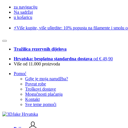
za navigaciju
Na sadržaj
u košaricu
⚡️Više kupite, više uštedite: 10% popusta na filamente i smolu 
Tražilica rezervnih dijelova
Hrvatska: besplatna standardna dostava
od € 49,90
Više od 11.000 proizvoda
Pomoć
Gdje je moja narudžba?
Povrat robe
Troškovi dostave
Mogućnosti plaćanja
Kontakt
Sve teme pomoći