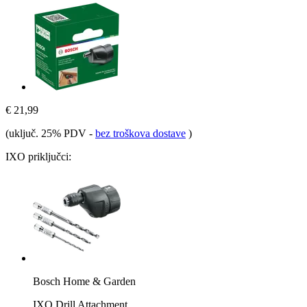
€ 21,99
(uključ. 25% PDV
-
bez troškova dostave
)
IXO priključci:
Bosch Home & Garden
IXO Drill Attachment