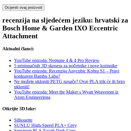
Ocijeniti ovaj proizvod
recenzija na sljedećem jeziku: hrvatski za
Bosch Home & Garden IXO Eccentric
Attachment
Aktualni članci:
YouTube epizoda: Neptune 4 & 4 Pro Review
5 pristupačnih 3D skenera za početnike i nove korisnike
YouTube epizoda: Recenzija Anycubic Kobra S1 – Pravi
konkurent Bambu Labu?
Ne možete ukloniti PETG nosače? Ovaj PLA trik će ih brzo
ukloniti!
YouTube epizoda: Meet the Maker s Wyatt Weaverom iz
Atom Engineeringa
Otkrijte 3DJake:
Silhouette
SUNLU High-Speed PLA+ Grey
Spectrum PLA Tough Dark Grey