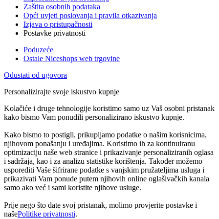
Zaštita osobnih podataka
Opći uvjeti poslovanja i pravila otkazivanja
Izjava o pristupačnosti
Postavke privatnosti
Poduzeće
Ostale Niceshops web trgovine
Odustati od ugovora
Personalizirajte svoje iskustvo kupnje
Kolačiće i druge tehnologije koristimo samo uz Vaš osobni pristanak
kako bismo Vam ponudili personalizirano iskustvo kupnje.
Kako bismo to postigli, prikupljamo podatke o našim korisnicima,
njihovom ponašanju i uređajima. Koristimo ih za kontinuiranu
optimizaciju naše web stranice i prikazivanje personaliziranih oglasa
i sadržaja, kao i za analizu statistike korištenja. Također možemo
usporediti Vaše šifrirane podatke s vanjskim pružateljima usluga i
prikazivati Vam ponude putem njihovih online oglašivačkih kanala
samo ako već i sami koristite njihove usluge.
Prije nego što date svoj pristanak, molimo provjerite postavke i
naše
Politike privatnosti
.