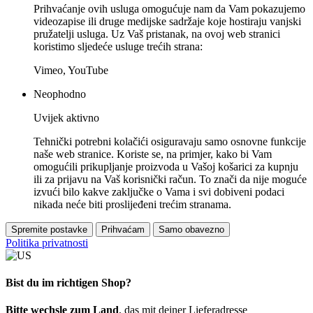
Prihvaćanje ovih usluga omogućuje nam da Vam pokazujemo
videozapise ili druge medijske sadržaje koje hostiraju vanjski
pružatelji usluga. Uz Vaš pristanak, na ovoj web stranici
koristimo sljedeće usluge trećih strana:
Vimeo, YouTube
Neophodno
Uvijek aktivno
Tehnički potrebni kolačići osiguravaju samo osnovne funkcije
naše web stranice. Koriste se, na primjer, kako bi Vam
omogućili prikupljanje proizvoda u Vašoj košarici za kupnju
ili za prijavu na Vaš korisnički račun. To znači da nije moguće
izvući bilo kakve zaključke o Vama i svi dobiveni podaci
nikada neće biti proslijeđeni trećim stranama.
Spremite postavke
Prihvaćam
Samo obavezno
Politika privatnosti
Bist du im richtigen Shop?
Bitte wechsle zum Land
, das mit deiner Lieferadresse