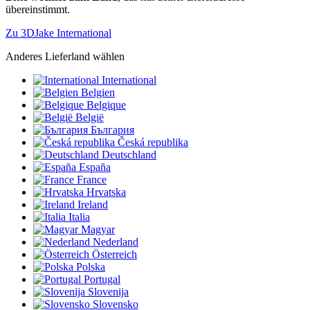
übereinstimmt.
Zu 3DJake International
Anderes Lieferland wählen
International
Belgien
Belgique
België
България
Česká republika
Deutschland
España
France
Hrvatska
Ireland
Italia
Magyar
Nederland
Österreich
Polska
Portugal
Slovenija
Slovensko