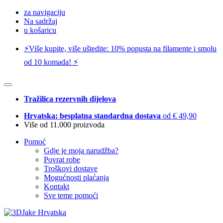
za navigaciju
Na sadržaj
u košaricu
⚡️Više kupite, više uštedite: 10% popusta na filamente i smolu
od 10 komada! ⚡️
Tražilica rezervnih dijelova
Hrvatska: besplatna standardna dostava
od € 49,90
Više od 11.000 proizvoda
Pomoć
Gdje je moja narudžba?
Povrat robe
Troškovi dostave
Mogućnosti plaćanja
Kontakt
Sve teme pomoći