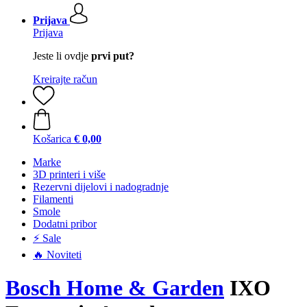
Prijava
Prijava
Jeste li ovdje
prvi put?
Kreirajte račun
Košarica
€ 0,00
Marke
3D printeri i više
Rezervni dijelovi i nadogradnje
Filamenti
Smole
Dodatni pribor
⚡ Sale
🔥 Noviteti
Bosch Home & Garden
IXO