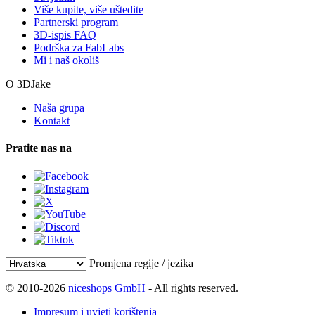
Više kupite, više uštedite
Partnerski program
3D-ispis FAQ
Podrška za FabLabs
Mi i naš okoliš
O 3DJake
Naša grupa
Kontakt
Pratite nas na
Promjena regije / jezika
© 2010-2026
niceshops GmbH
- All rights reserved.
Impresum i uvjeti korištenja