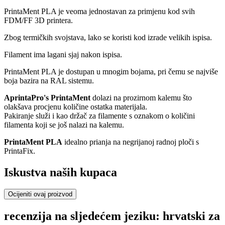
PrintaMent PLA je veoma jednostavan za primjenu kod svih
FDM/FF 3D printera.
Zbog termičkih svojstava, lako se koristi kod izrade velikih ispisa.
Filament ima lagani sjaj nakon ispisa.
PrintaMent PLA je dostupan u mnogim bojama, pri čemu se najviše
boja bazira na RAL sistemu.
AprintaPro's PrintaMent
dolazi na prozirnom kalemu što
olakšava procjenu količine ostatka materijala.
Pakiranje služi i kao držač za filamente s oznakom o količini
filamenta koji se još nalazi na kalemu.
PrintaMent PLA
idealno prianja na negrijanoj radnoj ploči s
PrintaFix.
Iskustva naših kupaca
Ocijeniti ovaj proizvod
recenzija na sljedećem jeziku: hrvatski za