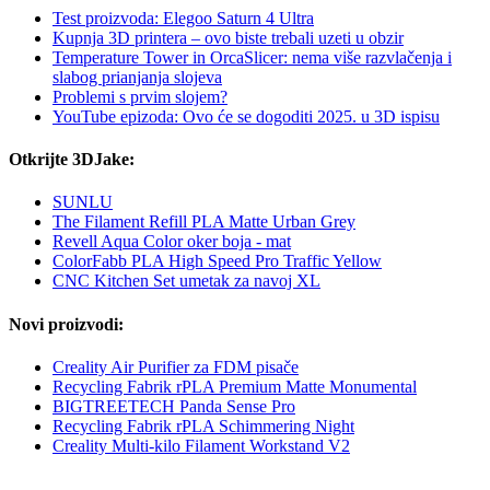
Test proizvoda: Elegoo Saturn 4 Ultra
Kupnja 3D printera – ovo biste trebali uzeti u obzir
Temperature Tower in OrcaSlicer: nema više razvlačenja i
slabog prianjanja slojeva
Problemi s prvim slojem?
YouTube epizoda: Ovo će se dogoditi 2025. u 3D ispisu
Otkrijte 3DJake:
SUNLU
The Filament Refill PLA Matte Urban Grey
Revell Aqua Color oker boja - mat
ColorFabb PLA High Speed Pro Traffic Yellow
CNC Kitchen Set umetak za navoj XL
Novi proizvodi:
Creality Air Purifier za FDM pisače
Recycling Fabrik rPLA Premium Matte Monumental
BIGTREETECH Panda Sense Pro
Recycling Fabrik rPLA Schimmering Night
Creality Multi-kilo Filament Workstand V2