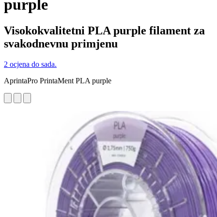
purple
Visokokvalitetni PLA purple filament za
svakodnevnu primjenu
2 ocjena do sada.
AprintaPro PrintaMent PLA purple