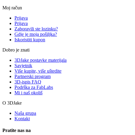
Moj račun
Prijava
Prijava
Zaboravili ste lozinku?
Gdje je moja pošiljka?
Iskoristiti kupon
Dobro je znati
3DJake postavke materijala
Savjetnik
Više kupite, više uštedite
Partnerski program
3D-ispis FAQ
Podrška za FabLabs
Mi i naš okoliš
O 3DJake
Naša grupa
Kontakt
Pratite nas na