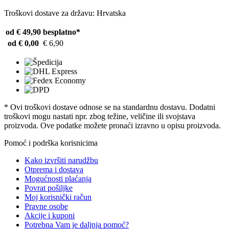
Troškovi dostave za državu: Hrvatska
od € 49,90
besplatno*
od € 0,00
€ 6,90
* Ovi troškovi dostave odnose se na standardnu ​​dostavu. Dodatni
troškovi mogu nastati npr. zbog težine, veličine ili svojstava
proizvoda. Ove podatke možete pronaći izravno u opisu proizvoda.
Pomoć i podrška korisnicima
Kako izvršiti narudžbu
Otprema i dostava
Mogućnosti plaćanja
Povrat pošiljke
Moj korisnički račun
Pravne osobe
Akcije i kuponi
Potrebna Vam je daljnja pomoć?