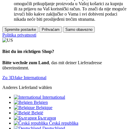
omogućili prikupljanje proizvoda u Vašoj košarici za kupnju
ili za prijavu na Vaš korisnički račun. To znači da nije moguće
izvući bilo kakve zaključke o Vama i svi dobiveni podaci
nikada neće biti proslijeđeni trećim stranama.
Spremite postavke
Prihvaćam
Samo obavezno
Politika privatnosti
Bist du im richtigen Shop?
Bitte wechsle zum Land
, das mit deiner Lieferadresse
übereinstimmt.
Zu 3DJake International
Anderes Lieferland wählen
International
Belgien
Belgique
België
България
Česká republika
Deutschland