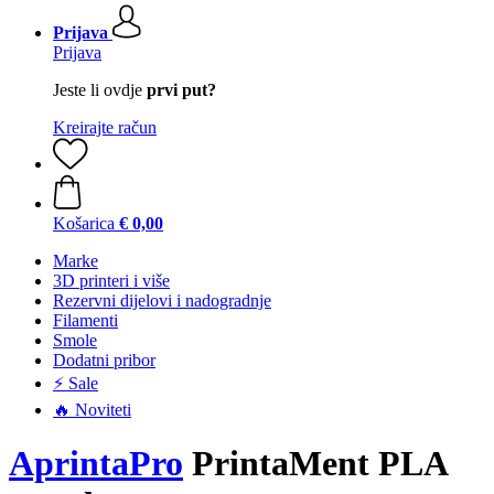
Prijava
Prijava
Jeste li ovdje
prvi put?
Kreirajte račun
Košarica
€ 0,00
Marke
3D printeri i više
Rezervni dijelovi i nadogradnje
Filamenti
Smole
Dodatni pribor
⚡ Sale
🔥 Noviteti
AprintaPro
PrintaMent PLA