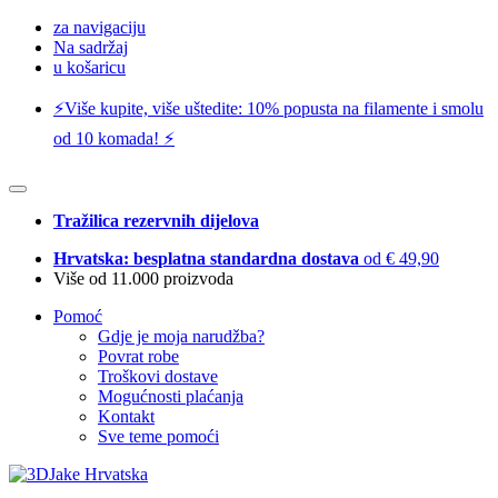
za navigaciju
Na sadržaj
u košaricu
⚡️Više kupite, više uštedite: 10% popusta na filamente i smolu
od 10 komada! ⚡️
Tražilica rezervnih dijelova
Hrvatska: besplatna standardna dostava
od € 49,90
Više od 11.000 proizvoda
Pomoć
Gdje je moja narudžba?
Povrat robe
Troškovi dostave
Mogućnosti plaćanja
Kontakt
Sve teme pomoći