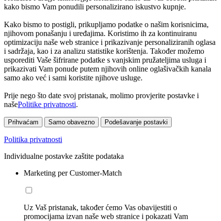
kako bismo Vam ponudili personalizirano iskustvo kupnje.
Kako bismo to postigli, prikupljamo podatke o našim korisnicima,
njihovom ponašanju i uređajima. Koristimo ih za kontinuiranu
optimizaciju naše web stranice i prikazivanje personaliziranih oglasa
i sadržaja, kao i za analizu statistike korištenja. Također možemo
usporediti Vaše šifrirane podatke s vanjskim pružateljima usluga i
prikazivati Vam ponude putem njihovih online oglašivačkih kanala
samo ako već i sami koristite njihove usluge.
Prije nego što date svoj pristanak, molimo provjerite postavke i
naše
Politike privatnosti
.
Prihvaćam
Samo obavezno
Podešavanje postavki
Politika privatnosti
Individualne postavke zaštite podataka
Marketing per Customer-Match
Uz Vaš pristanak, također ćemo Vas obavijestiti o
promocijama izvan naše web stranice i pokazati Vam