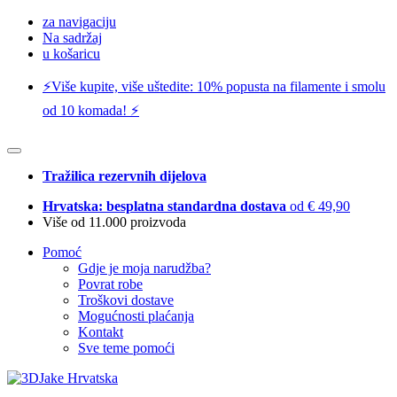
za navigaciju
Na sadržaj
u košaricu
⚡️Više kupite, više uštedite: 10% popusta na filamente i smolu
od 10 komada! ⚡️
Tražilica rezervnih dijelova
Hrvatska: besplatna standardna dostava
od € 49,90
Više od 11.000 proizvoda
Pomoć
Gdje je moja narudžba?
Povrat robe
Troškovi dostave
Mogućnosti plaćanja
Kontakt
Sve teme pomoći