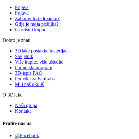
Prijava
Prijava
Zaboravili ste lozinku?
Gdje je moja pošiljka?
Iskoristiti kupon
Dobro je znati
3DJake postavke materijala
Savjetnik
Više kupite, više uštedite
Partnerski program
3D-ispis FAQ
Podrška za FabLabs
Mi i naš okoliš
O 3DJake
Naša grupa
Kontakt
Pratite nas na