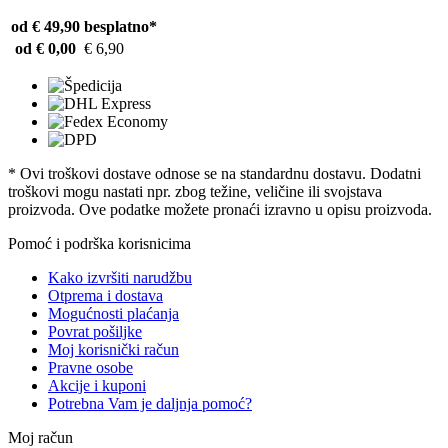
od € 49,90
besplatno*
od € 0,00
€ 6,90
* Ovi troškovi dostave odnose se na standardnu ​​dostavu. Dodatni
troškovi mogu nastati npr. zbog težine, veličine ili svojstava
proizvoda. Ove podatke možete pronaći izravno u opisu proizvoda.
Pomoć i podrška korisnicima
Kako izvršiti narudžbu
Otprema i dostava
Mogućnosti plaćanja
Povrat pošiljke
Moj korisnički račun
Pravne osobe
Akcije i kuponi
Potrebna Vam je daljnja pomoć?
Moj račun