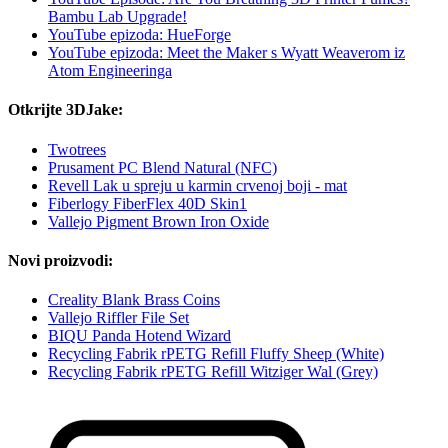
Bambu Lab Upgrade!
YouTube epizoda: HueForge
YouTube epizoda: Meet the Maker s Wyatt Weaverom iz
Atom Engineeringa
Otkrijte 3DJake:
Twotrees
Prusament PC Blend Natural (NFC)
Revell Lak u spreju u karmin crvenoj boji - mat
Fiberlogy FiberFlex 40D Skin1
Vallejo Pigment Brown Iron Oxide
Novi proizvodi:
Creality Blank Brass Coins
Vallejo Riffler File Set
BIQU Panda Hotend Wizard
Recycling Fabrik rPETG Refill Fluffy Sheep (White)
Recycling Fabrik rPETG Refill Witziger Wal (Grey)