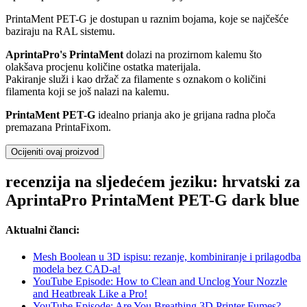
PrintaMent PET-G je dostupan u raznim bojama, koje se najčešće
baziraju na RAL sistemu.
AprintaPro's PrintaMent
dolazi na prozirnom kalemu što
olakšava procjenu količine ostatka materijala.
Pakiranje služi i kao držač za filamente s oznakom o količini
filamenta koji se još nalazi na kalemu.
PrintaMent PET-G
idealno prianja ako je grijana radna ploča
premazana PrintaFixom.
Ocijeniti ovaj proizvod
recenzija na sljedećem jeziku: hrvatski za
AprintaPro PrintaMent PET-G dark blue
Aktualni članci:
Mesh Boolean u 3D ispisu: rezanje, kombiniranje i prilagodba
modela bez CAD-a!
YouTube Episode: How to Clean and Unclog Your Nozzle
and Heatbreak Like a Pro!
YouTube Episode: Are You Breathing 3D Printer Fumes?