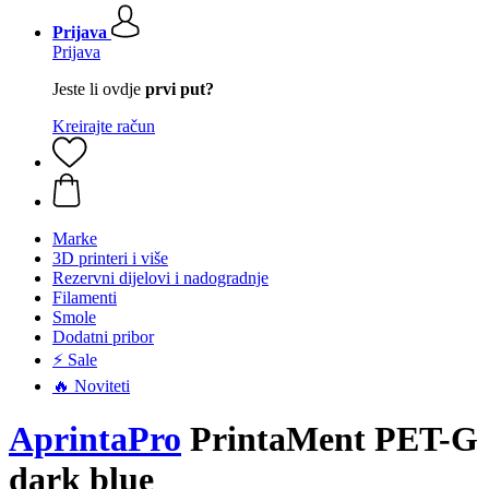
Prijava
Prijava
Jeste li ovdje
prvi put?
Kreirajte račun
Marke
3D printeri i više
Rezervni dijelovi i nadogradnje
Filamenti
Smole
Dodatni pribor
⚡ Sale
🔥 Noviteti
AprintaPro
PrintaMent PET-G
dark blue