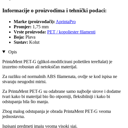
Informacije o proizvodima i tehnički podaci:
Marke (proizvođači):
AprintaPro
Promjer:
1,75 mm
Vrste proizvoda:
PET / kopoliester filamenti
Boja:
Plava
Sustav:
Kolut
Opis
PrintaMent PET-G (glikol-modificirani polietilen tereftalat) je
izuzetno robustan ali netoksičan materijal.
Za razliku od normalnih ABS filamenata, ovdje se kod ispisa ne
stvaraju neugodni mirisi.
Za PrintaMent PET-G su odabrane samo najbolje sirove i dodatne
tvari kako bi materijal bio što otporniji, fleksibilniji i kako bi
odstupanja bila što manja.
Zbog malog odstupanja je obrada PrintaMent PET-G veoma
jednostavna.
Ispisani predmeti imaju veoma visoki sjaj.