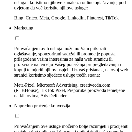
usluga i koristimo njihove kanale za online oglašavanje, pod
uvjetom da već koristite njihove usluge:
Bing, Criteo, Meta, Google, LinkedIn, Pinterest, TikTok
Marketing
Prihvaćanjem ovih usluga možemo Vam prikazati
oglašavanje, sponzorirani sadržaj ili promocije popusta
prilagođene vašim interesima za našu web stranicu ili
proizvode na temelju Vašeg ponašanja pri pregledavanju i
kupnji te mjeriti njihov uspjeh. Uz vaš pristanak, na ovoj web
stranici koristimo sljedeće usluge trećih strana:
Meta-Pixel, Microsoft Advertising, creativecdn.com
(RTBHouse), TikTok Pixel, Preporuke proizvoda temeljene
na klikovima, Ads Defender
Napredno praćenje konverzija
Prihvaćanjem ove usluge možemo bolje razumjeti i procijeniti
uspjeh našeg online oglašavanja i optimizirati našu ponudu