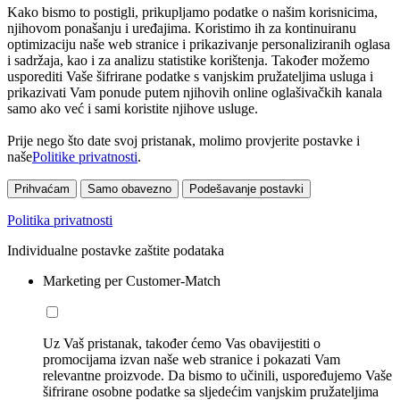
Kako bismo to postigli, prikupljamo podatke o našim korisnicima,
njihovom ponašanju i uređajima. Koristimo ih za kontinuiranu
optimizaciju naše web stranice i prikazivanje personaliziranih oglasa
i sadržaja, kao i za analizu statistike korištenja. Također možemo
usporediti Vaše šifrirane podatke s vanjskim pružateljima usluga i
prikazivati Vam ponude putem njihovih online oglašivačkih kanala
samo ako već i sami koristite njihove usluge.
Prije nego što date svoj pristanak, molimo provjerite postavke i
naše
Politike privatnosti
.
Prihvaćam
Samo obavezno
Podešavanje postavki
Politika privatnosti
Individualne postavke zaštite podataka
Marketing per Customer-Match
Uz Vaš pristanak, također ćemo Vas obavijestiti o
promocijama izvan naše web stranice i pokazati Vam
relevantne proizvode. Da bismo to učinili, uspoređujemo Vaše
šifrirane osobne podatke sa sljedećim vanjskim pružateljima