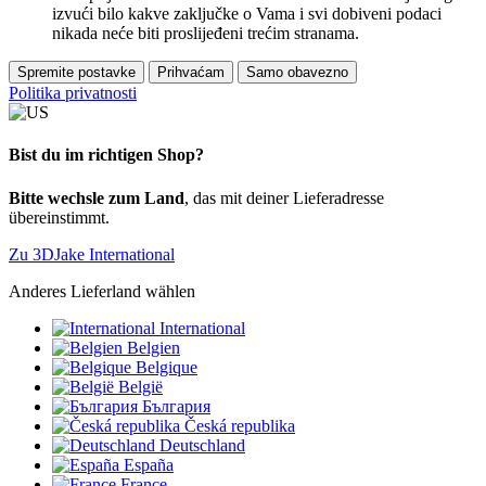
izvući bilo kakve zaključke o Vama i svi dobiveni podaci
nikada neće biti proslijeđeni trećim stranama.
Spremite postavke
Prihvaćam
Samo obavezno
Politika privatnosti
Bist du im richtigen Shop?
Bitte wechsle zum Land
, das mit deiner Lieferadresse
übereinstimmt.
Zu 3DJake International
Anderes Lieferland wählen
International
Belgien
Belgique
België
България
Česká republika
Deutschland
España
France