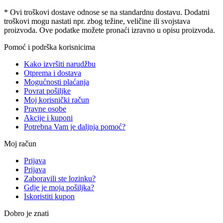
* Ovi troškovi dostave odnose se na standardnu ​​dostavu. Dodatni
troškovi mogu nastati npr. zbog težine, veličine ili svojstava
proizvoda. Ove podatke možete pronaći izravno u opisu proizvoda.
Pomoć i podrška korisnicima
Kako izvršiti narudžbu
Otprema i dostava
Mogućnosti plaćanja
Povrat pošiljke
Moj korisnički račun
Pravne osobe
Akcije i kuponi
Potrebna Vam je daljnja pomoć?
Moj račun
Prijava
Prijava
Zaboravili ste lozinku?
Gdje je moja pošiljka?
Iskoristiti kupon
Dobro je znati