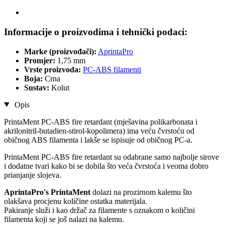
Informacije o proizvodima i tehnički podaci:
Marke (proizvođači):
AprintaPro
Promjer:
1,75 mm
Vrste proizvoda:
PC-ABS filamenti
Boja:
Crna
Sustav:
Kolut
Opis
PrintaMent PC-ABS fire retardant (mješavina polikarbonata i
akrilonitril-butadien-stirol-kopolimera) ima veću čvrstoću od
običnog ABS filamenta i lakše se ispisuje od običnog PC-a.
PrintaMent PC-ABS fire retardant su odabrane samo najbolje sirove
i dodatne tvari kako bi se dobila što veća čvrstoća i veoma dobro
prianjanje slojeva.
AprintaPro's PrintaMent
dolazi na prozirnom kalemu što
olakšava procjenu količine ostatka materijala.
Pakiranje služi i kao držač za filamente s oznakom o količini
filamenta koji se još nalazi na kalemu.