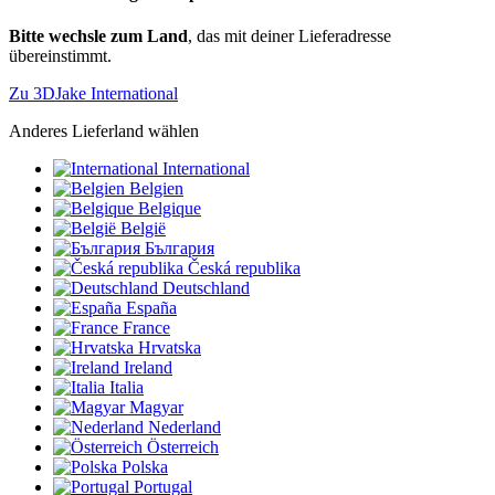
Bitte wechsle zum Land
, das mit deiner Lieferadresse
übereinstimmt.
Zu 3DJake International
Anderes Lieferland wählen
International
Belgien
Belgique
België
България
Česká republika
Deutschland
España
France
Hrvatska
Ireland
Italia
Magyar
Nederland
Österreich
Polska
Portugal