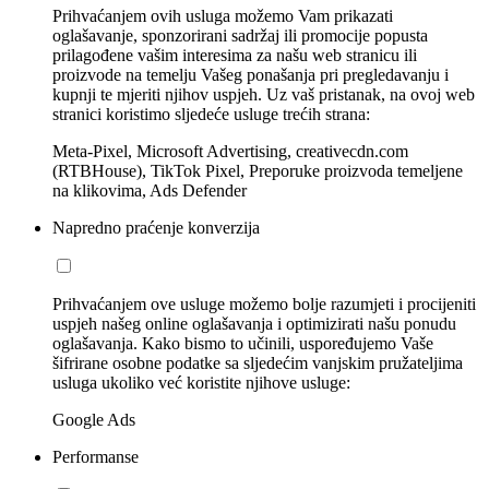
Prihvaćanjem ovih usluga možemo Vam prikazati
oglašavanje, sponzorirani sadržaj ili promocije popusta
prilagođene vašim interesima za našu web stranicu ili
proizvode na temelju Vašeg ponašanja pri pregledavanju i
kupnji te mjeriti njihov uspjeh. Uz vaš pristanak, na ovoj web
stranici koristimo sljedeće usluge trećih strana:
Meta-Pixel, Microsoft Advertising, creativecdn.com
(RTBHouse), TikTok Pixel, Preporuke proizvoda temeljene
na klikovima, Ads Defender
Napredno praćenje konverzija
Prihvaćanjem ove usluge možemo bolje razumjeti i procijeniti
uspjeh našeg online oglašavanja i optimizirati našu ponudu
oglašavanja. Kako bismo to učinili, uspoređujemo Vaše
šifrirane osobne podatke sa sljedećim vanjskim pružateljima
usluga ukoliko već koristite njihove usluge:
Google Ads
Performanse