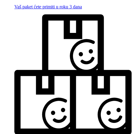
Vaš paket ćete primiti u roku 3 dana