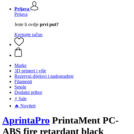
Prijava
Prijava
Jeste li ovdje
prvi put?
Kreirajte račun
Marke
3D printeri i više
Rezervni dijelovi i nadogradnje
Filamenti
Smole
Dodatni pribor
⚡ Sale
🔥 Noviteti
AprintaPro
PrintaMent PC-
ABS fire retardant black