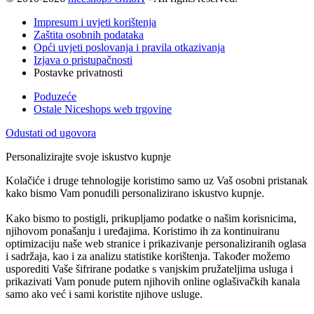
Impresum i uvjeti korištenja
Zaštita osobnih podataka
Opći uvjeti poslovanja i pravila otkazivanja
Izjava o pristupačnosti
Postavke privatnosti
Poduzeće
Ostale Niceshops web trgovine
Odustati od ugovora
Personalizirajte svoje iskustvo kupnje
Kolačiće i druge tehnologije koristimo samo uz Vaš osobni pristanak
kako bismo Vam ponudili personalizirano iskustvo kupnje.
Kako bismo to postigli, prikupljamo podatke o našim korisnicima,
njihovom ponašanju i uređajima. Koristimo ih za kontinuiranu
optimizaciju naše web stranice i prikazivanje personaliziranih oglasa
i sadržaja, kao i za analizu statistike korištenja. Također možemo
usporediti Vaše šifrirane podatke s vanjskim pružateljima usluga i
prikazivati Vam ponude putem njihovih online oglašivačkih kanala
samo ako već i sami koristite njihove usluge.