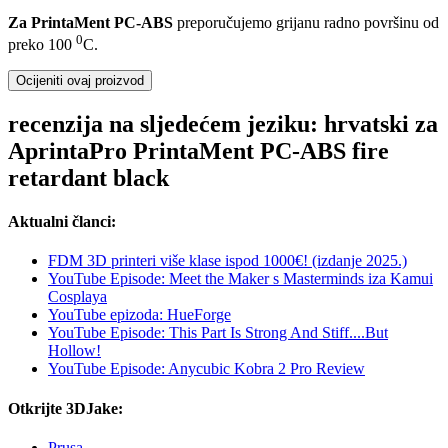
Za PrintaMent PC-ABS
preporučujemo grijanu radno površinu od
0
preko 100
C.
Ocijeniti ovaj proizvod
recenzija na sljedećem jeziku: hrvatski za
AprintaPro PrintaMent PC-ABS fire
retardant black
Aktualni članci:
FDM 3D printeri više klase ispod 1000€! (izdanje 2025.)
YouTube Episode: Meet the Maker s Masterminds iza Kamui
Cosplaya
YouTube epizoda: HueForge
YouTube Episode: This Part Is Strong And Stiff....But
Hollow!
YouTube Episode: Anycubic Kobra 2 Pro Review
Otkrijte 3DJake:
Prusa