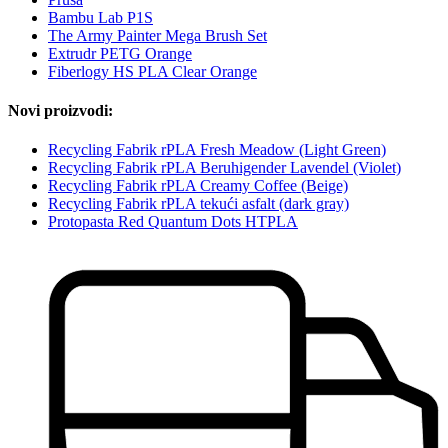
Bambu Lab P1S
The Army Painter Mega Brush Set
Extrudr PETG Orange
Fiberlogy HS PLA Clear Orange
Novi proizvodi:
Recycling Fabrik rPLA Fresh Meadow (Light Green)
Recycling Fabrik rPLA Beruhigender Lavendel (Violet)
Recycling Fabrik rPLA Creamy Coffee (Beige)
Recycling Fabrik rPLA tekući asfalt (dark gray)
Protopasta Red Quantum Dots HTPLA