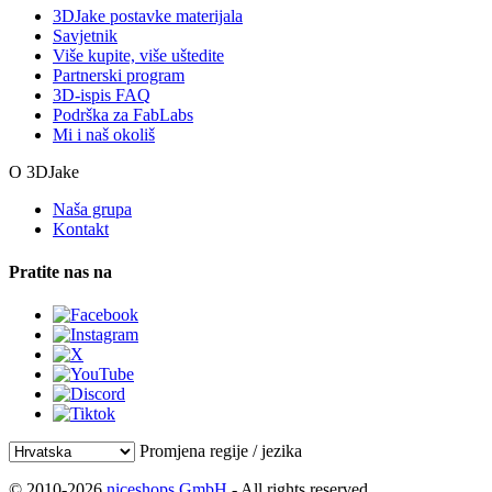
3DJake postavke materijala
Savjetnik
Više kupite, više uštedite
Partnerski program
3D-ispis FAQ
Podrška za FabLabs
Mi i naš okoliš
O 3DJake
Naša grupa
Kontakt
Pratite nas na
Promjena regije / jezika
© 2010-2026
niceshops GmbH
- All rights reserved.