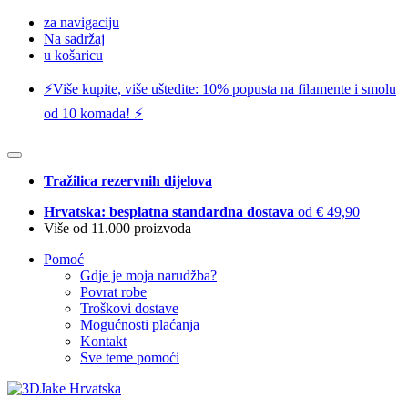
za navigaciju
Na sadržaj
u košaricu
⚡️Više kupite, više uštedite: 10% popusta na filamente i smolu
od 10 komada! ⚡️
Tražilica rezervnih dijelova
Hrvatska: besplatna standardna dostava
od € 49,90
Više od 11.000 proizvoda
Pomoć
Gdje je moja narudžba?
Povrat robe
Troškovi dostave
Mogućnosti plaćanja
Kontakt
Sve teme pomoći