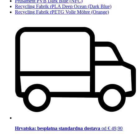
Prusament PVB Dark Blue (NFC)
Recycling Fabrik rPLA Deep Ocean (Dark Blue)
Recycling Fabrik rPETG Volle Möhre (Orange)
Hrvatska: besplatna standardna dostava
od € 49,90