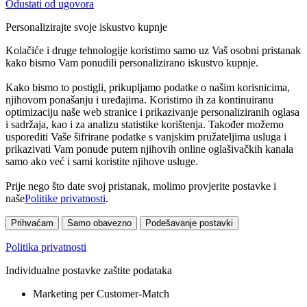
Odustati od ugovora
Personalizirajte svoje iskustvo kupnje
Kolačiće i druge tehnologije koristimo samo uz Vaš osobni pristanak
kako bismo Vam ponudili personalizirano iskustvo kupnje.
Kako bismo to postigli, prikupljamo podatke o našim korisnicima,
njihovom ponašanju i uređajima. Koristimo ih za kontinuiranu
optimizaciju naše web stranice i prikazivanje personaliziranih oglasa
i sadržaja, kao i za analizu statistike korištenja. Također možemo
usporediti Vaše šifrirane podatke s vanjskim pružateljima usluga i
prikazivati Vam ponude putem njihovih online oglašivačkih kanala
samo ako već i sami koristite njihove usluge.
Prije nego što date svoj pristanak, molimo provjerite postavke i
naše
Politike privatnosti
.
Prihvaćam
Samo obavezno
Podešavanje postavki
Politika privatnosti
Individualne postavke zaštite podataka
Marketing per Customer-Match