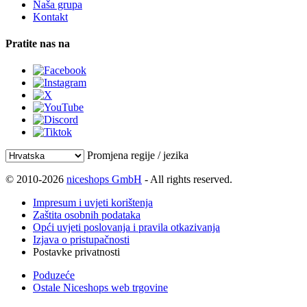
Naša grupa
Kontakt
Pratite nas na
Promjena regije / jezika
© 2010-2026
niceshops GmbH
- All rights reserved.
Impresum i uvjeti korištenja
Zaštita osobnih podataka
Opći uvjeti poslovanja i pravila otkazivanja
Izjava o pristupačnosti
Postavke privatnosti
Poduzeće
Ostale Niceshops web trgovine