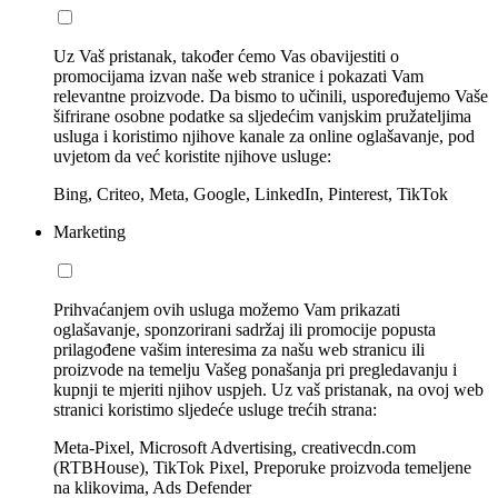
Uz Vaš pristanak, također ćemo Vas obavijestiti o
promocijama izvan naše web stranice i pokazati Vam
relevantne proizvode. Da bismo to učinili, uspoređujemo Vaše
šifrirane osobne podatke sa sljedećim vanjskim pružateljima
usluga i koristimo njihove kanale za online oglašavanje, pod
uvjetom da već koristite njihove usluge:
Bing, Criteo, Meta, Google, LinkedIn, Pinterest, TikTok
Marketing
Prihvaćanjem ovih usluga možemo Vam prikazati
oglašavanje, sponzorirani sadržaj ili promocije popusta
prilagođene vašim interesima za našu web stranicu ili
proizvode na temelju Vašeg ponašanja pri pregledavanju i
kupnji te mjeriti njihov uspjeh. Uz vaš pristanak, na ovoj web
stranici koristimo sljedeće usluge trećih strana:
Meta-Pixel, Microsoft Advertising, creativecdn.com
(RTBHouse), TikTok Pixel, Preporuke proizvoda temeljene
na klikovima, Ads Defender