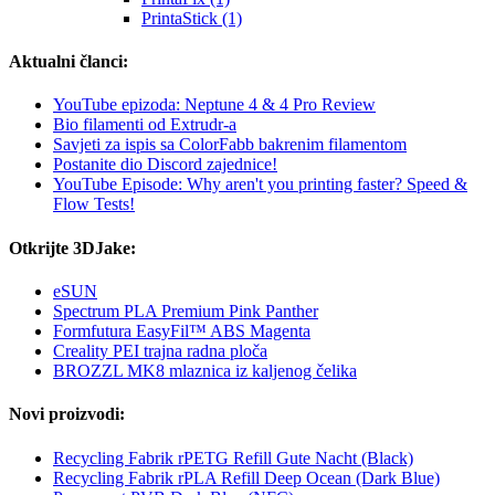
PrintaStick (1)
Aktualni članci:
YouTube epizoda: Neptune 4 & 4 Pro Review
Bio filamenti od Extrudr-a
Savjeti za ispis sa ColorFabb bakrenim filamentom
Postanite dio Discord zajednice!
YouTube Episode: Why aren't you printing faster? Speed &
Flow Tests!
Otkrijte 3DJake:
eSUN
Spectrum PLA Premium Pink Panther
Formfutura EasyFil™ ABS Magenta
Creality PEI trajna radna ploča
BROZZL MK8 mlaznica iz kaljenog čelika
Novi proizvodi:
Recycling Fabrik rPETG Refill Gute Nacht (Black)
Recycling Fabrik rPLA Refill Deep Ocean (Dark Blue)