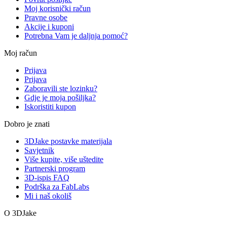
Moj korisnički račun
Pravne osobe
Akcije i kuponi
Potrebna Vam je daljnja pomoć?
Moj račun
Prijava
Prijava
Zaboravili ste lozinku?
Gdje je moja pošiljka?
Iskoristiti kupon
Dobro je znati
3DJake postavke materijala
Savjetnik
Više kupite, više uštedite
Partnerski program
3D-ispis FAQ
Podrška za FabLabs
Mi i naš okoliš
O 3DJake