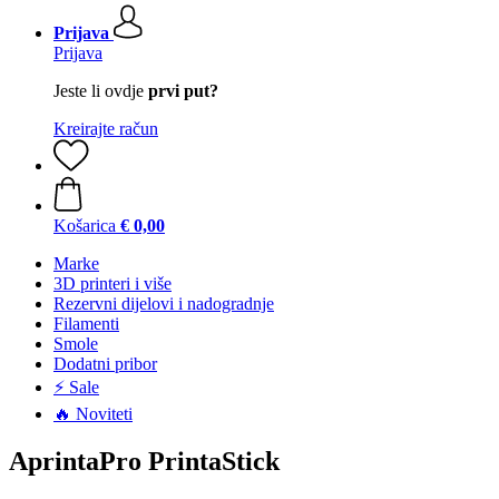
Prijava
Prijava
Jeste li ovdje
prvi put?
Kreirajte račun
Košarica
€ 0,00
Marke
3D printeri i više
Rezervni dijelovi i nadogradnje
Filamenti
Smole
Dodatni pribor
⚡ Sale
🔥 Noviteti
AprintaPro PrintaStick