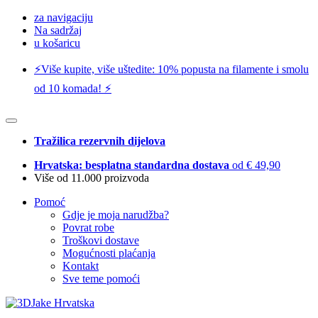
za navigaciju
Na sadržaj
u košaricu
⚡️Više kupite, više uštedite: 10% popusta na filamente i smolu
od 10 komada! ⚡️
Tražilica rezervnih dijelova
Hrvatska: besplatna standardna dostava
od € 49,90
Više od 11.000 proizvoda
Pomoć
Gdje je moja narudžba?
Povrat robe
Troškovi dostave
Mogućnosti plaćanja
Kontakt
Sve teme pomoći