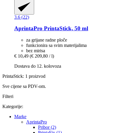
3.6 (22)
AprintaPro
PrintaStick, 50 ml
za grijane radne ploče
funkcionira sa svim materijalima
bez mirisa
€ 10,49
(€ 209,80 / l)
Dostava do 12. kolovoza
PrintaStick: 1 proizvod
Sve cijene sa PDV-om.
Filteri
Kategorije:
Marke
AprintaPro
Pribor (2)
PrintaFix (1)