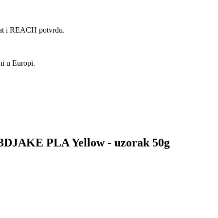
kat i REACH potvrdu.
ni u Europi.
za 3DJAKE PLA Yellow - uzorak 50g