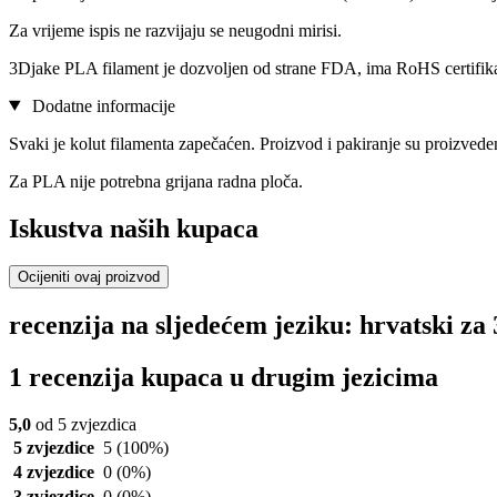
Za vrijeme ispis ne razvijaju se neugodni mirisi.
3Djake PLA filament je dozvoljen od strane FDA, ima RoHS certifi
Dodatne informacije
Svaki je kolut filamenta zapečaćen. Proizvod i pakiranje su proizvede
Za PLA nije potrebna grijana radna ploča.
Iskustva naših kupaca
Ocijeniti ovaj proizvod
recenzija na sljedećem jeziku: hrvatski 
1 recenzija kupaca u drugim jezicima
5,0
od 5 zvjezdica
5 zvjezdice
5
(100%)
4 zvjezdice
0
(0%)
3 zvjezdice
0
(0%)