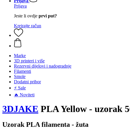
Prijava
Prijava
Jeste li ovdje
prvi put?
Kreirajte račun
Marke
3D printeri i više
Rezervni dijelovi i nadogradnje
Filamenti
Smole
Dodatni pribor
⚡ Sale
🔥 Noviteti
3DJAKE
PLA Yellow - uzorak 5
Uzorak PLA filamenta - žuta