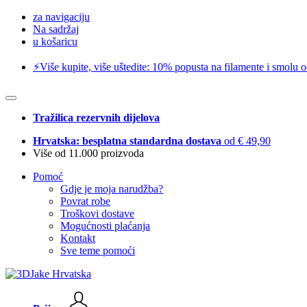
za navigaciju
Na sadržaj
u košaricu
⚡️Više kupite, više uštedite: 10% popusta na filamente i smolu 
Tražilica rezervnih dijelova
Hrvatska: besplatna standardna dostava
od € 49,90
Više od 11.000 proizvoda
Pomoć
Gdje je moja narudžba?
Povrat robe
Troškovi dostave
Mogućnosti plaćanja
Kontakt
Sve teme pomoći