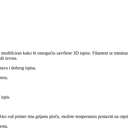
 modificiran kako bi omogućio savršene 3D ispise. Filament se minimaln
ih izvora.
tava i dobrog ispisa.
tera.
ispis.
 Ako vaš printer ima grijanu ploču, možete temperaturu postaviti na otpr
estu.