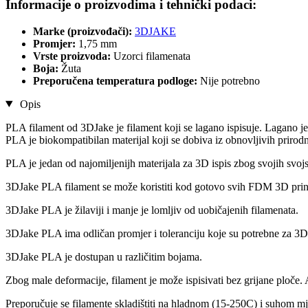
Informacije o proizvodima i tehnički podaci:
Marke (proizvođači):
3DJAKE
Promjer:
1,75 mm
Vrste proizvoda:
Uzorci filamenata
Boja:
Žuta
Preporučena temperatura podloge:
Nije potrebno
Opis
PLA filament od 3DJake je filament koji se lagano ispisuje. Lagano je
PLA je biokompatibilan materijal koji se dobiva iz obnovljivih prirodn
PLA je jedan od najomiljenijh materijala za 3D ispis zbog svojih svojs
3DJake PLA filament se može koristiti kod gotovo svih FDM 3D prin
3DJake PLA je žilaviji i manje je lomljiv od uobičajenih filamenata.
3DJake PLA ima odličan promjer i toleranciju koje su potrebne za 3D 
3DJake PLA je dostupan u različitim bojama.
Zbog male deformacije, filament je može ispisivati bez grijane ploče.
Preporučuje se filamente skladištiti na hladnom (15-250C) i suhom mj