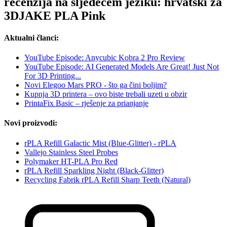
recenzija na sljedećem jeziku: hrvatski za
3DJAKE PLA Pink
Aktualni članci:
YouTube Episode: Anycubic Kobra 2 Pro Review
YouTube Episode: AI Generated Models Are Great! Just Not
For 3D Printing...
Novi Elegoo Mars PRO - što ga čini boljim?
Kupnja 3D printera – ovo biste trebali uzeti u obzir
PrintaFix Basic – rješenje za prianjanje
Novi proizvodi:
rPLA Refill Galactic Mist (Blue-Glitter) - rPLA
Vallejo Stainless Steel Probes
Polymaker HT-PLA Pro Red
rPLA Refill Sparkling Night (Black-Glitter)
Recycling Fabrik rPLA Refill Sharp Teeth (Natural)