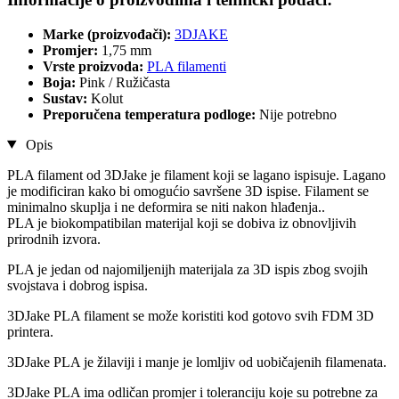
Marke (proizvođači):
3DJAKE
Promjer:
1,75 mm
Vrste proizvoda:
PLA filamenti
Boja:
Pink / Ružičasta
Sustav:
Kolut
Preporučena temperatura podloge:
Nije potrebno
Opis
PLA filament od 3DJake je filament koji se lagano ispisuje. Lagano
je modificiran kako bi omogućio savršene 3D ispise. Filament se
minimalno skuplja i ne deformira se niti nakon hlađenja..
PLA je biokompatibilan materijal koji se dobiva iz obnovljivih
prirodnih izvora.
PLA je jedan od najomiljenijh materijala za 3D ispis zbog svojih
svojstava i dobrog ispisa.
3DJake PLA filament se može koristiti kod gotovo svih FDM 3D
printera.
3DJake PLA je žilaviji i manje je lomljiv od uobičajenih filamenata.
3DJake PLA ima odličan promjer i toleranciju koje su potrebne za