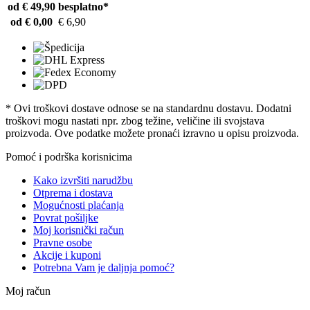
od € 49,90
besplatno*
od € 0,00
€ 6,90
* Ovi troškovi dostave odnose se na standardnu ​​dostavu. Dodatni
troškovi mogu nastati npr. zbog težine, veličine ili svojstava
proizvoda. Ove podatke možete pronaći izravno u opisu proizvoda.
Pomoć i podrška korisnicima
Kako izvršiti narudžbu
Otprema i dostava
Mogućnosti plaćanja
Povrat pošiljke
Moj korisnički račun
Pravne osobe
Akcije i kuponi
Potrebna Vam je daljnja pomoć?
Moj račun