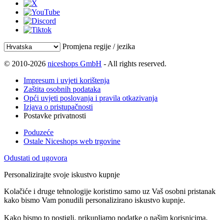
Promjena regije / jezika
© 2010-2026
niceshops GmbH
- All rights reserved.
Impresum i uvjeti korištenja
Zaštita osobnih podataka
Opći uvjeti poslovanja i pravila otkazivanja
Izjava o pristupačnosti
Postavke privatnosti
Poduzeće
Ostale Niceshops web trgovine
Odustati od ugovora
Personalizirajte svoje iskustvo kupnje
Kolačiće i druge tehnologije koristimo samo uz Vaš osobni pristanak
kako bismo Vam ponudili personalizirano iskustvo kupnje.
Kako bismo to postigli, prikupljamo podatke o našim korisnicima,