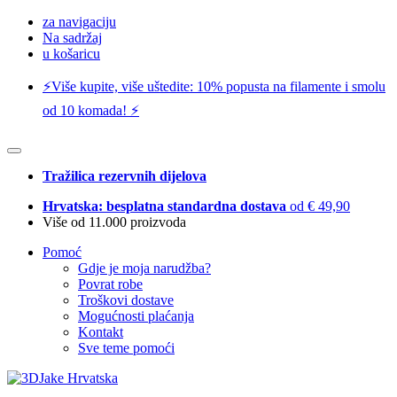
za navigaciju
Na sadržaj
u košaricu
⚡️Više kupite, više uštedite: 10% popusta na filamente i smolu
od 10 komada! ⚡️
Tražilica rezervnih dijelova
Hrvatska: besplatna standardna dostava
od € 49,90
Više od 11.000 proizvoda
Pomoć
Gdje je moja narudžba?
Povrat robe
Troškovi dostave
Mogućnosti plaćanja
Kontakt
Sve teme pomoći