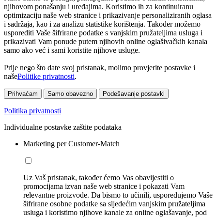
njihovom ponašanju i uređajima. Koristimo ih za kontinuiranu
optimizaciju naše web stranice i prikazivanje personaliziranih oglasa
i sadržaja, kao i za analizu statistike korištenja. Također možemo
usporediti Vaše šifrirane podatke s vanjskim pružateljima usluga i
prikazivati Vam ponude putem njihovih online oglašivačkih kanala
samo ako već i sami koristite njihove usluge.
Prije nego što date svoj pristanak, molimo provjerite postavke i
naše
Politike privatnosti
.
Prihvaćam
Samo obavezno
Podešavanje postavki
Politika privatnosti
Individualne postavke zaštite podataka
Marketing per Customer-Match
Uz Vaš pristanak, također ćemo Vas obavijestiti o
promocijama izvan naše web stranice i pokazati Vam
relevantne proizvode. Da bismo to učinili, uspoređujemo Vaše
šifrirane osobne podatke sa sljedećim vanjskim pružateljima
usluga i koristimo njihove kanale za online oglašavanje, pod