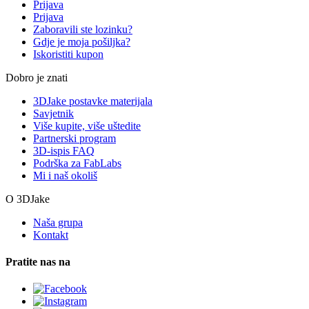
Prijava
Prijava
Zaboravili ste lozinku?
Gdje je moja pošiljka?
Iskoristiti kupon
Dobro je znati
3DJake postavke materijala
Savjetnik
Više kupite, više uštedite
Partnerski program
3D-ispis FAQ
Podrška za FabLabs
Mi i naš okoliš
O 3DJake
Naša grupa
Kontakt
Pratite nas na