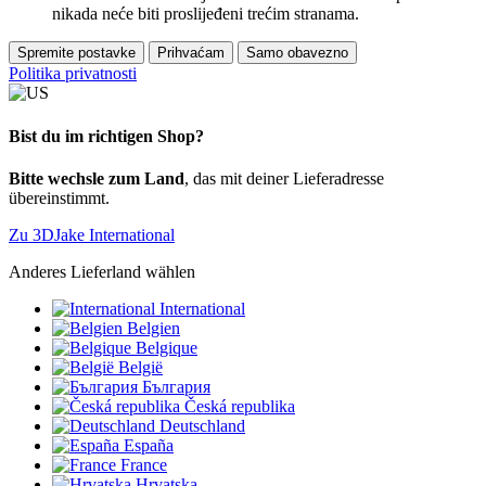
nikada neće biti proslijeđeni trećim stranama.
Spremite postavke
Prihvaćam
Samo obavezno
Politika privatnosti
Bist du im richtigen Shop?
Bitte wechsle zum Land
, das mit deiner Lieferadresse
übereinstimmt.
Zu 3DJake International
Anderes Lieferland wählen
International
Belgien
Belgique
België
България
Česká republika
Deutschland
España
France
Hrvatska