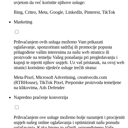
uvjetom da već koristite njihove usluge:
Bing, Criteo, Meta, Google, LinkedIn, Pinterest, TikTok
Marketing
Prihvaćanjem ovih usluga možemo Vam prikazati
oglašavanje, sponzorirani sadržaj ili promocije popusta
prilagođene vašim interesima za našu web stranicu ili
proizvode na temelju Vašeg ponašanja pri pregledavanju i
kupnji te mjeriti njihov uspjeh. Uz vaš pristanak, na ovoj web
stranici koristimo sljedeće usluge trećih strana:
Meta-Pixel, Microsoft Advertising, creativecdn.com
(RTBHouse), TikTok Pixel, Preporuke proizvoda temeljene
na klikovima, Ads Defender
Napredno praćenje konverzija
Prihvaćanjem ove usluge možemo bolje razumjeti i procijeniti
uspjeh našeg online oglašavanja i optimizirati našu ponudu
oglašavanja. Kako bismo to učinili, uspoređujemo Vaše