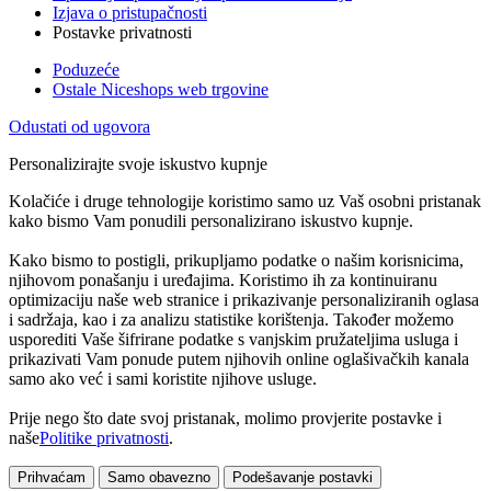
Izjava o pristupačnosti
Postavke privatnosti
Poduzeće
Ostale Niceshops web trgovine
Odustati od ugovora
Personalizirajte svoje iskustvo kupnje
Kolačiće i druge tehnologije koristimo samo uz Vaš osobni pristanak
kako bismo Vam ponudili personalizirano iskustvo kupnje.
Kako bismo to postigli, prikupljamo podatke o našim korisnicima,
njihovom ponašanju i uređajima. Koristimo ih za kontinuiranu
optimizaciju naše web stranice i prikazivanje personaliziranih oglasa
i sadržaja, kao i za analizu statistike korištenja. Također možemo
usporediti Vaše šifrirane podatke s vanjskim pružateljima usluga i
prikazivati Vam ponude putem njihovih online oglašivačkih kanala
samo ako već i sami koristite njihove usluge.
Prije nego što date svoj pristanak, molimo provjerite postavke i
naše
Politike privatnosti
.
Prihvaćam
Samo obavezno
Podešavanje postavki