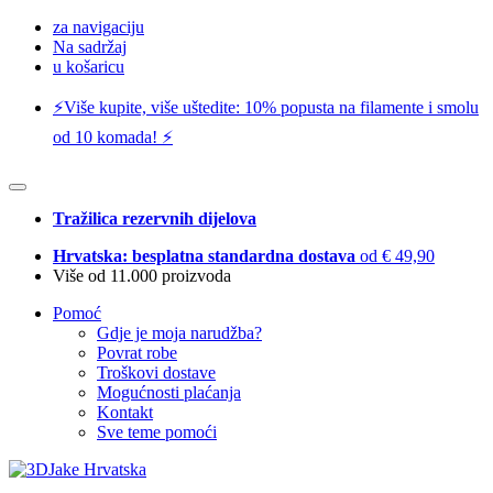
za navigaciju
Na sadržaj
u košaricu
⚡️Više kupite, više uštedite: 10% popusta na filamente i smolu
od 10 komada! ⚡️
Tražilica rezervnih dijelova
Hrvatska: besplatna standardna dostava
od € 49,90
Više od 11.000 proizvoda
Pomoć
Gdje je moja narudžba?
Povrat robe
Troškovi dostave
Mogućnosti plaćanja
Kontakt
Sve teme pomoći