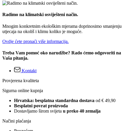
Radimo na klimatski osviješteni način.
Mnogim konkretnim ekološkim mjerama doprinosimo smanjenju
utjecaja na okoliš i klimu koliko je moguće.
Ovdje ćete pronaći više informacija.
Treba Vam pomoć oko narudžbe? Rado ćemo odgovoriti na
Vaša pitanja.
Kontakt
Provjerena kvaliteta
Sigurna online kupnja
Hrvatska: besplatna standardna dostava
od € 49,90
Besplatni povrat proizvoda
Dostavljamo širom svijeta
u preko 40 zemalja
Načini plaćanja
Pouzećem