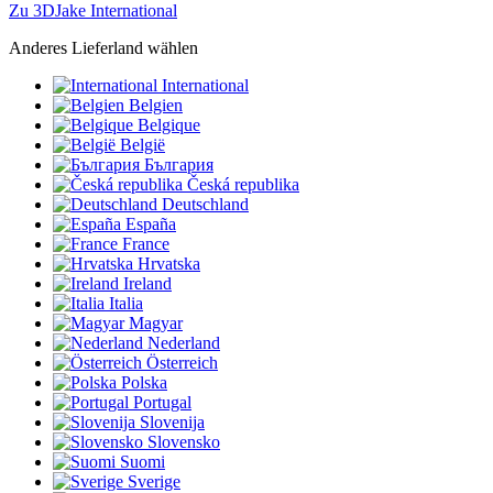
Zu 3DJake International
Anderes Lieferland wählen
International
Belgien
Belgique
België
България
Česká republika
Deutschland
España
France
Hrvatska
Ireland
Italia
Magyar
Nederland
Österreich
Polska
Portugal
Slovenija
Slovensko
Suomi
Sverige