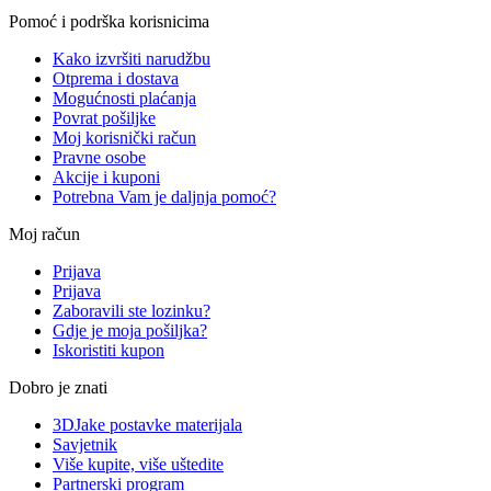
Pomoć i podrška korisnicima
Kako izvršiti narudžbu
Otprema i dostava
Mogućnosti plaćanja
Povrat pošiljke
Moj korisnički račun
Pravne osobe
Akcije i kuponi
Potrebna Vam je daljnja pomoć?
Moj račun
Prijava
Prijava
Zaboravili ste lozinku?
Gdje je moja pošiljka?
Iskoristiti kupon
Dobro je znati
3DJake postavke materijala
Savjetnik
Više kupite, više uštedite
Partnerski program