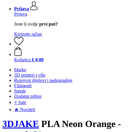
Prijava
Prijava
Jeste li ovdje
prvi put?
Kreirajte račun
Košarica
€ 0,00
Marke
3D printeri i više
Rezervni dijelovi i nadogradnje
Filamenti
Smole
Dodatni pribor
⚡ Sale
🔥 Noviteti
3DJAKE
PLA Neon Orange -