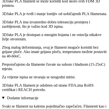
3DJake PLA filament se može koristiti kod skoro svih FDM 3D
printera.
3DJake PLA je tvrđi i manje lomljiv od uobičajenih PLA filamenata.
3DJake PLA ima izvanredno dobru toleranciju promjera i
zaobljenosti, što je važno kod 3D ispisa.
3DJake PLA je dostupan u mnogim bojama i ne ostavlja nikakve
želje otvorenim.
Zbog malog deformiranja, ovaj je filament moguće koristiti bez
grijane ploče. Ako imate grijanu ploču, temperaturu možete postaviti
na 40-60oC.
Preporučujemo da filamente čuvate na suhom i hladnom (15-25oC)
mjestu.
Za vrijeme ispisa ne stvaraju se neugodni mirisi.
3DJake PLA filament je odobren od strane FDA,ima RoHS
certifikat i REACH potvrdu.
Dodatne informacije
Svaki se filament na kalemu pojedinačno zapečaćen. Filamenti kao i