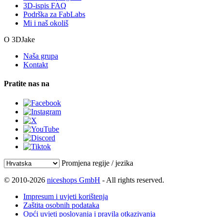
3D-ispis FAQ
Podrška za FabLabs
Mi i naš okoliš
O 3DJake
Naša grupa
Kontakt
Pratite nas na
Promjena regije / jezika
© 2010-2026
niceshops GmbH
- All rights reserved.
Impresum i uvjeti korištenja
Zaštita osobnih podataka
Opći uvjeti poslovanja i pravila otkazivanja