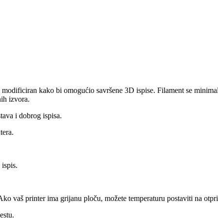
 modificiran kako bi omogućio savršene 3D ispise. Filament se minimaln
ih izvora.
tava i dobrog ispisa.
tera.
ispis.
 Ako vaš printer ima grijanu ploču, možete temperaturu postaviti na otpr
estu.