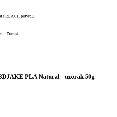
kat i REACH potvrdu.
ni u Europi.
za 3DJAKE PLA Natural - uzorak 50g