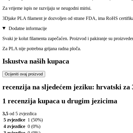
Za vrijeme ispis ne razvijaju se neugodni mirisi.
3Djake PLA filament je dozvoljen od strane FDA, ima RoHS certifi
Dodatne informacije
Svaki je kolut filamenta zapečaćen. Proizvod i pakiranje su proizvede
Za PLA nije potrebna grijana radna ploča.
Iskustva naših kupaca
Ocijeniti ovaj proizvod
recenzija na sljedećem jeziku: hrvatski 
1 recenzija kupaca u drugim jezicima
3,5
od 5 zvjezdica
5 zvjezdice
1
(50%)
4 zvjezdice
0
(0%)
3 zvjezdice
0
(0%)