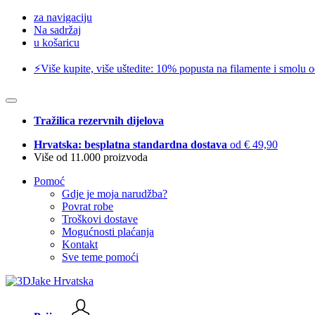
za navigaciju
Na sadržaj
u košaricu
⚡️Više kupite, više uštedite: 10% popusta na filamente i smolu 
Tražilica rezervnih dijelova
Hrvatska: besplatna standardna dostava
od € 49,90
Više od 11.000 proizvoda
Pomoć
Gdje je moja narudžba?
Povrat robe
Troškovi dostave
Mogućnosti plaćanja
Kontakt
Sve teme pomoći