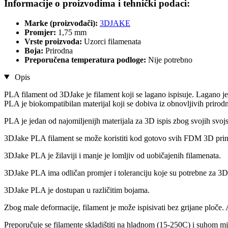
Informacije o proizvodima i tehnički podaci:
Marke (proizvođači):
3DJAKE
Promjer:
1,75 mm
Vrste proizvoda:
Uzorci filamenata
Boja:
Prirodna
Preporučena temperatura podloge:
Nije potrebno
Opis
PLA filament od 3DJake je filament koji se lagano ispisuje. Lagano je
PLA je biokompatibilan materijal koji se dobiva iz obnovljivih prirodn
PLA je jedan od najomiljenijh materijala za 3D ispis zbog svojih svojs
3DJake PLA filament se može koristiti kod gotovo svih FDM 3D prin
3DJake PLA je žilaviji i manje je lomljiv od uobičajenih filamenata.
3DJake PLA ima odličan promjer i toleranciju koje su potrebne za 3D 
3DJake PLA je dostupan u različitim bojama.
Zbog male deformacije, filament je može ispisivati bez grijane ploče.
Preporučuje se filamente skladištiti na hladnom (15-250C) i suhom mj