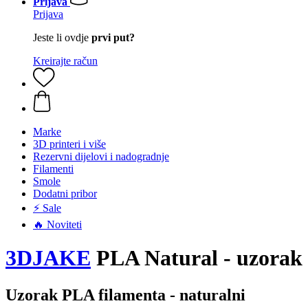
Prijava
Prijava
Jeste li ovdje
prvi put?
Kreirajte račun
Marke
3D printeri i više
Rezervni dijelovi i nadogradnje
Filamenti
Smole
Dodatni pribor
⚡ Sale
🔥 Noviteti
3DJAKE
PLA Natural - uzorak
Uzorak PLA filamenta - naturalni