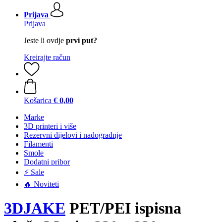
Prijava
Prijava
Jeste li ovdje
prvi put?
Kreirajte račun
Košarica
€ 0,00
Marke
3D printeri i više
Rezervni dijelovi i nadogradnje
Filamenti
Smole
Dodatni pribor
⚡ Sale
🔥 Noviteti
3DJAKE
PET/PEI ispisna