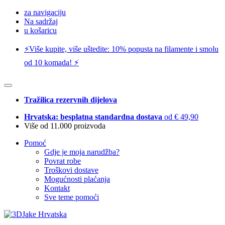
za navigaciju
Na sadržaj
u košaricu
⚡️Više kupite, više uštedite: 10% popusta na filamente i smolu
od 10 komada! ⚡️
Tražilica rezervnih dijelova
Hrvatska: besplatna standardna dostava
od € 49,90
Više od 11.000 proizvoda
Pomoć
Gdje je moja narudžba?
Povrat robe
Troškovi dostave
Mogućnosti plaćanja
Kontakt
Sve teme pomoći