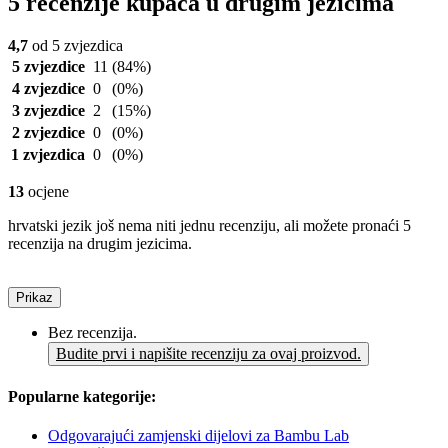
5 recenzije kupaca u drugim jezicima
4,7
od 5 zvjezdica
5 zvjezdice
11
(84%)
4 zvjezdice
0
(0%)
3 zvjezdice
2
(15%)
2 zvjezdice
0
(0%)
1 zvjezdica
0
(0%)
13
ocjene
hrvatski jezik još nema niti jednu recenziju, ali možete pronaći 5
recenzija na drugim jezicima.
Prikaz
Bez recenzija.
Budite prvi i napišite recenziju za ovaj proizvod.
Popularne kategorije:
Odgovarajući zamjenski dijelovi za Bambu Lab