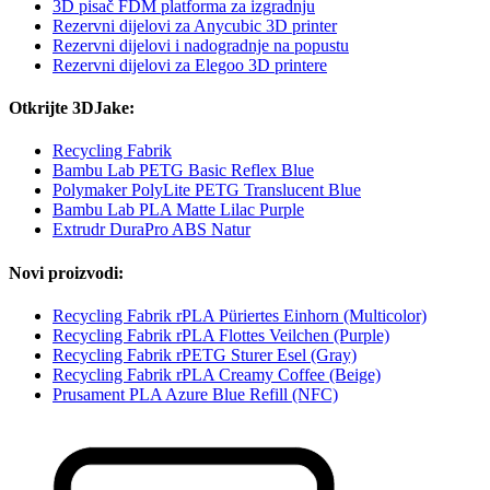
3D pisač FDM platforma za izgradnju
Rezervni dijelovi za Anycubic 3D printer
Rezervni dijelovi i nadogradnje na popustu
Rezervni dijelovi za Elegoo 3D printere
Otkrijte 3DJake:
Recycling Fabrik
Bambu Lab PETG Basic Reflex Blue
Polymaker PolyLite PETG Translucent Blue
Bambu Lab PLA Matte Lilac Purple
Extrudr DuraPro ABS Natur
Novi proizvodi:
Recycling Fabrik rPLA Püriertes Einhorn (Multicolor)
Recycling Fabrik rPLA Flottes Veilchen (Purple)
Recycling Fabrik rPETG Sturer Esel (Gray)
Recycling Fabrik rPLA Creamy Coffee (Beige)
Prusament PLA Azure Blue Refill (NFC)