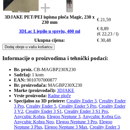
3DJAKE PET/PEI ispisna ploča Magic, 230 x
€ 21,59
230 mm
€ 8,89
3DLac Ljepilo u spreju, 400 ml
(€ 22,23 / l)
Ukupna cijena:
€ 30,48
Dodaj oboje u vašu košaricu
Informacije o proizvodima i tehnički podaci:
Br. proiz.
CB-MAGBP230X230
Sadržaj:
1 kom
EAN:
9010707000877
Br. proizvođača:
MAGBP230X230
Marke (proizvođači):
3DJAKE
Vrste proizvoda:
Radne ploče
Specijalno za 3D printere:
Creality Ender 3
,
Creality Ender
3 Pro
,
Creality Ender 5
,
Creality Ender 5 Pro
,
Creality Ender
3 V2
,
Creality Ender 3 S1
,
Creality Ender 3 S1 Pro
,
Anycubic Kobra
,
Elegoo Neptune 3
,
Anycubic Kobra Go
,
Anycubic Kobra Neo
,
Elegoo Neptune 3 Pro
,
Elegoo
Neptune 3 Plus
,
Elegoo Neptune 3 Max
,
Creality Ender 3