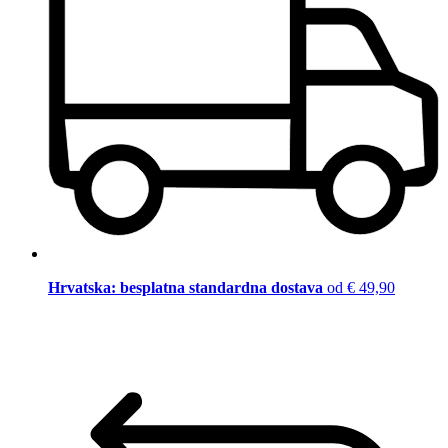
Hrvatska: besplatna standardna dostava
od € 49,90