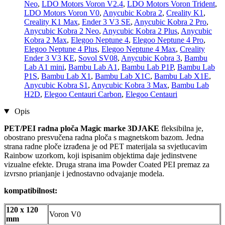
Neo
,
LDO Motors Voron V2.4
,
LDO Motors Voron Trident
,
LDO Motors Voron V0
,
Anycubic Kobra 2
,
Creality K1
,
Creality K1 Max
,
Ender 3 V3 SE
,
Anycubic Kobra 2 Pro
,
Anycubic Kobra 2 Neo
,
Anycubic Kobra 2 Plus
,
Anycubic
Kobra 2 Max
,
Elegoo Neptune 4
,
Elegoo Neptune 4 Pro
,
Elegoo Neptune 4 Plus
,
Elegoo Neptune 4 Max
,
Creality
Ender 3 V3 KE
,
Sovol SV08
,
Anycubic Kobra 3
,
Bambu
Lab A1 mini
,
Bambu Lab A1
,
Bambu Lab P1P
,
Bambu Lab
P1S
,
Bambu Lab X1
,
Bambu Lab X1C
,
Bambu Lab X1E
,
Anycubic Kobra S1
,
Anycubic Kobra 3 Max
,
Bambu Lab
H2D
,
Elegoo Centauri Carbon
,
Elegoo Centauri
Opis
PET/PEI radna ploča Magic marke 3DJAKE
fleksibilna je,
obostrano presvučena radna ploča s magnetskom bazom. Jedna
strana radne ploče izrađena je od PET materijala sa svjetlucavim
Rainbow uzorkom, koji ispisanim objektima daje jedinstvene
vizualne efekte. Druga strana ima Powder Coated PEI premaz za
izvrsno prianjanje i jednostavno odvajanje modela.
kompatibilnost:
120 x 120
Voron V0
mm