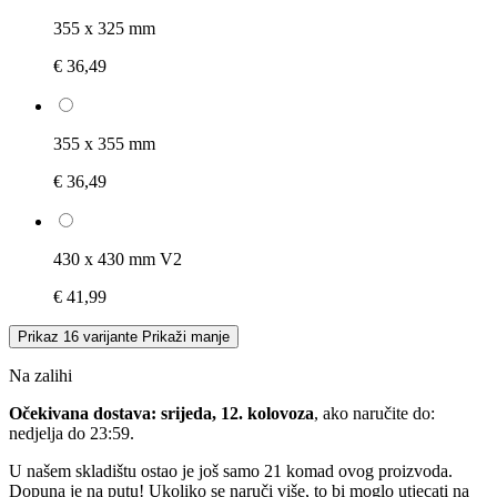
355 x 325 mm
€ 36,49
355 x 355 mm
€ 36,49
430 x 430 mm V2
€ 41,99
Prikaz 16 varijante
Prikaži manje
Na zalihi
Očekivana dostava: srijeda, 12. kolovoza
, ako naručite do:
nedjelja do 23:59
.
U našem skladištu ostao je još samo 21 komad ovog proizvoda.
Dopuna je na putu! Ukoliko se naruči više, to bi moglo utjecati na