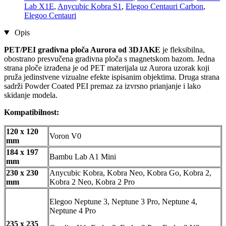
Lab X1E
,
Anycubic Kobra S1
,
Elegoo Centauri Carbon
,
Elegoo Centauri
Opis
PET/PEI gradivna ploča Aurora od 3DJAKE
je fleksibilna,
obostrano presvučena gradivna ploča s magnetskom bazom. Jedna
strana ploče izrađena je od PET materijala uz Aurora uzorak koji
pruža jedinstvene vizualne efekte ispisanim objektima. Druga strana
sadrži Powder Coated PEI premaz za izvrsno prianjanje i lako
skidanje modela.
Kompatibilnost:
120 x 120
Voron V0
mm
184 x 197
Bambu Lab A1 Mini
mm
230 x 230
Anycubic Kobra, Kobra Neo, Kobra Go, Kobra 2,
mm
Kobra 2 Neo, Kobra 2 Pro
Elegoo Neptune 3, Neptune 3 Pro, Neptune 4,
Neptune 4 Pro
235 x 235