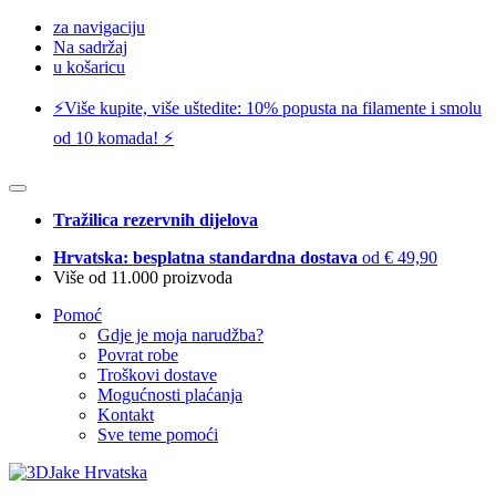
za navigaciju
Na sadržaj
u košaricu
⚡️Više kupite, više uštedite: 10% popusta na filamente i smolu
od 10 komada! ⚡️
Tražilica rezervnih dijelova
Hrvatska: besplatna standardna dostava
od € 49,90
Više od 11.000 proizvoda
Pomoć
Gdje je moja narudžba?
Povrat robe
Troškovi dostave
Mogućnosti plaćanja
Kontakt
Sve teme pomoći