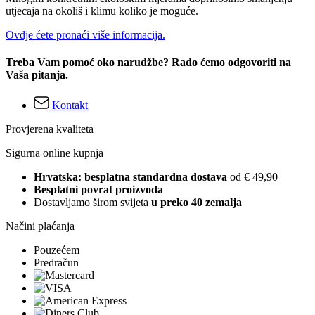
utjecaja na okoliš i klimu koliko je moguće.
Ovdje ćete pronaći više informacija.
Treba Vam pomoć oko narudžbe? Rado ćemo odgovoriti na
Vaša pitanja.
Kontakt
Provjerena kvaliteta
Sigurna online kupnja
Hrvatska: besplatna standardna dostava
od € 49,90
Besplatni povrat proizvoda
Dostavljamo širom svijeta
u preko 40 zemalja
Načini plaćanja
Pouzećem
Predračun