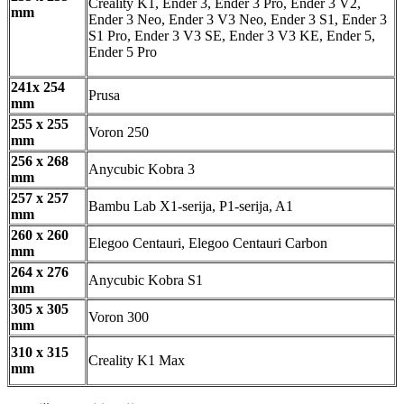
Creality K1, Ender 3, Ender 3 Pro, Ender 3 V2,
mm
Ender 3 Neo, Ender 3 V3 Neo, Ender 3 S1, Ender 3
S1 Pro, Ender 3 V3 SE, Ender 3 V3 KE, Ender 5,
Ender 5 Pro
241x 254
Prusa
mm
255 x 255
Voron 250
mm
256 x 268
Anycubic Kobra 3
mm
257 x 257
Bambu Lab X1-serija, P1-serija, A1
mm
260 x 260
Elegoo Centauri, Elegoo Centauri Carbon
mm
264 x 276
Anycubic Kobra S1
mm
305 x 305
Voron 300
mm
310 x 315
Creality K1 Max
mm