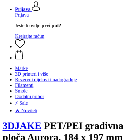
Prijava
Prijava
Jeste li ovdje
prvi put?
Kreirajte račun
Marke
3D printeri i više
Rezervni dijelovi i nadogradnje
Filamenti
Smole
Dodatni pribor
⚡ Sale
🔥 Noviteti
3DJAKE
PET/PEI gradivna
ploča Aurora, 184 x 197 mm