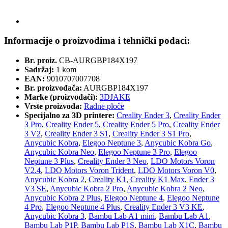
Informacije o proizvodima i tehnički podaci:
Br. proiz.
CB-AURGBP184X197
Sadržaj:
1 kom
EAN:
9010707007708
Br. proizvođača:
AURGBP184X197
Marke (proizvođači):
3DJAKE
Vrste proizvoda:
Radne ploče
Specijalno za 3D printere:
Creality Ender 3
,
Creality Ender
3 Pro
,
Creality Ender 5
,
Creality Ender 5 Pro
,
Creality Ender
3 V2
,
Creality Ender 3 S1
,
Creality Ender 3 S1 Pro
,
Anycubic Kobra
,
Elegoo Neptune 3
,
Anycubic Kobra Go
,
Anycubic Kobra Neo
,
Elegoo Neptune 3 Pro
,
Elegoo
Neptune 3 Plus
,
Creality Ender 3 Neo
,
LDO Motors Voron
V2.4
,
LDO Motors Voron Trident
,
LDO Motors Voron V0
,
Anycubic Kobra 2
,
Creality K1
,
Creality K1 Max
,
Ender 3
V3 SE
,
Anycubic Kobra 2 Pro
,
Anycubic Kobra 2 Neo
,
Anycubic Kobra 2 Plus
,
Elegoo Neptune 4
,
Elegoo Neptune
4 Pro
,
Elegoo Neptune 4 Plus
,
Creality Ender 3 V3 KE
,
Anycubic Kobra 3
,
Bambu Lab A1 mini
,
Bambu Lab A1
,
Bambu Lab P1P
,
Bambu Lab P1S
,
Bambu Lab X1C
,
Bambu