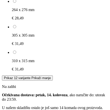
264 x 276 mm
€ 28,49
305 x 305 mm
€ 31,49
310 x 315 mm
€ 31,49
Prikaz 12 varijante
Prikaži manje
Na zalihi
Očekivana dostava: petak, 14. kolovoza
, ako naručite do:
utorak
do 23:59
.
U našem skladištu ostalo je još samo 14 komada ovog proizvoda.