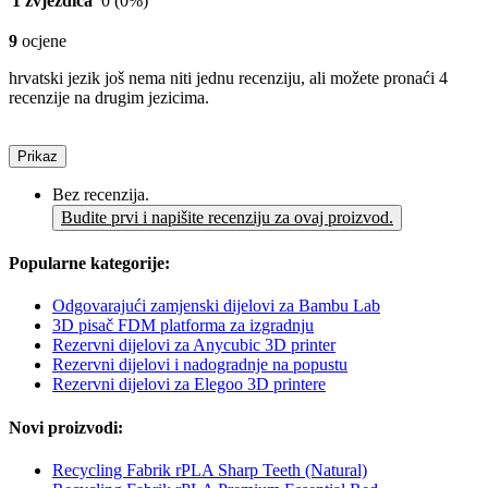
1 zvjezdica
0
(0%)
9
ocjene
hrvatski jezik još nema niti jednu recenziju, ali možete pronaći 4
recenzije na drugim jezicima.
Prikaz
Bez recenzija.
Budite prvi i napišite recenziju za ovaj proizvod.
Popularne kategorije:
Odgovarajući zamjenski dijelovi za Bambu Lab
3D pisač FDM platforma za izgradnju
Rezervni dijelovi za Anycubic 3D printer
Rezervni dijelovi i nadogradnje na popustu
Rezervni dijelovi za Elegoo 3D printere
Novi proizvodi:
Recycling Fabrik rPLA Sharp Teeth (Natural)