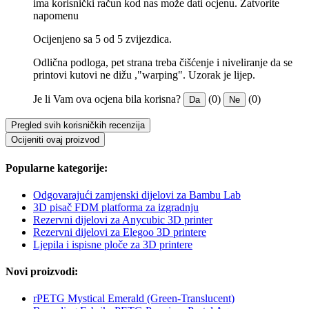
ima korisnički račun kod nas može dati ocjenu.
Zatvorite
napomenu
Ocijenjeno sa 5 od 5 zvijezdica.
Odlična podloga, pet strana treba čišćenje i niveliranje da se
printovi kutovi ne dižu ,"warping". Uzorak je lijep.
Je li Vam ova ocjena bila korisna?
(0)
(0)
Da
Ne
Pregled svih korisničkih recenzija
Ocijeniti ovaj proizvod
Popularne kategorije:
Odgovarajući zamjenski dijelovi za Bambu Lab
3D pisač FDM platforma za izgradnju
Rezervni dijelovi za Anycubic 3D printer
Rezervni dijelovi za Elegoo 3D printere
Ljepila i ispisne ploče za 3D printere
Novi proizvodi:
rPETG Mystical Emerald (Green-Translucent)