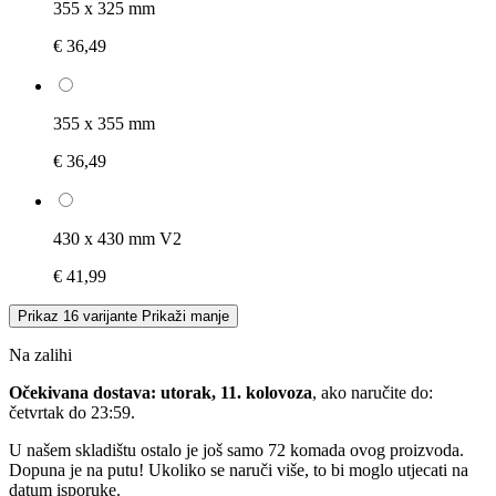
355 x 325 mm
€ 36,49
355 x 355 mm
€ 36,49
430 x 430 mm V2
€ 41,99
Prikaz 16 varijante
Prikaži manje
Na zalihi
Očekivana dostava: utorak, 11. kolovoza
, ako naručite do:
četvrtak do 23:59
.
U našem skladištu ostalo je još samo 72 komada ovog proizvoda.
Dopuna je na putu! Ukoliko se naruči više, to bi moglo utjecati na
datum isporuke.