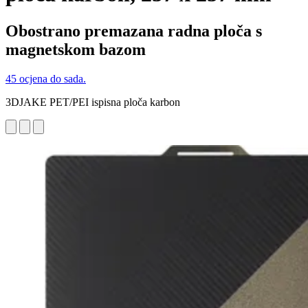
Obostrano premazana radna ploča s
magnetskom bazom
45 ocjena do sada.
3DJAKE PET/PEI ispisna ploča karbon