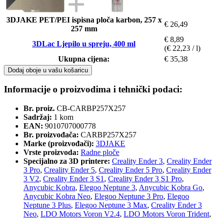
3DJAKE PET/PEI ispisna ploča karbon, 257 x
€ 26,49
257 mm
€ 8,89
3DLac Ljepilo u spreju, 400 ml
(€ 22,23 / l)
Ukupna cijena:
€ 35,38
Dodaj oboje u vašu košaricu
Informacije o proizvodima i tehnički podaci:
Br. proiz.
CB-CARBP257X257
Sadržaj:
1 kom
EAN:
9010707000778
Br. proizvođača:
CARBP257X257
Marke (proizvođači):
3DJAKE
Vrste proizvoda:
Radne ploče
Specijalno za 3D printere:
Creality Ender 3
,
Creality Ender
3 Pro
,
Creality Ender 5
,
Creality Ender 5 Pro
,
Creality Ender
3 V2
,
Creality Ender 3 S1
,
Creality Ender 3 S1 Pro
,
Anycubic Kobra
,
Elegoo Neptune 3
,
Anycubic Kobra Go
,
Anycubic Kobra Neo
,
Elegoo Neptune 3 Pro
,
Elegoo
Neptune 3 Plus
,
Elegoo Neptune 3 Max
,
Creality Ender 3
Neo
,
LDO Motors Voron V2.4
,
LDO Motors Voron Trident
,