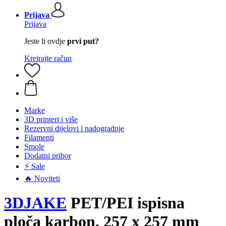
Prijava
Prijava
Jeste li ovdje
prvi put?
Kreirajte račun
Marke
3D printeri i više
Rezervni dijelovi i nadogradnje
Filamenti
Smole
Dodatni pribor
⚡ Sale
🔥 Noviteti
3DJAKE
PET/PEI ispisna
ploča karbon, 257 x 257 mm