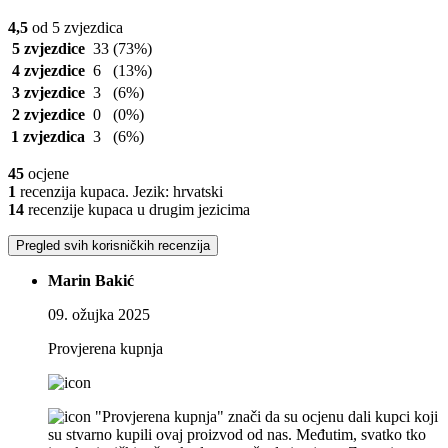
4,5
od 5 zvjezdica
5 zvjezdice
33
(73%)
4 zvjezdice
6
(13%)
3 zvjezdice
3
(6%)
2 zvjezdice
0
(0%)
1 zvjezdica
3
(6%)
45
ocjene
1
recenzija kupaca. Jezik: hrvatski
14
recenzije kupaca u drugim jezicima
Pregled svih korisničkih recenzija
Marin Bakić
09. ožujka 2025
Provjerena kupnja
"Provjerena kupnja" znači da su ocjenu dali kupci koji
su stvarno kupili ovaj proizvod od nas. Međutim, svatko tko