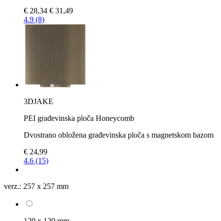
€ 28,34
€ 31,49
4.9 (8)
3DJAKE
PEI građevinska ploča Honeycomb
Dvostrano obložena građevinska ploča s magnetskom bazom
€ 24,99
4.6 (15)
verz.:
257 x 257 mm
120 x 120 mm