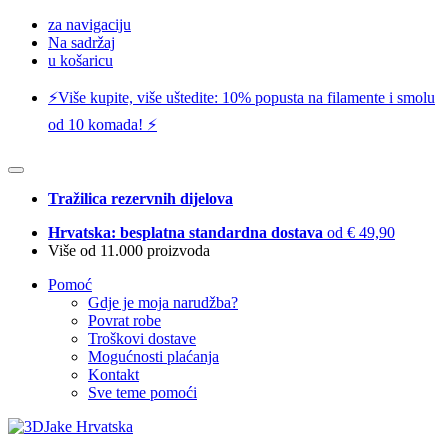
za navigaciju
Na sadržaj
u košaricu
⚡️Više kupite, više uštedite: 10% popusta na filamente i smolu
od 10 komada! ⚡️
Tražilica rezervnih dijelova
Hrvatska: besplatna standardna dostava
od € 49,90
Više od 11.000 proizvoda
Pomoć
Gdje je moja narudžba?
Povrat robe
Troškovi dostave
Mogućnosti plaćanja
Kontakt
Sve teme pomoći