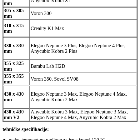
Anycubic Kobra S1
mm
305 x 305
Voron 300
mm
310 x 315
Creality K1 Max
mm
330 x 330
Elegoo Neptune 3 Plus, Elegoo Neptune 4 Plus,
mm
Anycubic Kobra 2 Plus
355 x 325
Bambu Lab H2D
mm
355 x 355
Voron 350, Sovol SV08
mm
430 x 430
Elegoo Neptune 3 Max, Elegoo Neptune 4 Max,
mm
Anycubic Kobra 2 Max
430 x 430
Anycubic Kobra 3 Max, Elegoo Neptune 3 Max,
mm V2
Elegoo Neptune 4 Max, Anycubic Kobra 2 Max
tehničke specifikacije:
► maks. temperatura podloge za ispis iznosi 120 °C.