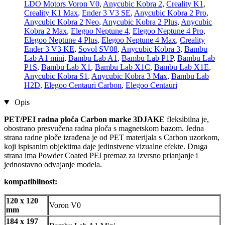
LDO Motors Voron V0
,
Anycubic Kobra 2
,
Creality K1
,
Creality K1 Max
,
Ender 3 V3 SE
,
Anycubic Kobra 2 Pro
,
Anycubic Kobra 2 Neo
,
Anycubic Kobra 2 Plus
,
Anycubic
Kobra 2 Max
,
Elegoo Neptune 4
,
Elegoo Neptune 4 Pro
,
Elegoo Neptune 4 Plus
,
Elegoo Neptune 4 Max
,
Creality
Ender 3 V3 KE
,
Sovol SV08
,
Anycubic Kobra 3
,
Bambu
Lab A1 mini
,
Bambu Lab A1
,
Bambu Lab P1P
,
Bambu Lab
P1S
,
Bambu Lab X1
,
Bambu Lab X1C
,
Bambu Lab X1E
,
Anycubic Kobra S1
,
Anycubic Kobra 3 Max
,
Bambu Lab
H2D
,
Elegoo Centauri Carbon
,
Elegoo Centauri
Opis
PET/PEI radna ploča Carbon marke 3DJAKE
fleksibilna je,
obostrano presvučena radna ploča s magnetskom bazom. Jedna
strana radne ploče izrađena je od PET materijala s Carbon uzorkom,
koji ispisanim objektima daje jedinstvene vizualne efekte. Druga
strana ima Powder Coated PEI premaz za izvrsno prianjanje i
jednostavno odvajanje modela.
kompatibilnost:
120 x 120
Voron V0
mm
184 x 197