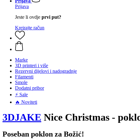
Prijava
Prijava
Jeste li ovdje
prvi put?
Kreirajte račun
Marke
3D printeri i više
Rezervni dijelovi i nadogradnje
Filamenti
Smole
Dodatni pribor
⚡ Sale
🔥 Noviteti
3DJAKE
Nice Christmas - poklo
Poseban poklon za Božić!