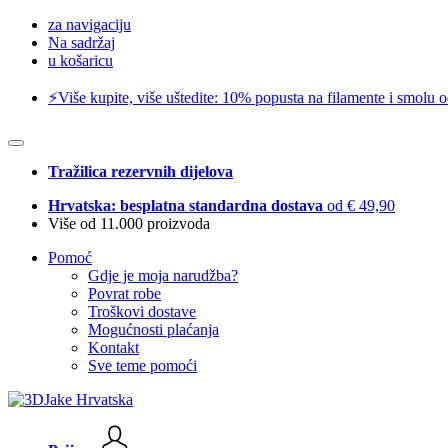
za navigaciju
Na sadržaj
u košaricu
⚡️Više kupite, više uštedite: 10% popusta na filamente i smolu 
Tražilica rezervnih dijelova
Hrvatska: besplatna standardna dostava
od € 49,90
Više od 11.000 proizvoda
Pomoć
Gdje je moja narudžba?
Povrat robe
Troškovi dostave
Mogućnosti plaćanja
Kontakt
Sve teme pomoći