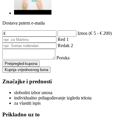
Dostava putem e-maila
Iznos (€ 5 - € 200)
Red 1
Redak 2
Poruka
Pretpregled-kupona
Kupnja vrijednosnog bona
Značajke i prednosti
slobodni izbor unosa
individualno prilagođavanje izgleda teksta
za vlastiti ispis
Prikladno uz to