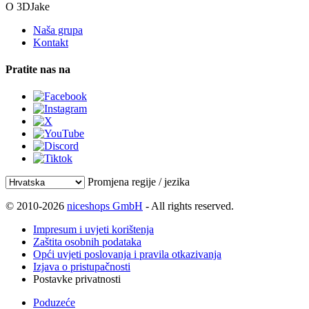
O 3DJake
Naša grupa
Kontakt
Pratite nas na
Promjena regije / jezika
© 2010-2026
niceshops GmbH
- All rights reserved.
Impresum i uvjeti korištenja
Zaštita osobnih podataka
Opći uvjeti poslovanja i pravila otkazivanja
Izjava o pristupačnosti
Postavke privatnosti
Poduzeće