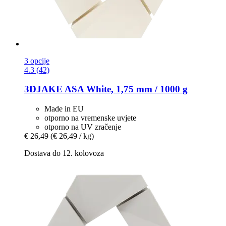
3 opcije
4.3 (42)
3DJAKE
ASA White, 1,75 mm / 1000 g
Made in EU
otporno na vremenske uvjete
otporno na UV zračenje
€ 26,49
(€ 26,49 / kg)
Dostava do 12. kolovoza