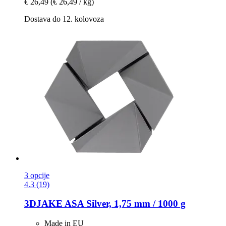
€ 26,49
(€ 26,49 / kg)
Dostava do 12. kolovoza
3 opcije
4.3 (19)
3DJAKE
ASA Silver, 1,75 mm / 1000 g
Made in EU