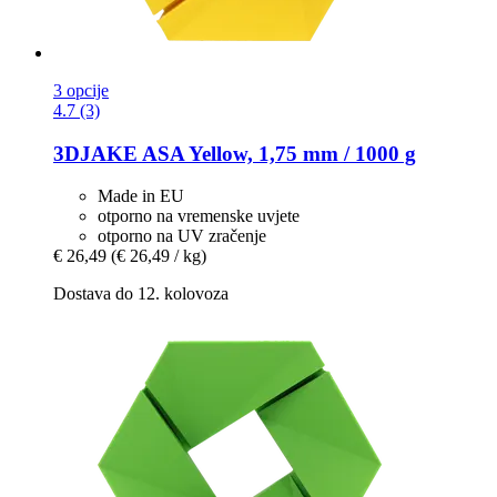
3 opcije
4.7 (3)
3DJAKE
ASA Yellow, 1,75 mm / 1000 g
Made in EU
otporno na vremenske uvjete
otporno na UV zračenje
€ 26,49
(€ 26,49 / kg)
Dostava do 12. kolovoza