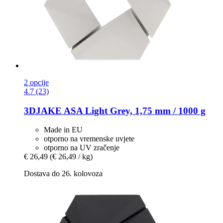
2 opcije
4.7 (23)
3DJAKE
ASA Light Grey, 1,75 mm / 1000 g
Made in EU
otporno na vremenske uvjete
otporno na UV zračenje
€ 26,49
(€ 26,49 / kg)
Dostava do 26. kolovoza