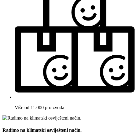
Više od 11.000 proizvoda
Radimo na klimatski osviješteni način.