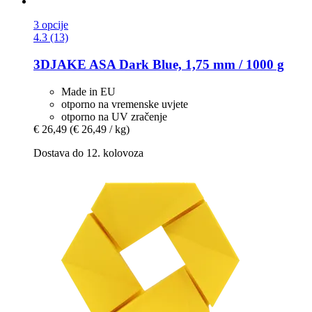
3 opcije
4.3 (13)
3DJAKE
ASA Dark Blue, 1,75 mm / 1000 g
Made in EU
otporno na vremenske uvjete
otporno na UV zračenje
€ 26,49
(€ 26,49 / kg)
Dostava do 12. kolovoza