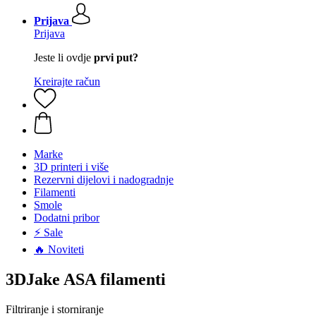
Prijava
Prijava
Jeste li ovdje
prvi put?
Kreirajte račun
Marke
3D printeri i više
Rezervni dijelovi i nadogradnje
Filamenti
Smole
Dodatni pribor
⚡ Sale
🔥 Noviteti
3DJake ASA filamenti
Filtriranje i storniranje