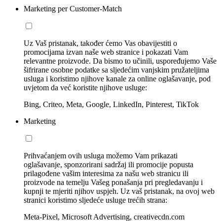
Marketing per Customer-Match
Uz Vaš pristanak, također ćemo Vas obavijestiti o
promocijama izvan naše web stranice i pokazati Vam
relevantne proizvode. Da bismo to učinili, uspoređujemo Vaše
šifrirane osobne podatke sa sljedećim vanjskim pružateljima
usluga i koristimo njihove kanale za online oglašavanje, pod
uvjetom da već koristite njihove usluge:
Bing, Criteo, Meta, Google, LinkedIn, Pinterest, TikTok
Marketing
Prihvaćanjem ovih usluga možemo Vam prikazati
oglašavanje, sponzorirani sadržaj ili promocije popusta
prilagođene vašim interesima za našu web stranicu ili
proizvode na temelju Vašeg ponašanja pri pregledavanju i
kupnji te mjeriti njihov uspjeh. Uz vaš pristanak, na ovoj web
stranici koristimo sljedeće usluge trećih strana:
Meta-Pixel, Microsoft Advertising, creativecdn.com