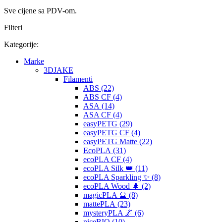
Sve cijene sa PDV-om.
Filteri
Kategorije:
Marke
3DJAKE
Filamenti
ABS (22)
ABS CF (4)
ASA (14)
ASA CF (4)
easyPETG (29)
easyPETG CF (4)
easyPETG Matte (22)
EcoPLA (31)
ecoPLA CF (4)
ecoPLA Silk 👑 (11)
ecoPLA Sparkling ✨ (8)
ecoPLA Wood 🌲 (2)
magicPLA 🔮 (8)
mattePLA (23)
mysteryPLA 🌌 (6)
niceBIO (10)