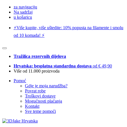
za navigaciju
Na sadržaj
u košaricu
⚡️Više kupite, više uštedite: 10% popusta na filamente i smolu
od 10 komada! ⚡️
Tražilica rezervnih dijelova
Hrvatska: besplatna standardna dostava
od € 49,90
Više od 11.000 proizvoda
Pomoć
Gdje je moja narudžba?
Povrat robe
Troškovi dostave
Mogućnosti plaćanja
Kontakt
Sve teme pomoći