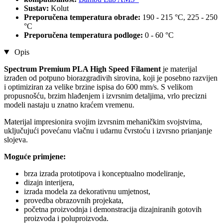
Sustav:
Kolut
Preporučena temperatura obrade:
190 - 215 °C, 225 - 250
°C
Preporučena temperatura podloge:
0 - 60 °C
Opis
Spectrum Premium PLA High Speed ​​​​Filament
je materijal
izrađen od potpuno biorazgradivih sirovina, koji je posebno razvijen
i optimiziran za velike brzine ispisa do 600 mm/s. S velikom
propusnošću, brzim hlađenjem i izvrsnim detaljima, vrlo precizni
modeli nastaju u znatno kraćem vremenu.
Materijal impresionira svojim izvrsnim mehaničkim svojstvima,
uključujući povećanu vlačnu i udarnu čvrstoću i izvrsno prianjanje
slojeva.
Moguće primjene:
brza izrada prototipova i konceptualno modeliranje,
dizajn interijera,
izrada modela za dekorativnu umjetnost,
provedba obrazovnih projekata,
početna proizvodnja i demonstracija dizajniranih gotovih
proizvoda i poluproizvoda.