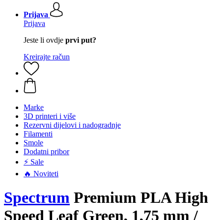
Prijava
Prijava
Jeste li ovdje
prvi put?
Kreirajte račun
Marke
3D printeri i više
Rezervni dijelovi i nadogradnje
Filamenti
Smole
Dodatni pribor
⚡ Sale
🔥 Noviteti
Spectrum
Premium PLA High
Speed Leaf Green, 1,75 mm /