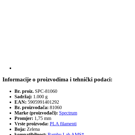
Informacije o proizvodima i tehnički podaci:
Br. proiz.
SPC-81060
Sadržaj:
1.000 g
EAN:
5905991401292
Br. proizvođača:
81060
Marke (proizvođači):
Spectrum
Promjer:
1,75 mm
Vrste proizvoda:
PLA filamenti
Boja:
Zelena
kompatibilnost:
Bambu Lab AMS*