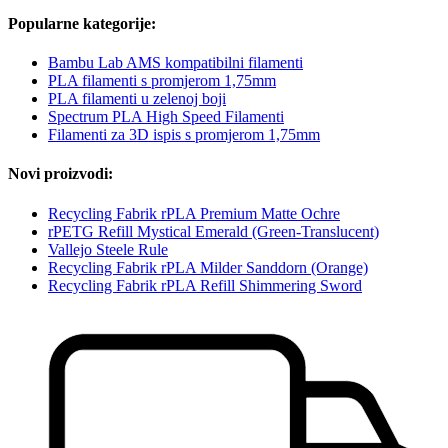
Popularne kategorije:
Bambu Lab AMS kompatibilni filamenti
PLA filamenti s promjerom 1,75mm
PLA filamenti u zelenoj boji
Spectrum PLA High Speed Filamenti
Filamenti za 3D ispis s promjerom 1,75mm
Novi proizvodi:
Recycling Fabrik rPLA Premium Matte Ochre
rPETG Refill Mystical Emerald (Green-Translucent)
Vallejo Steele Rule
Recycling Fabrik rPLA Milder Sanddorn (Orange)
Recycling Fabrik rPLA Refill Shimmering Sword