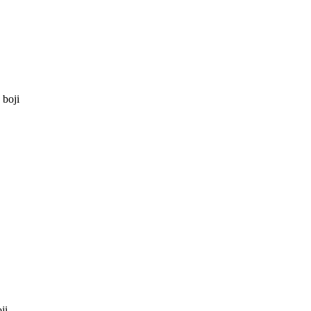
 boji
ji