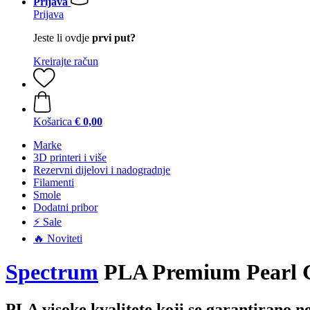
Prijava
Prijava
Jeste li ovdje
prvi put?
Kreirajte račun
Košarica
€ 0,00
Marke
3D printeri i više
Rezervni dijelovi i nadogradnje
Filamenti
Smole
Dodatni pribor
⚡ Sale
🔥 Noviteti
Spectrum
PLA Premium Pearl Go
PLA visoke kvalitete koji se garantirano ne