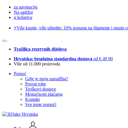
za navigaciju
Na sadržaj
u košaricu
⚡️Više kupite, više uštedite: 10% popusta na filamente i smolu 
Tražilica rezervnih dijelova
Hrvatska: besplatna standardna dostava
od € 49,90
Više od 11.000 proizvoda
Pomoć
Gdje je moja narudžba?
Povrat robe
Troškovi dostave
Mogućnosti plaćanja
Kontakt
Sve teme pomoći