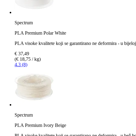
Spectrum
PLA Premium Polar White
PLA visoke kvalitete koji se garantirano ne deformira - u bijeloj
€ 37,49
(€ 18,75 / kg)
4.3 (8)
Spectrum
PLA Premium Ivory Beige
PLA visoke kvalitete koji se garantirano ne deformira - u bež bo