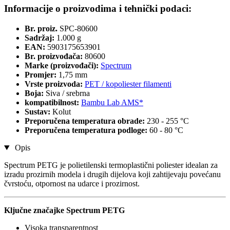
Informacije o proizvodima i tehnički podaci:
Br. proiz.
SPC-80600
Sadržaj:
1.000 g
EAN:
5903175653901
Br. proizvođača:
80600
Marke (proizvođači):
Spectrum
Promjer:
1,75 mm
Vrste proizvoda:
PET / kopoliester filamenti
Boja:
Siva / srebrna
kompatibilnost:
Bambu Lab AMS*
Sustav:
Kolut
Preporučena temperatura obrade:
230 - 255 °C
Preporučena temperatura podloge:
60 - 80 °C
Opis
Spectrum PETG je polietilenski termoplastični poliester idealan za
izradu prozirnih modela i drugih dijelova koji zahtijevaju povećanu
čvrstoću, otpornost na udarce i prozirnost.
Ključne značajke Spectrum PETG
Visoka transparentnost