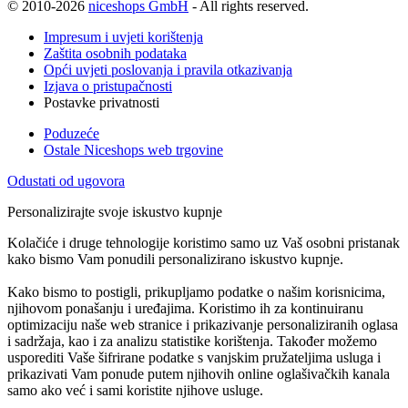
© 2010-2026
niceshops GmbH
- All rights reserved.
Impresum i uvjeti korištenja
Zaštita osobnih podataka
Opći uvjeti poslovanja i pravila otkazivanja
Izjava o pristupačnosti
Postavke privatnosti
Poduzeće
Ostale Niceshops web trgovine
Odustati od ugovora
Personalizirajte svoje iskustvo kupnje
Kolačiće i druge tehnologije koristimo samo uz Vaš osobni pristanak
kako bismo Vam ponudili personalizirano iskustvo kupnje.
Kako bismo to postigli, prikupljamo podatke o našim korisnicima,
njihovom ponašanju i uređajima. Koristimo ih za kontinuiranu
optimizaciju naše web stranice i prikazivanje personaliziranih oglasa
i sadržaja, kao i za analizu statistike korištenja. Također možemo
usporediti Vaše šifrirane podatke s vanjskim pružateljima usluga i
prikazivati Vam ponude putem njihovih online oglašivačkih kanala
samo ako već i sami koristite njihove usluge.