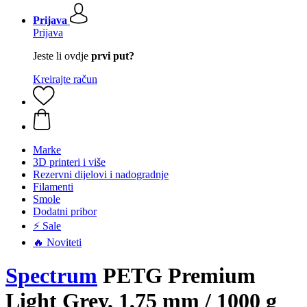
Prijava
Prijava
Jeste li ovdje
prvi put?
Kreirajte račun
Marke
3D printeri i više
Rezervni dijelovi i nadogradnje
Filamenti
Smole
Dodatni pribor
⚡ Sale
🔥 Noviteti
Spectrum
PETG Premium
Light Grey, 1,75 mm / 1000 g