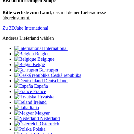
Bist du im richtigen Shop?
Bitte wechsle zum Land
, das mit deiner Lieferadresse
übereinstimmt.
Zu 3DJake International
Anderes Lieferland wählen
International
Belgien
Belgique
België
България
Česká republika
Deutschland
España
France
Hrvatska
Ireland
Italia
Magyar
Nederland
Österreich
Polska