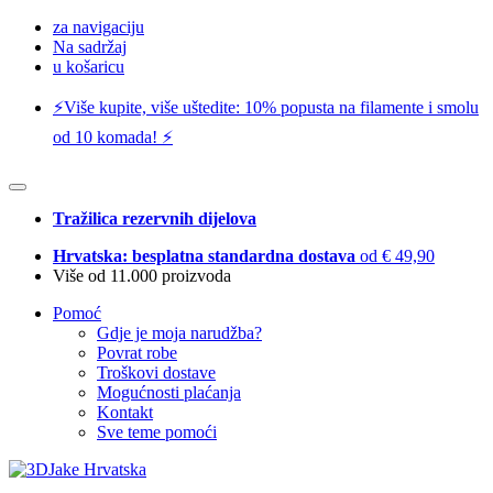
za navigaciju
Na sadržaj
u košaricu
⚡️Više kupite, više uštedite: 10% popusta na filamente i smolu
od 10 komada! ⚡️
Tražilica rezervnih dijelova
Hrvatska: besplatna standardna dostava
od € 49,90
Više od 11.000 proizvoda
Pomoć
Gdje je moja narudžba?
Povrat robe
Troškovi dostave
Mogućnosti plaćanja
Kontakt
Sve teme pomoći