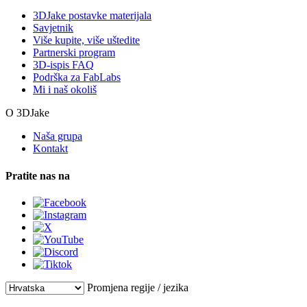
3DJake postavke materijala
Savjetnik
Više kupite, više uštedite
Partnerski program
3D-ispis FAQ
Podrška za FabLabs
Mi i naš okoliš
O 3DJake
Naša grupa
Kontakt
Pratite nas na
Promjena regije / jezika