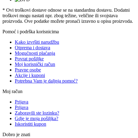
* Ovi troškovi dostave odnose se na standardnu ​​dostavu. Dodatni
troškovi mogu nastati npr. zbog težine, veličine ili svojstava
proizvoda. Ove podatke možete pronaći izravno u opisu proizvoda.
Pomoć i podrška korisnicima
Kako izvršiti narudžbu
Otprema i dostava
Mogućnosti plaćanja
Povrat pošiljke
Moj korisnički račun
Pravne osobe
Akcije i kuponi
Potrebna Vam je daljnja pomoć?
Moj račun
Prijava
Prijava
Zaboravili ste lozinku?
Gdje je moja pošiljka?
Iskoristiti kupon
Dobro je znati