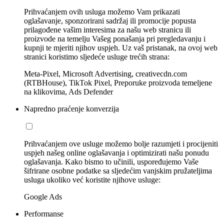
Prihvaćanjem ovih usluga možemo Vam prikazati
oglašavanje, sponzorirani sadržaj ili promocije popusta
prilagođene vašim interesima za našu web stranicu ili
proizvode na temelju Vašeg ponašanja pri pregledavanju i
kupnji te mjeriti njihov uspjeh. Uz vaš pristanak, na ovoj web
stranici koristimo sljedeće usluge trećih strana:
Meta-Pixel, Microsoft Advertising, creativecdn.com
(RTBHouse), TikTok Pixel, Preporuke proizvoda temeljene
na klikovima, Ads Defender
Napredno praćenje konverzija
Prihvaćanjem ove usluge možemo bolje razumjeti i procijeniti
uspjeh našeg online oglašavanja i optimizirati našu ponudu
oglašavanja. Kako bismo to učinili, uspoređujemo Vaše
šifrirane osobne podatke sa sljedećim vanjskim pružateljima
usluga ukoliko već koristite njihove usluge:
Google Ads
Performanse