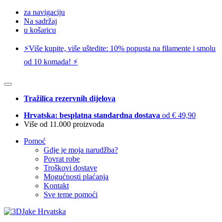
za navigaciju
Na sadržaj
u košaricu
⚡️Više kupite, više uštedite: 10% popusta na filamente i smolu
od 10 komada! ⚡️
Tražilica rezervnih dijelova
Hrvatska: besplatna standardna dostava
od € 49,90
Više od 11.000 proizvoda
Pomoć
Gdje je moja narudžba?
Povrat robe
Troškovi dostave
Mogućnosti plaćanja
Kontakt
Sve teme pomoći