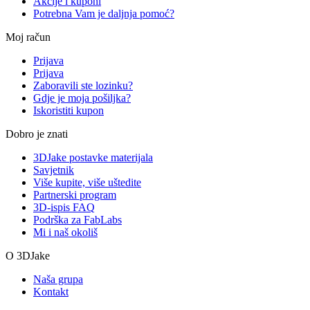
Akcije i kuponi
Potrebna Vam je daljnja pomoć?
Moj račun
Prijava
Prijava
Zaboravili ste lozinku?
Gdje je moja pošiljka?
Iskoristiti kupon
Dobro je znati
3DJake postavke materijala
Savjetnik
Više kupite, više uštedite
Partnerski program
3D-ispis FAQ
Podrška za FabLabs
Mi i naš okoliš
O 3DJake
Naša grupa
Kontakt