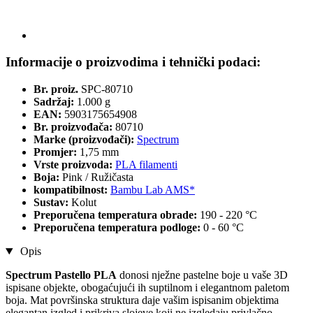
Informacije o proizvodima i tehnički podaci:
Br. proiz.
SPC-80710
Sadržaj:
1.000 g
EAN:
5903175654908
Br. proizvođača:
80710
Marke (proizvođači):
Spectrum
Promjer:
1,75 mm
Vrste proizvoda:
PLA filamenti
Boja:
Pink / Ružičasta
kompatibilnost:
Bambu Lab AMS*
Sustav:
Kolut
Preporučena temperatura obrade:
190 - 220 °C
Preporučena temperatura podloge:
0 - 60 °C
Opis
Spectrum Pastello PLA
donosi nježne pastelne boje u vaše 3D
ispisane objekte, obogaćujući ih suptilnom i elegantnom paletom
boja. Mat površinska struktura daje vašim ispisanim objektima
elegantan izgled i prikriva slojeve koji ne izgledaju privlačno.