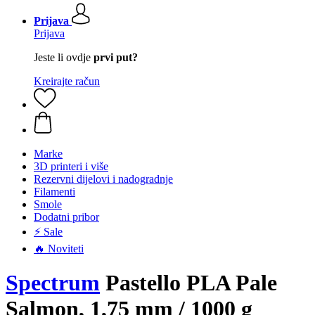
Prijava
Prijava
Jeste li ovdje
prvi put?
Kreirajte račun
Marke
3D printeri i više
Rezervni dijelovi i nadogradnje
Filamenti
Smole
Dodatni pribor
⚡ Sale
🔥 Noviteti
Spectrum
Pastello PLA Pale
Salmon, 1,75 mm / 1000 g