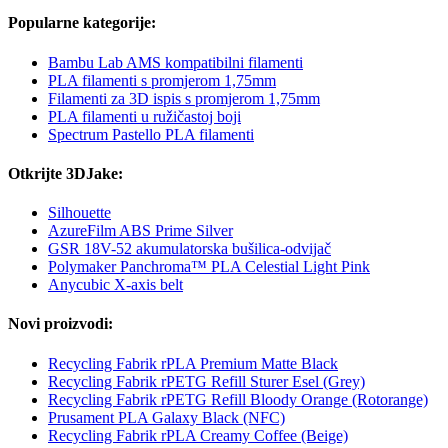
Popularne kategorije:
Bambu Lab AMS kompatibilni filamenti
PLA filamenti s promjerom 1,75mm
Filamenti za 3D ispis s promjerom 1,75mm
PLA filamenti u ružičastoj boji
Spectrum Pastello PLA filamenti
Otkrijte 3DJake:
Silhouette
AzureFilm ABS Prime Silver
GSR 18V-52 akumulatorska bušilica-odvijač
Polymaker Panchroma™ PLA Celestial Light Pink
Anycubic X-axis belt
Novi proizvodi:
Recycling Fabrik rPLA Premium Matte Black
Recycling Fabrik rPETG Refill Sturer Esel (Grey)
Recycling Fabrik rPETG Refill Bloody Orange (Rotorange)
Prusament PLA Galaxy Black (NFC)
Recycling Fabrik rPLA Creamy Coffee (Beige)