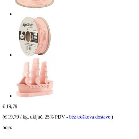
€ 19,79
(
€ 19,79 / kg
, uključ. 25% PDV
-
bez troškova dostave
)
boja: