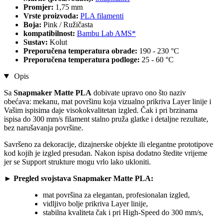
Promjer:
1,75 mm
Vrste proizvoda:
PLA filamenti
Boja:
Pink / Ružičasta
kompatibilnost:
Bambu Lab AMS*
Sustav:
Kolut
Preporučena temperatura obrade:
190 - 230 °C
Preporučena temperatura podloge:
25 - 60 °C
Opis
Sa
Snapmaker Matte PLA
dobivate upravo ono što naziv
obećava: mekanu, mat površinu koja vizualno prikriva Layer linije i
Vašim ispisima daje visokokvalitetan izgled. Čak i pri brzinama
ispisa do 300 mm/s filament stalno pruža glatke i detaljne rezultate,
bez narušavanja površine.
Savršeno za dekoracije, dizajnerske objekte ili elegantne prototipove
kod kojih je izgled presudan. Nakon ispisa dodatno štedite vrijeme
jer se Support strukture mogu vrlo lako ukloniti.
►
Pregled svojstava Snapmaker Matte PLA:
mat površina za elegantan, profesionalan izgled,
vidljivo bolje prikriva Layer linije,
stabilna kvaliteta čak i pri High-Speed do 300 mm/s,