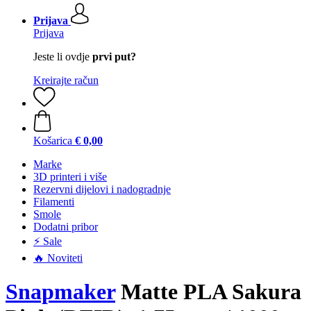
Prijava
Prijava
Jeste li ovdje
prvi put?
Kreirajte račun
Košarica
€ 0,00
Marke
3D printeri i više
Rezervni dijelovi i nadogradnje
Filamenti
Smole
Dodatni pribor
⚡ Sale
🔥 Noviteti
Snapmaker
Matte PLA Sakura