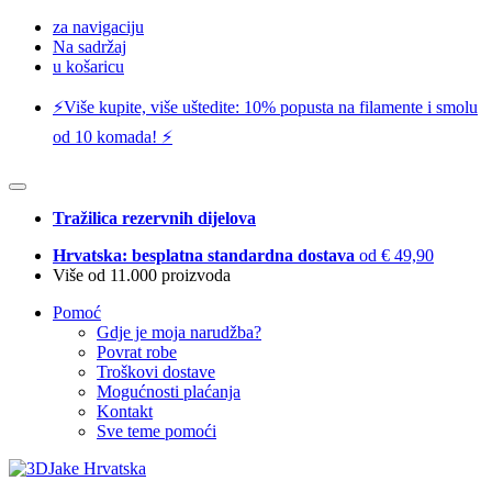
za navigaciju
Na sadržaj
u košaricu
⚡️Više kupite, više uštedite: 10% popusta na filamente i smolu
od 10 komada! ⚡️
Tražilica rezervnih dijelova
Hrvatska: besplatna standardna dostava
od € 49,90
Više od 11.000 proizvoda
Pomoć
Gdje je moja narudžba?
Povrat robe
Troškovi dostave
Mogućnosti plaćanja
Kontakt
Sve teme pomoći