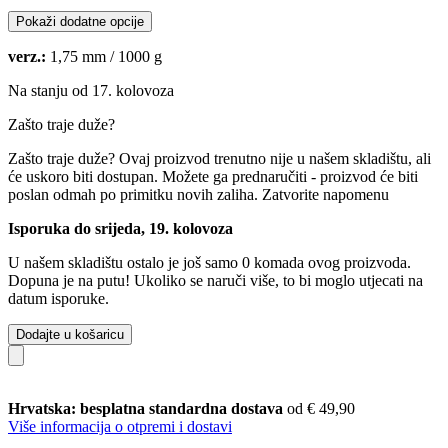
Pokaži dodatne opcije
verz.:
1,75 mm / 1000 g
Na stanju od 17. kolovoza
Zašto traje duže?
Zašto traje duže?
Ovaj proizvod trenutno nije u našem skladištu, ali
će uskoro biti dostupan. Možete ga prednaručiti - proizvod će biti
poslan odmah po primitku novih zaliha.
Zatvorite napomenu
Isporuka do srijeda, 19. kolovoza
U našem skladištu ostalo je još samo 0 komada ovog proizvoda.
Dopuna je na putu! Ukoliko se naruči više, to bi moglo utjecati na
datum isporuke.
Dodajte u košaricu
Hrvatska: besplatna standardna dostava
od € 49,90
Više informacija o otpremi i dostavi