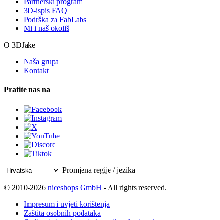
Partnerski program
3D-ispis FAQ
Podrška za FabLabs
Mi i naš okoliš
O 3DJake
Naša grupa
Kontakt
Pratite nas na
Promjena regije / jezika
© 2010-2026
niceshops GmbH
- All rights reserved.
Impresum i uvjeti korištenja
Zaštita osobnih podataka