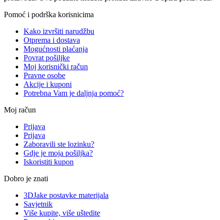
Pomoć i podrška korisnicima
Kako izvršiti narudžbu
Otprema i dostava
Mogućnosti plaćanja
Povrat pošiljke
Moj korisnički račun
Pravne osobe
Akcije i kuponi
Potrebna Vam je daljnja pomoć?
Moj račun
Prijava
Prijava
Zaboravili ste lozinku?
Gdje je moja pošiljka?
Iskoristiti kupon
Dobro je znati
3DJake postavke materijala
Savjetnik
Više kupite, više uštedite