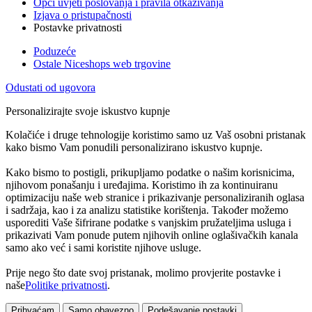
Opći uvjeti poslovanja i pravila otkazivanja
Izjava o pristupačnosti
Postavke privatnosti
Poduzeće
Ostale Niceshops web trgovine
Odustati od ugovora
Personalizirajte svoje iskustvo kupnje
Kolačiće i druge tehnologije koristimo samo uz Vaš osobni pristanak
kako bismo Vam ponudili personalizirano iskustvo kupnje.
Kako bismo to postigli, prikupljamo podatke o našim korisnicima,
njihovom ponašanju i uređajima. Koristimo ih za kontinuiranu
optimizaciju naše web stranice i prikazivanje personaliziranih oglasa
i sadržaja, kao i za analizu statistike korištenja. Također možemo
usporediti Vaše šifrirane podatke s vanjskim pružateljima usluga i
prikazivati Vam ponude putem njihovih online oglašivačkih kanala
samo ako već i sami koristite njihove usluge.
Prije nego što date svoj pristanak, molimo provjerite postavke i
naše
Politike privatnosti
.
Prihvaćam
Samo obavezno
Podešavanje postavki