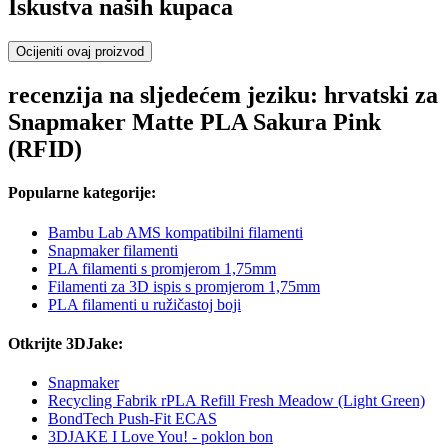
Iskustva naših kupaca
Ocijeniti ovaj proizvod
recenzija na sljedećem jeziku: hrvatski za
Snapmaker Matte PLA Sakura Pink
(RFID)
Popularne kategorije:
Bambu Lab AMS kompatibilni filamenti
Snapmaker filamenti
PLA filamenti s promjerom 1,75mm
Filamenti za 3D ispis s promjerom 1,75mm
PLA filamenti u ružičastoj boji
Otkrijte 3DJake:
Snapmaker
Recycling Fabrik rPLA Refill Fresh Meadow (Light Green)
BondTech Push-Fit ECAS
3DJAKE I Love You! - poklon bon