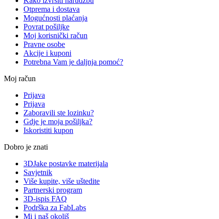
Kako izvršiti narudžbu
Otprema i dostava
Mogućnosti plaćanja
Povrat pošiljke
Moj korisnički račun
Pravne osobe
Akcije i kuponi
Potrebna Vam je daljnja pomoć?
Moj račun
Prijava
Prijava
Zaboravili ste lozinku?
Gdje je moja pošiljka?
Iskoristiti kupon
Dobro je znati
3DJake postavke materijala
Savjetnik
Više kupite, više uštedite
Partnerski program
3D-ispis FAQ
Podrška za FabLabs
Mi i naš okoliš