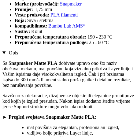
Marke (proizvođači):
Snapmaker
Promjer:
1,75 mm
Vrste proizvoda:
PLA filamenti
Boja:
Siva / srebrna
kompatibilnost:
Bambu Lab AMS*
Sustav:
Kolut
Preporučena temperatura obrade:
190 - 230 °C
Preporučena temperatura podloge:
25 - 60 °C
Opis
Sa
Snapmaker Matte PLA
dobivate upravo ono što naziv
obećava: mekanu, mat površinu koja vizualno prikriva Layer linije i
Vašim ispisima daje visokokvalitetan izgled. Čak i pri brzinama
ispisa do 300 mm/s filament stalno pruža glatke i detaljne rezultate,
bez narušavanja površine.
Savršeno za dekoracije, dizajnerske objekte ili elegantne prototipove
kod kojih je izgled presudan. Nakon ispisa dodatno štedite vrijeme
jer se Support strukture mogu vrlo lako ukloniti.
►
Pregled svojstava Snapmaker Matte PLA:
mat površina za elegantan, profesionalan izgled,
vidljivo bolje prikriva Layer linije,