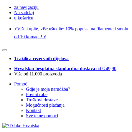
za navigaciju
Na sadržaj
u košaricu
⚡️Više kupite, više uštedite: 10% popusta na filamente i smolu
od 10 komada! ⚡️
Tražilica rezervnih dijelova
Hrvatska: besplatna standardna dostava
od € 49,90
Više od 11.000 proizvoda
Pomoć
Gdje je moja narudžba?
Povrat robe
Troškovi dostave
Mogućnosti plaćanja
Kontakt
Sve teme pomoći