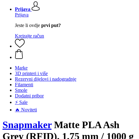
Prijava
Prijava
Jeste li ovdje
prvi put?
Kreirajte račun
Marke
3D printeri i više
Rezervni dijelovi i nadogradnje
Filamenti
Smole
Dodatni pribor
⚡ Sale
🔥 Noviteti
Snapmaker
Matte PLA Ash
Grey (RFID), 1,75 mm / 1000 g