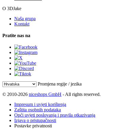
O 3DJake
Naša grupa
Kontakt
Pratite nas na
Promjena regije / jezika
© 2010-2026
niceshops GmbH
- All rights reserved.
Impresum i uvjeti korištenja
Zaštita osobnih podataka
Opći uvjeti poslovanja i pravila otkazivanja
Izjava o pristupačnosti
Postavke privatnosti