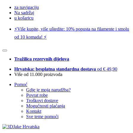
za navigaciju
Na sadržaj
u košaricu
⚡️Više kupite, više uštedite: 10% popusta na filamente i smolu
od 10 komada! ⚡️
Tražilica rezervnih dijelova
Hrvatska: besplatna standardna dostava
od € 49,90
Više od 11.000 proizvoda
Pomoć
Gdje je moja narudžba?
Povrat robe
Troškovi dostave
Mogućnosti plaćanja
Kontakt
Sve teme pomoći