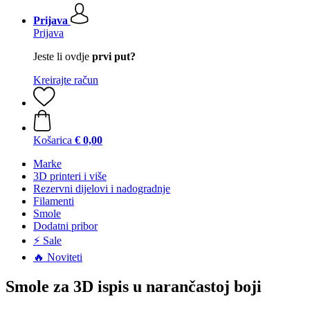
Prijava
Prijava
Jeste li ovdje
prvi put?
Kreirajte račun
Košarica
€ 0,00
Marke
3D printeri i više
Rezervni dijelovi i nadogradnje
Filamenti
Smole
Dodatni pribor
⚡ Sale
🔥 Noviteti
Smole za 3D ispis u narančastoj boji