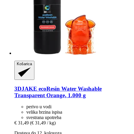
Košarica
3DJAKE
ecoResin Water Washable
Transparent Orange, 1.000 g
perivo u vodi
velika brzina ispisa
svestrana upotreba
€ 31,49
(€ 31,49 / kg)
Dostava do 12. kolovoza