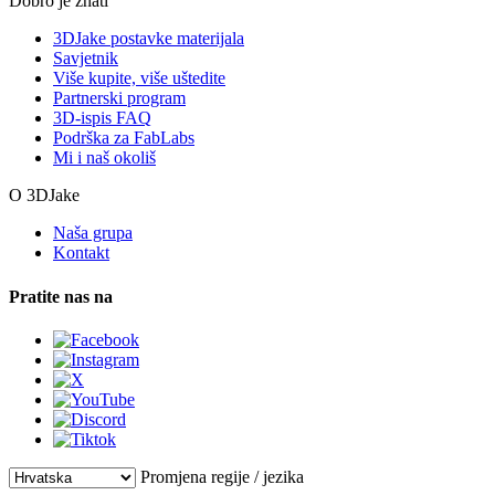
Dobro je znati
3DJake postavke materijala
Savjetnik
Više kupite, više uštedite
Partnerski program
3D-ispis FAQ
Podrška za FabLabs
Mi i naš okoliš
O 3DJake
Naša grupa
Kontakt
Pratite nas na
Promjena regije / jezika