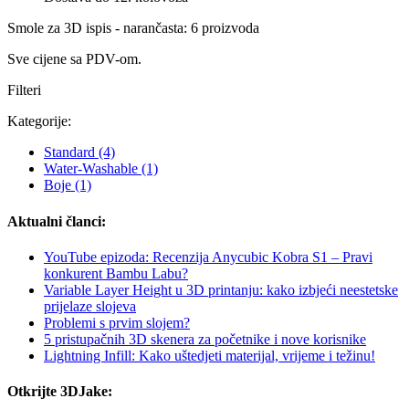
Smole za 3D ispis - narančasta: 6 proizvoda
Sve cijene sa PDV-om.
Filteri
Kategorije:
Standard
(4)
Water-Washable
(1)
Boje
(1)
Aktualni članci:
YouTube epizoda: Recenzija Anycubic Kobra S1 – Pravi
konkurent Bambu Labu?
Variable Layer Height u 3D printanju: kako izbjeći neestetske
prijelaze slojeva
Problemi s prvim slojem?
5 pristupačnih 3D skenera za početnike i nove korisnike
Lightning Infill: Kako uštedjeti materijal, vrijeme i težinu!
Otkrijte 3DJake: