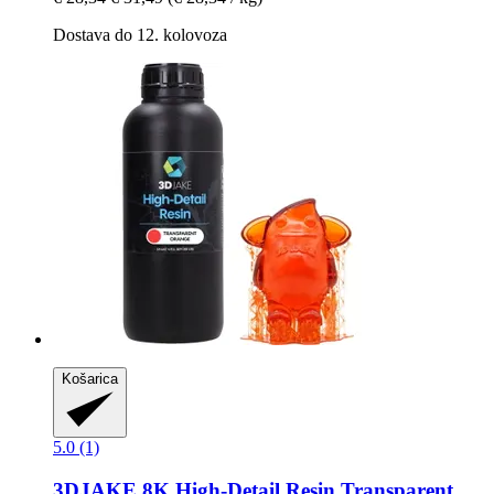
Dostava do 12. kolovoza
Košarica
5.0 (1)
3DJAKE
8K High-​Detail Resin Transparent