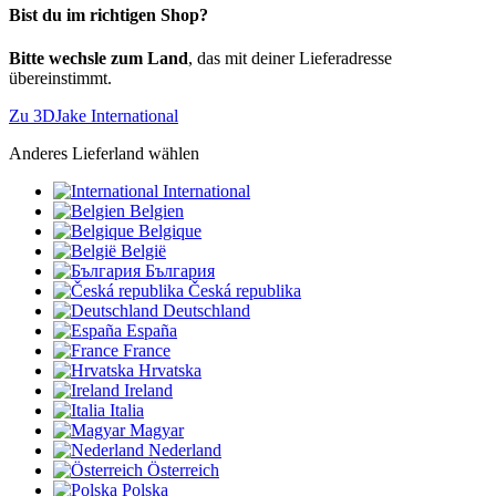
Bist du im richtigen Shop?
Bitte wechsle zum Land
, das mit deiner Lieferadresse
übereinstimmt.
Zu 3DJake International
Anderes Lieferland wählen
International
Belgien
Belgique
België
България
Česká republika
Deutschland
España
France
Hrvatska
Ireland
Italia
Magyar
Nederland
Österreich
Polska