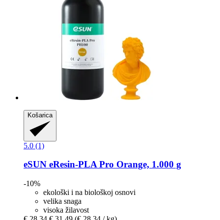
Košarica
5.0 (1)
eSUN
eResin-​PLA Pro Orange, 1.000 g
-10%
ekološki i na biološkoj osnovi
velika snaga
visoka žilavost
€ 28,34
€ 31,49
(€ 28,34 / kg)