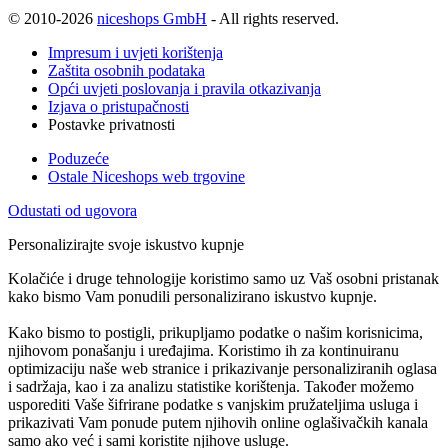
© 2010-2026
niceshops GmbH
- All rights reserved.
Impresum i uvjeti korištenja
Zaštita osobnih podataka
Opći uvjeti poslovanja i pravila otkazivanja
Izjava o pristupačnosti
Postavke privatnosti
Poduzeće
Ostale Niceshops web trgovine
Odustati od ugovora
Personalizirajte svoje iskustvo kupnje
Kolačiće i druge tehnologije koristimo samo uz Vaš osobni pristanak
kako bismo Vam ponudili personalizirano iskustvo kupnje.
Kako bismo to postigli, prikupljamo podatke o našim korisnicima,
njihovom ponašanju i uređajima. Koristimo ih za kontinuiranu
optimizaciju naše web stranice i prikazivanje personaliziranih oglasa
i sadržaja, kao i za analizu statistike korištenja. Također možemo
usporediti Vaše šifrirane podatke s vanjskim pružateljima usluga i
prikazivati Vam ponude putem njihovih online oglašivačkih kanala
samo ako već i sami koristite njihove usluge.