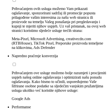
Prihvaćanjem ovih usluga možemo Vam prikazati
oglašavanje, sponzorirani sadržaj ili promocije popusta
prilagođene vašim interesima za našu web stranicu ili
proizvode na temelju Vašeg ponašanja pri pregledavanju i
kupnji te mjeriti njihov uspjeh. Uz vaš pristanak, na ovoj web
stranici koristimo sljedeće usluge trećih strana:
Meta-Pixel, Microsoft Advertising, creativecdn.com
(RTBHouse), TikTok Pixel, Preporuke proizvoda temeljene
na klikovima, Ads Defender
Napredno praćenje konverzija
Prihvaćanjem ove usluge možemo bolje razumjeti i procijeniti
uspjeh našeg online oglašavanja i optimizirati našu ponudu
oglašavanja. Kako bismo to učinili, uspoređujemo Vaše
šifrirane osobne podatke sa sljedećim vanjskim pružateljima
usluga ukoliko već koristite njihove usluge:
Google Ads
Performanse