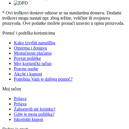
* Ovi troškovi dostave odnose se na standardnu ​​dostavu. Dodatni
troškovi mogu nastati npr. zbog težine, veličine ili svojstava
proizvoda. Ove podatke možete pronaći izravno u opisu proizvoda.
Pomoć i podrška korisnicima
Kako izvršiti narudžbu
Otprema i dostava
Mogućnosti plaćanja
Povrat pošiljke
Moj korisnički račun
Pravne osobe
Akcije i kuponi
Potrebna Vam je daljnja pomoć?
Moj račun
Prijava
Prijava
Zaboravili ste lozinku?
Gdje je moja pošiljka?
Iskoristiti kupon