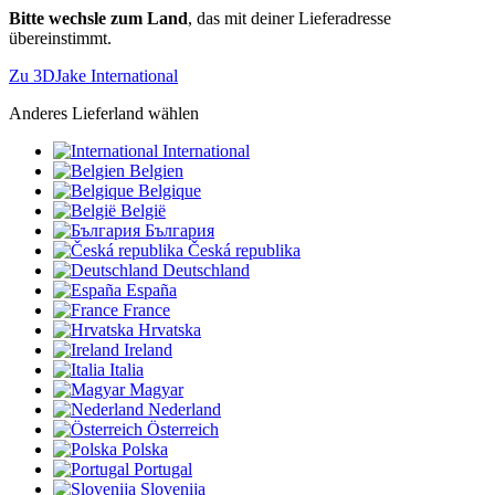
Bitte wechsle zum Land
, das mit deiner Lieferadresse
übereinstimmt.
Zu 3DJake International
Anderes Lieferland wählen
International
Belgien
Belgique
België
България
Česká republika
Deutschland
España
France
Hrvatska
Ireland
Italia
Magyar
Nederland
Österreich
Polska
Portugal
Slovenija