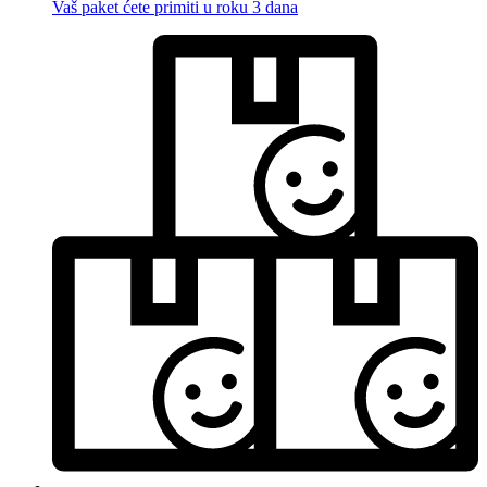
Vaš paket ćete primiti u roku 3 dana