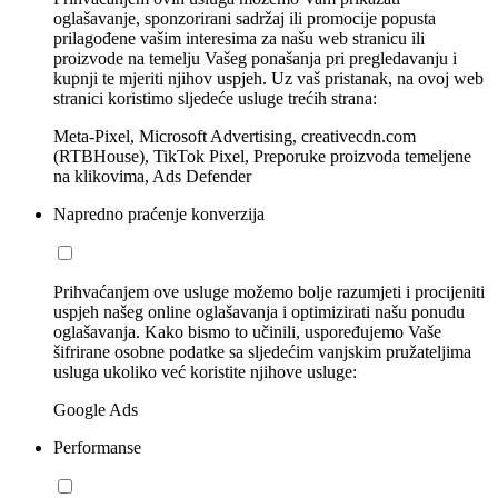
oglašavanje, sponzorirani sadržaj ili promocije popusta
prilagođene vašim interesima za našu web stranicu ili
proizvode na temelju Vašeg ponašanja pri pregledavanju i
kupnji te mjeriti njihov uspjeh. Uz vaš pristanak, na ovoj web
stranici koristimo sljedeće usluge trećih strana:
Meta-Pixel, Microsoft Advertising, creativecdn.com
(RTBHouse), TikTok Pixel, Preporuke proizvoda temeljene
na klikovima, Ads Defender
Napredno praćenje konverzija
Prihvaćanjem ove usluge možemo bolje razumjeti i procijeniti
uspjeh našeg online oglašavanja i optimizirati našu ponudu
oglašavanja. Kako bismo to učinili, uspoređujemo Vaše
šifrirane osobne podatke sa sljedećim vanjskim pružateljima
usluga ukoliko već koristite njihove usluge:
Google Ads
Performanse