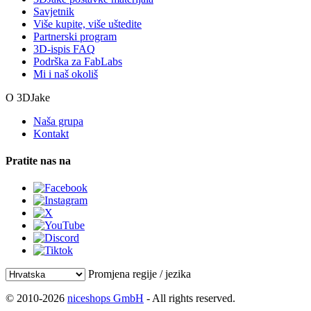
Savjetnik
Više kupite, više uštedite
Partnerski program
3D-ispis FAQ
Podrška za FabLabs
Mi i naš okoliš
O 3DJake
Naša grupa
Kontakt
Pratite nas na
Promjena regije / jezika
© 2010-2026
niceshops GmbH
- All rights reserved.