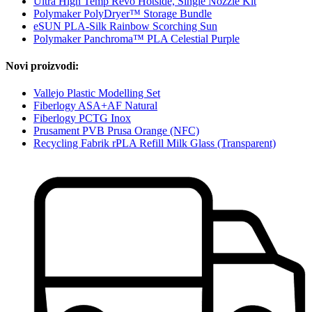
Ultra High Temp Revo Hotside, Single Nozzle Kit
Polymaker PolyDryer™ Storage Bundle
eSUN PLA-Silk Rainbow Scorching Sun
Polymaker Panchroma™ PLA Celestial Purple
Novi proizvodi:
Vallejo Plastic Modelling Set
Fiberlogy ASA+AF Natural
Fiberlogy PCTG Inox
Prusament PVB Prusa Orange (NFC)
Recycling Fabrik rPLA Refill Milk Glass (Transparent)