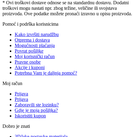
* Ovi troškovi dostave odnose se na standardnu ​​dostavu. Dodatni
troškovi mogu nastati npr. zbog težine, veličine ili svojstava
proizvoda. Ove podatke možete pronaći izravno u opisu proizvoda.
Pomoć i podrška korisnicima
Kako izvršiti narudžbu
Otprema i dostava
Mogućnosti plaćanja
Povrat pošiljke
Moj korisnički račun
Pravne osobe
Akcije i kuponi
Potrebna Vam je daljnja pomoć?
Moj račun
Prijava
Prijava
Zaboravili ste lozinku?
Gdje je moja pošiljka?
Iskoristiti kupon
Dobro je znati
3DJake postavke materijala