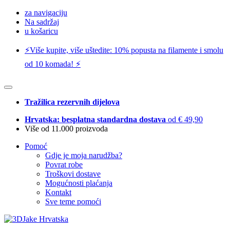
za navigaciju
Na sadržaj
u košaricu
⚡️Više kupite, više uštedite: 10% popusta na filamente i smolu
od 10 komada! ⚡️
Tražilica rezervnih dijelova
Hrvatska: besplatna standardna dostava
od € 49,90
Više od 11.000 proizvoda
Pomoć
Gdje je moja narudžba?
Povrat robe
Troškovi dostave
Mogućnosti plaćanja
Kontakt
Sve teme pomoći