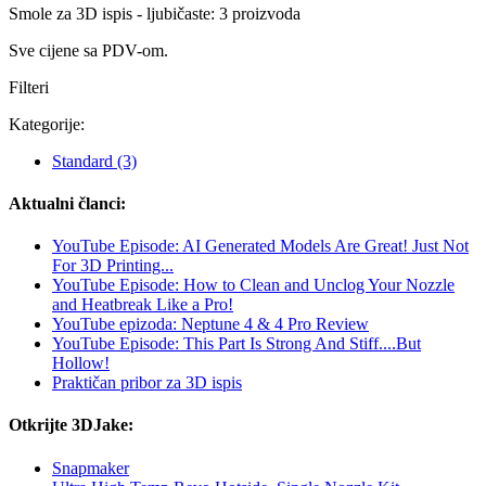
Smole za 3D ispis - ljubičaste: 3 proizvoda
Sve cijene sa PDV-om.
Filteri
Kategorije:
Standard
(3)
Aktualni članci:
YouTube Episode: AI Generated Models Are Great! Just Not
For 3D Printing...
YouTube Episode: How to Clean and Unclog Your Nozzle
and Heatbreak Like a Pro!
YouTube epizoda: Neptune 4 & 4 Pro Review
YouTube Episode: This Part Is Strong And Stiff....But
Hollow!
Praktičan pribor za 3D ispis
Otkrijte 3DJake:
Snapmaker