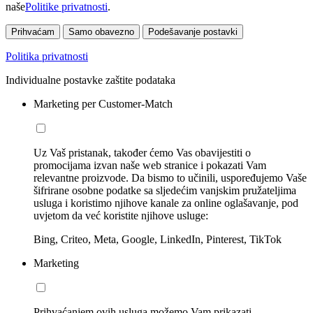
naše
Politike privatnosti
.
Prihvaćam
Samo obavezno
Podešavanje postavki
Politika privatnosti
Individualne postavke zaštite podataka
Marketing per Customer-Match
Uz Vaš pristanak, također ćemo Vas obavijestiti o
promocijama izvan naše web stranice i pokazati Vam
relevantne proizvode. Da bismo to učinili, uspoređujemo Vaše
šifrirane osobne podatke sa sljedećim vanjskim pružateljima
usluga i koristimo njihove kanale za online oglašavanje, pod
uvjetom da već koristite njihove usluge:
Bing, Criteo, Meta, Google, LinkedIn, Pinterest, TikTok
Marketing
Prihvaćanjem ovih usluga možemo Vam prikazati