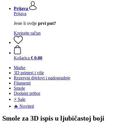
Prijava
Prijava
Jeste li ovdje
prvi put?
Kreirajte račun
Košarica
€ 0,00
Marke
3D printeri i više
Rezervni dijelovi i nadogradnje
Filamenti
Smole
Dodatni pribor
⚡ Sale
🔥 Noviteti
Smole za 3D ispis u ljubičastoj boji