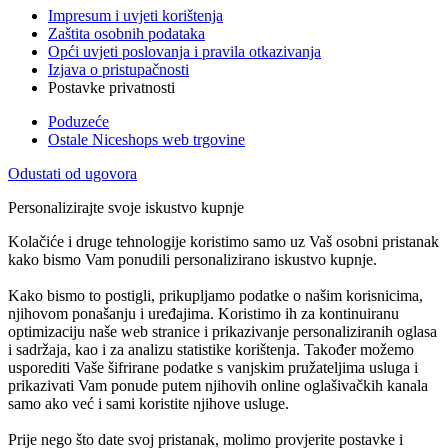
Impresum i uvjeti korištenja
Zaštita osobnih podataka
Opći uvjeti poslovanja i pravila otkazivanja
Izjava o pristupačnosti
Postavke privatnosti
Poduzeće
Ostale Niceshops web trgovine
Odustati od ugovora
Personalizirajte svoje iskustvo kupnje
Kolačiće i druge tehnologije koristimo samo uz Vaš osobni pristanak
kako bismo Vam ponudili personalizirano iskustvo kupnje.
Kako bismo to postigli, prikupljamo podatke o našim korisnicima,
njihovom ponašanju i uređajima. Koristimo ih za kontinuiranu
optimizaciju naše web stranice i prikazivanje personaliziranih oglasa
i sadržaja, kao i za analizu statistike korištenja. Također možemo
usporediti Vaše šifrirane podatke s vanjskim pružateljima usluga i
prikazivati Vam ponude putem njihovih online oglašivačkih kanala
samo ako već i sami koristite njihove usluge.
Prije nego što date svoj pristanak, molimo provjerite postavke i