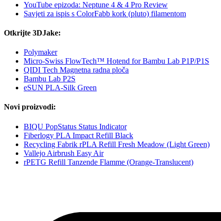
YouTube epizoda: Neptune 4 & 4 Pro Review
Savjeti za ispis s ColorFabb kork (pluto) filamentom
Otkrijte 3DJake:
Polymaker
Micro-Swiss FlowTech™ Hotend for Bambu Lab P1P/P1S
QIDI Tech Magnetna radna ploča
Bambu Lab P2S
eSUN PLA-Silk Green
Novi proizvodi:
BIQU PopStatus Status Indicator
Fiberlogy PLA Impact Refill Black
Recycling Fabrik rPLA Refill Fresh Meadow (Light Green)
Vallejo Airbrush Easy Air
rPETG Refill Tanzende Flamme (Orange-Translucent)