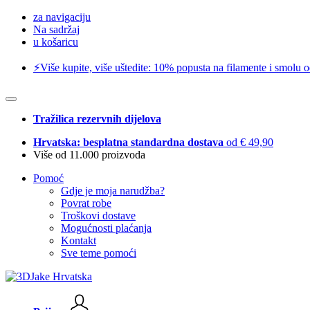
za navigaciju
Na sadržaj
u košaricu
⚡️Više kupite, više uštedite: 10% popusta na filamente i smolu 
Tražilica rezervnih dijelova
Hrvatska: besplatna standardna dostava
od € 49,90
Više od 11.000 proizvoda
Pomoć
Gdje je moja narudžba?
Povrat robe
Troškovi dostave
Mogućnosti plaćanja
Kontakt
Sve teme pomoći