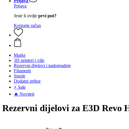
Prijava
Prijava
Jeste li ovdje
prvi put?
Kreirajte račun
Marke
3D printeri i više
Rezervni dijelovi i nadogradnje
Filamenti
Smole
Dodatni pribor
⚡ Sale
🔥 Noviteti
Rezervni dijelovi za E3D Revo 