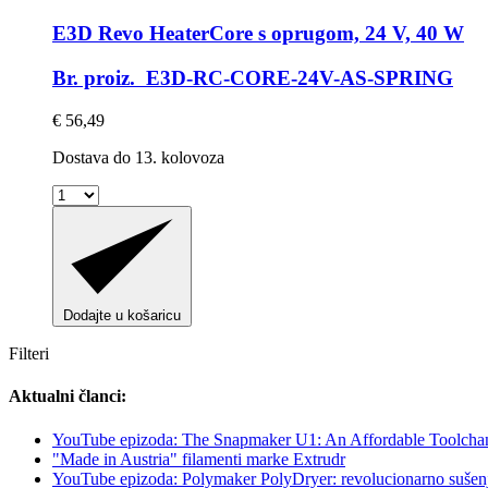
E3D
Revo HeaterCore s oprugom, 24 V, 40 W
Br. proiz. E3D-RC-CORE-24V-AS-SPRING
€ 56,49
Dostava do 13. kolovoza
Dodajte u košaricu
Filteri
Aktualni članci:
YouTube epizoda: The Snapmaker U1: An Affordable Toolcha
"Made in Austria" filamenti marke Extrudr
YouTube epizoda: Polymaker PolyDryer: revolucionarno sušenje 