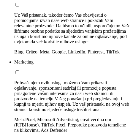
Uz Vaš pristanak, također ćemo Vas obavijestiti o
promocijama izvan naše web stranice i pokazati Vam
relevantne proizvode. Da bismo to učinili, uspoređujemo Vaše
šifrirane osobne podatke sa sljedećim vanjskim pružateljima
usluga i koristimo njihove kanale za online oglašavanje, pod
uvjetom da već koristite njihove usluge:
Bing, Criteo, Meta, Google, LinkedIn, Pinterest, TikTok
Marketing
Prihvaćanjem ovih usluga možemo Vam prikazati
oglašavanje, sponzorirani sadržaj ili promocije popusta
prilagođene vašim interesima za našu web stranicu ili
proizvode na temelju Vašeg ponašanja pri pregledavanju i
kupnji te mjeriti njihov uspjeh. Uz vaš pristanak, na ovoj web
stranici koristimo sljedeće usluge trećih strana:
Meta-Pixel, Microsoft Advertising, creativecdn.com
(RTBHouse), TikTok Pixel, Preporuke proizvoda temeljene
na klikovima, Ads Defender