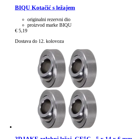
BIQU
Kotačić s ležajem
originalni rezervni dio
proizvod marke BIQU
€ 5,19
Dostava do 12. kolovoza
3DJAKE
zglobni ležaj, GE5C -​ 5 x 14 x 6 mm