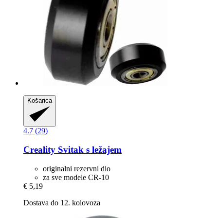
Košarica
4.7 (29)
Creality
Svitak s ležajem
originalni rezervni dio
za sve modele CR-10
€ 5,19
Dostava do 12. kolovoza