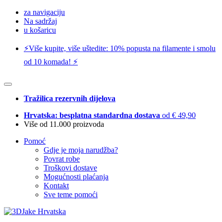
za navigaciju
Na sadržaj
u košaricu
⚡️Više kupite, više uštedite: 10% popusta na filamente i smolu
od 10 komada! ⚡️
Tražilica rezervnih dijelova
Hrvatska: besplatna standardna dostava
od € 49,90
Više od 11.000 proizvoda
Pomoć
Gdje je moja narudžba?
Povrat robe
Troškovi dostave
Mogućnosti plaćanja
Kontakt
Sve teme pomoći