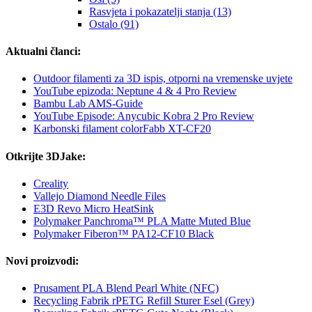
Rasvjeta i pokazatelji stanja (13)
Ostalo (91)
Aktualni članci:
Outdoor filamenti za 3D ispis, otporni na vremenske uvjete
YouTube epizoda: Neptune 4 & 4 Pro Review
Bambu Lab AMS-Guide
YouTube Episode: Anycubic Kobra 2 Pro Review
Karbonski filament colorFabb XT-CF20
Otkrijte 3DJake:
Creality
Vallejo Diamond Needle Files
E3D Revo Micro HeatSink
Polymaker Panchroma™ PLA Matte Muted Blue
Polymaker Fiberon™ PA12-CF10 Black
Novi proizvodi:
Prusament PLA Blend Pearl White (NFC)
Recycling Fabrik rPETG Refill Sturer Esel (Grey)