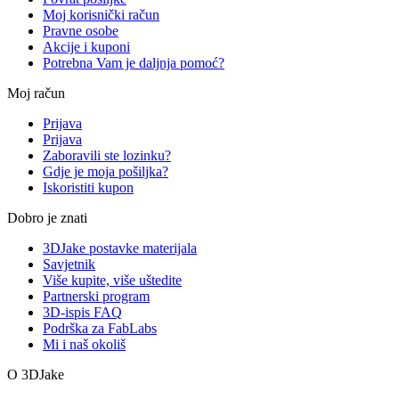
Moj korisnički račun
Pravne osobe
Akcije i kuponi
Potrebna Vam je daljnja pomoć?
Moj račun
Prijava
Prijava
Zaboravili ste lozinku?
Gdje je moja pošiljka?
Iskoristiti kupon
Dobro je znati
3DJake postavke materijala
Savjetnik
Više kupite, više uštedite
Partnerski program
3D-ispis FAQ
Podrška za FabLabs
Mi i naš okoliš
O 3DJake