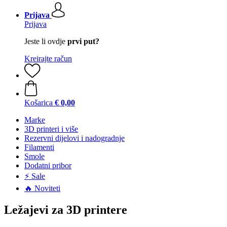
Prijava
Prijava
Jeste li ovdje
prvi put?
Kreirajte račun
Košarica
€ 0,00
Marke
3D printeri i više
Rezervni dijelovi i nadogradnje
Filamenti
Smole
Dodatni pribor
⚡ Sale
🔥 Noviteti
Ležajevi za 3D printere