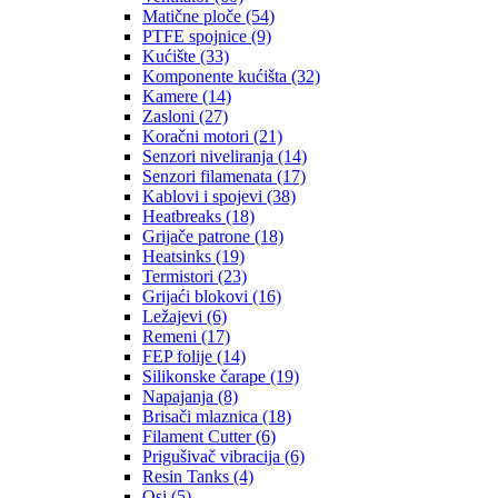
Matične ploče (54)
PTFE spojnice (9)
Kućište (33)
Komponente kućišta (32)
Kamere (14)
Zasloni (27)
Koračni motori (21)
Senzori niveliranja (14)
Senzori filamenata (17)
Kablovi i spojevi (38)
Heatbreaks (18)
Grijače patrone (18)
Heatsinks (19)
Termistori (23)
Grijaći blokovi (16)
Ležajevi (6)
Remeni (17)
FEP folije (14)
Silikonske čarape (19)
Napajanja (8)
Brisači mlaznica (18)
Filament Cutter (6)
Prigušivač vibracija (6)
Resin Tanks (4)
Osi (5)