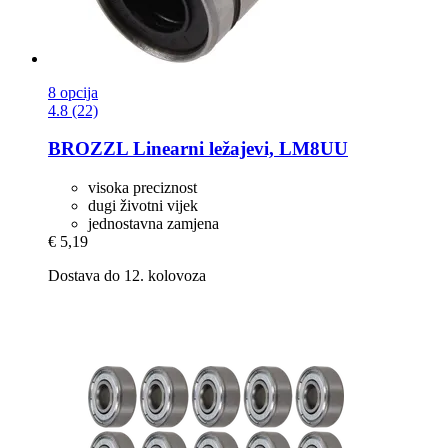
8 opcija
4.8 (22)
BROZZL
Linearni ležajevi, LM8UU
visoka preciznost
dugi životni vijek
jednostavna zamjena
€ 5,19
Dostava do 12. kolovoza