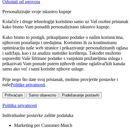
Odustati od ugovora
Personalizirajte svoje iskustvo kupnje
Kolačiće i druge tehnologije koristimo samo uz Vaš osobni pristanak
kako bismo Vam ponudili personalizirano iskustvo kupnje.
Kako bismo to postigli, prikupljamo podatke o našim korisnicima,
njihovom ponašanju i uređajima. Koristimo ih za kontinuiranu
optimizaciju naše web stranice i prikazivanje personaliziranih oglasa
i sadržaja, kao i za analizu statistike korištenja. Također možemo
usporediti Vaše šifrirane podatke s vanjskim pružateljima usluga i
prikazivati Vam ponude putem njihovih online oglašivačkih kanala
samo ako već i sami koristite njihove usluge.
Prije nego što date svoj pristanak, molimo provjerite postavke i
naše
Politike privatnosti
.
Prihvaćam
Samo obavezno
Podešavanje postavki
Politika privatnosti
Individualne postavke zaštite podataka
Marketing per Customer-Match