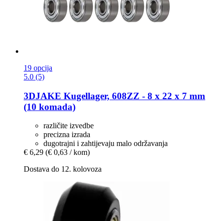
19 opcija
5.0 (5)
3DJAKE
Kugellager, 608ZZ -​ 8 x 22 x 7 mm
(10 komada)
različite izvedbe
precizna izrada
dugotrajni i zahtijevaju malo održavanja
€ 6,29
(€ 0,63 / kom)
Dostava do 12. kolovoza