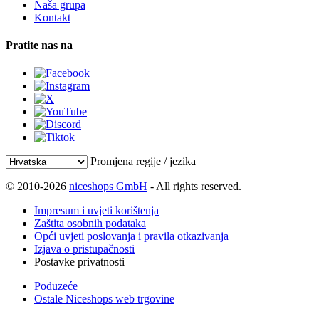
Naša grupa
Kontakt
Pratite nas na
Promjena regije / jezika
© 2010-2026
niceshops GmbH
- All rights reserved.
Impresum i uvjeti korištenja
Zaštita osobnih podataka
Opći uvjeti poslovanja i pravila otkazivanja
Izjava o pristupačnosti
Postavke privatnosti
Poduzeće
Ostale Niceshops web trgovine