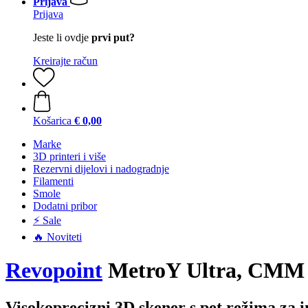
Prijava
Prijava
Jeste li ovdje
prvi put?
Kreirajte račun
Košarica
€ 0,00
Marke
3D printeri i više
Rezervni dijelovi i nadogradnje
Filamenti
Smole
Dodatni pribor
⚡ Sale
🔥 Noviteti
Revopoint
MetroY Ultra, CMM 
Visokoprecizni 3D skener s pet režima za i