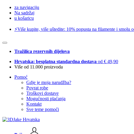
za navigaciju
Na sadržaj
u košaricu
⚡️Više kupite, više uštedite: 10% popusta na filamente i smolu 
Tražilica rezervnih dijelova
Hrvatska: besplatna standardna dostava
od € 49,90
Više od 11.000 proizvoda
Pomoć
Gdje je moja narudžba?
Povrat robe
Troškovi dostave
Mogućnosti plaćanja
Kontakt
Sve teme pomoći