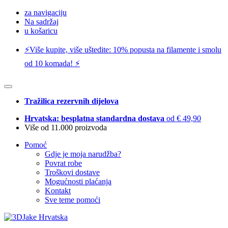
za navigaciju
Na sadržaj
u košaricu
⚡️Više kupite, više uštedite: 10% popusta na filamente i smolu
od 10 komada! ⚡️
Tražilica rezervnih dijelova
Hrvatska: besplatna standardna dostava
od € 49,90
Više od 11.000 proizvoda
Pomoć
Gdje je moja narudžba?
Povrat robe
Troškovi dostave
Mogućnosti plaćanja
Kontakt
Sve teme pomoći