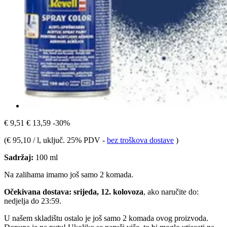
€ 9,51
€ 13,59
-30%
(
€ 95,10 / l
, uključ. 25% PDV
-
bez troškova dostave
)
Sadržaj:
100 ml
Na zalihama imamo još samo 2 komada.
Očekivana dostava: srijeda, 12. kolovoza
, ako naručite do:
nedjelja do 23:59
.
U našem skladištu ostalo je još samo 2 komada ovog proizvoda.