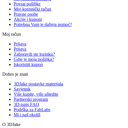
Povrat pošiljke
Moj korisnički račun
Pravne osobe
Akcije i kuponi
Potrebna Vam je daljnja pomoć?
Moj račun
Prijava
Prijava
Zaboravili ste lozinku?
Gdje je moja pošiljka?
Iskoristiti kupon
Dobro je znati
3DJake postavke materijala
Savjetnik
Više kupite, više uštedite
Partnerski program
3D-ispis FAQ
Podrška za FabLabs
Mi i naš okoliš
O 3DJake