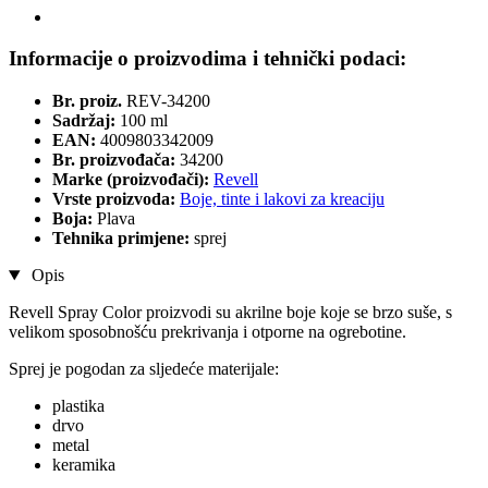
Informacije o proizvodima i tehnički podaci:
Br. proiz.
REV-34200
Sadržaj:
100 ml
EAN:
4009803342009
Br. proizvođača:
34200
Marke (proizvođači):
Revell
Vrste proizvoda:
Boje, tinte i lakovi za kreaciju
Boja:
Plava
Tehnika primjene:
sprej
Opis
Revell Spray Color proizvodi su akrilne boje koje se brzo suše, s
velikom sposobnošću prekrivanja i otporne na ogrebotine.
Sprej je pogodan za sljedeće materijale:
plastika
drvo
metal
keramika