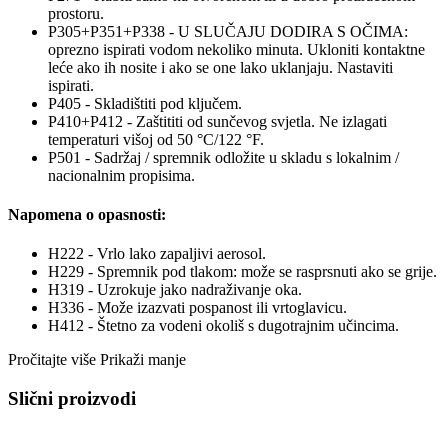
prostoru.
P305+P351+P338 - U SLUČAJU DODIRA S OČIMA:
oprezno ispirati vodom nekoliko minuta. Ukloniti kontaktne
leće ako ih nosite i ako se one lako uklanjaju. Nastaviti
ispirati.
P405 - Skladištiti pod ključem.
P410+P412 - Zaštititi od sunčevog svjetla. Ne izlagati
temperaturi višoj od 50 °C/122 °F.
P501 - Sadržaj / spremnik odložite u skladu s lokalnim /
nacionalnim propisima.
Napomena o opasnosti:
H222 - Vrlo lako zapaljivi aerosol.
H229 - Spremnik pod tlakom: može se rasprsnuti ako se grije.
H319 - Uzrokuje jako nadraživanje oka.
H336 - Može izazvati pospanost ili vrtoglavicu.
H412 - Štetno za vodeni okoliš s dugotrajnim učincima.
Pročitajte više
Prikaži manje
Slični proizvodi