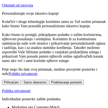
Odustati od ugovora
Personalizirajte svoje iskustvo kupnje
Kolačiće i druge tehnologije koristimo samo uz Vaš osobni pristanak
kako bismo Vam ponudili personalizirano iskustvo kupnje.
Kako bismo to postigli, prikupljamo podatke o našim korisnicima,
njihovom ponašanju i uređajima. Koristimo ih za kontinuiranu
optimizaciju naše web stranice i prikazivanje personaliziranih oglasa
i sadržaja, kao i za analizu statistike korištenja. Također možemo
usporediti Vaše šifrirane podatke s vanjskim pružateljima usluga i
prikazivati Vam ponude putem njihovih online oglašivačkih kanala
samo ako već i sami koristite njihove usluge.
Prije nego što date svoj pristanak, molimo provjerite postavke i
naše
Politike privatnosti
.
Prihvaćam
Samo obavezno
Podešavanje postavki
Politika privatnosti
Individualne postavke zaštite podataka
Marketing per Customer-Match