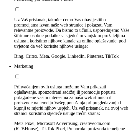
Uz Vaš pristanak, također ćemo Vas obavijestiti o
promocijama izvan naše web stranice i pokazati Vam
relevantne proizvode. Da bismo to učinili, uspoređujemo Vaše
šifrirane osobne podatke sa sljedećim vanjskim pružateljima
usluga i koristimo njihove kanale za online oglašavanje, pod
uvjetom da već koristite njihove usluge:
Bing, Criteo, Meta, Google, LinkedIn, Pinterest, TikTok
Marketing
Prihvaćanjem ovih usluga možemo Vam prikazati
oglašavanje, sponzorirani sadržaj ili promocije popusta
prilagođene vašim interesima za našu web stranicu ili
proizvode na temelju Vašeg ponašanja pri pregledavanju i
kupnji te mjeriti njihov uspjeh. Uz vaš pristanak, na ovoj web
stranici koristimo sljedeće usluge trećih strana:
Meta-Pixel, Microsoft Advertising, creativecdn.com
(RTBHouse), TikTok Pixel, Preporuke proizvoda temeljene