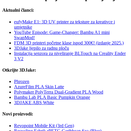
Aktualni članci:
eufyMake E1: 3D UV printer za teksture za kreativce i
umjetnike
YouTube Episode: Game-Changer: Bambu A1 mini
SwapMod!
FDM 3D printeri početne klase ispod 300€! (izdanje 2025.)
3DJake ljepilo za radnu ploču
Instalacija senzora za niveliranje BLTouch na Creality Ender
3 V2
Otkrijte 3DJake:
Phrozen
AzureFilm PLA Skin Latte
Polymaker PolyTerra Dual-Gradient PLA Wood
Bambu Lab PLA Basic Pumpkin Orange
3DJAKE ABS White
Novi proizvodi:
Revopoint Mobile Kit (3rd Gen)
Recycling Fabrik rPETG Caribbean Sea (Blue)