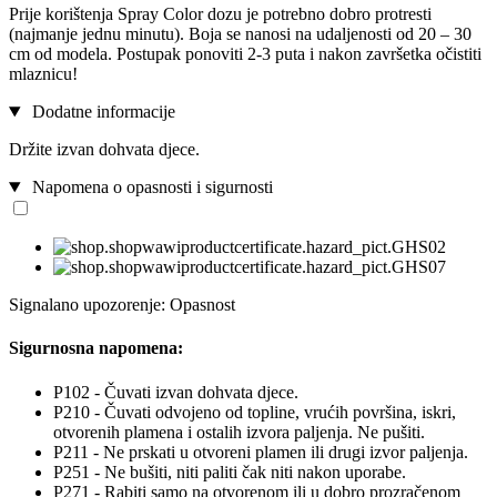
Prije korištenja Spray Color dozu je potrebno dobro protresti
(najmanje jednu minutu). Boja se nanosi na udaljenosti od 20 – 30
cm od modela. Postupak ponoviti 2-3 puta i nakon završetka očistiti
mlaznicu!
Dodatne informacije
Držite izvan dohvata djece.
Napomena o opasnosti i sigurnosti
Signalano upozorenje: Opasnost
Sigurnosna napomena:
P102 - Čuvati izvan dohvata djece.
P210 - Čuvati odvojeno od topline, vrućih površina, iskri,
otvorenih plamena i ostalih izvora paljenja. Ne pušiti.
P211 - Ne prskati u otvoreni plamen ili drugi izvor paljenja.
P251 - Ne bušiti, niti paliti čak niti nakon uporabe.
P271 - Rabiti samo na otvorenom ili u dobro prozračenom