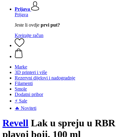
Prijava
Prijava
Jeste li ovdje
prvi put?
Kreirajte račun
Marke
3D printeri i više
Rezervni dijelovi i nadogradnje
Filamenti
Smole
Dodatni pribor
⚡ Sale
🔥 Noviteti
Revell
Lak u spreju u RBR
plavoj boji, 100 ml