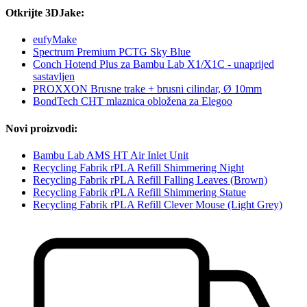
Otkrijte 3DJake:
eufyMake
Spectrum Premium PCTG Sky Blue
Conch Hotend Plus za Bambu Lab X1/X1C - unaprijed
sastavljen
PROXXON Brusne trake + brusni cilindar, Ø 10mm
BondTech CHT mlaznica obložena za Elegoo
Novi proizvodi:
Bambu Lab AMS HT Air Inlet Unit
Recycling Fabrik rPLA Refill Shimmering Night
Recycling Fabrik rPLA Refill Falling Leaves (Brown)
Recycling Fabrik rPLA Refill Shimmering Statue
Recycling Fabrik rPLA Refill Clever Mouse (Light Grey)