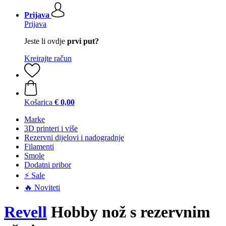
Prijava
Prijava
Jeste li ovdje
prvi put?
Kreirajte račun
Košarica
€ 0,00
Marke
3D printeri i više
Rezervni dijelovi i nadogradnje
Filamenti
Smole
Dodatni pribor
⚡ Sale
🔥 Noviteti
Revell
Hobby nož s rezervnim