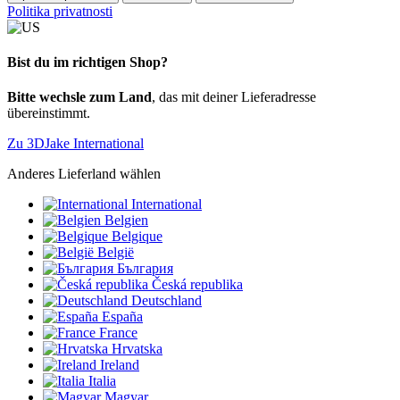
Politika privatnosti
Bist du im richtigen Shop?
Bitte wechsle zum Land
, das mit deiner Lieferadresse
übereinstimmt.
Zu 3DJake International
Anderes Lieferland wählen
International
Belgien
Belgique
België
България
Česká republika
Deutschland
España
France
Hrvatska
Ireland
Italia
Magyar