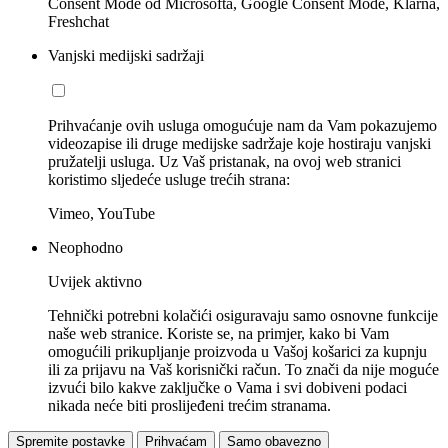
Consent Mode od Microsofta, Google Consent Mode, Klarna,
Freshchat
Vanjski medijski sadržaji
Prihvaćanje ovih usluga omogućuje nam da Vam pokazujemo
videozapise ili druge medijske sadržaje koje hostiraju vanjski
pružatelji usluga. Uz Vaš pristanak, na ovoj web stranici
koristimo sljedeće usluge trećih strana:
Vimeo, YouTube
Neophodno
Uvijek aktivno
Tehnički potrebni kolačići osiguravaju samo osnovne funkcije
naše web stranice. Koriste se, na primjer, kako bi Vam
omogućili prikupljanje proizvoda u Vašoj košarici za kupnju
ili za prijavu na Vaš korisnički račun. To znači da nije moguće
izvući bilo kakve zaključke o Vama i svi dobiveni podaci
nikada neće biti proslijeđeni trećim stranama.
Spremite postavke
Prihvaćam
Samo obavezno