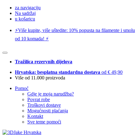
za navigaciju
Na sadržaj
u košaricu
⚡️Više kupite, više uštedite: 10% popusta na filamente i smolu
od 10 komada! ⚡️
Tražilica rezervnih dijelova
Hrvatska: besplatna standardna dostava
od € 49,90
Više od 11.000 proizvoda
Pomoć
Gdje je moja narudžba?
Povrat robe
Troškovi dostave
Mogućnosti plaćanja
Kontakt
Sve teme pomoći