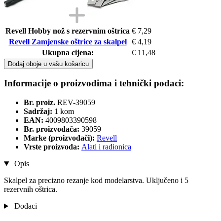
Revell Hobby nož s rezervnim oštrica
€ 7,29
Revell Zamjenske oštrice za skalpel
€ 4,19
Ukupna cijena:
€ 11,48
Dodaj oboje u vašu košaricu
Informacije o proizvodima i tehnički podaci:
Br. proiz.
REV-39059
Sadržaj:
1 kom
EAN:
4009803390598
Br. proizvođača:
39059
Marke (proizvođači):
Revell
Vrste proizvoda:
Alati i radionica
Opis
Skalpel za precizno rezanje kod modelarstva. Uključeno i 5
rezervnih oštrica.
Dodaci