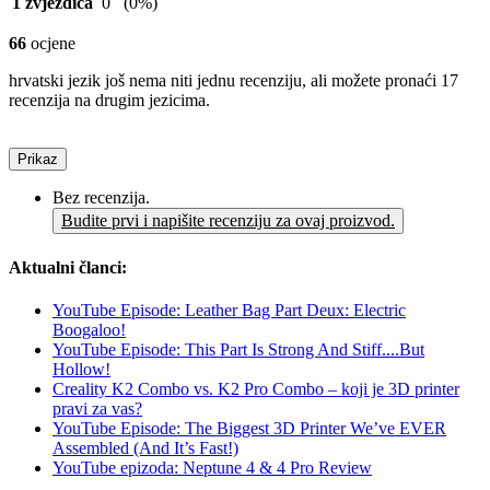
1 zvjezdica
0
(0%)
66
ocjene
hrvatski jezik još nema niti jednu recenziju, ali možete pronaći 17
recenzija na drugim jezicima.
Prikaz
Bez recenzija.
Budite prvi i napišite recenziju za ovaj proizvod.
Aktualni članci:
YouTube Episode: Leather Bag Part Deux: Electric
Boogaloo!
YouTube Episode: This Part Is Strong And Stiff....But
Hollow!
Creality K2 Combo vs. K2 Pro Combo – koji je 3D printer
pravi za vas?
YouTube Episode: The Biggest 3D Printer We’ve EVER
Assembled (And It’s Fast!)
YouTube epizoda: Neptune 4 & 4 Pro Review