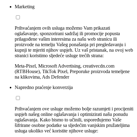
Marketing
Prihvaćanjem ovih usluga možemo Vam prikazati
oglašavanje, sponzorirani sadržaj ili promocije popusta
prilagođene vašim interesima za našu web stranicu ili
proizvode na temelju Vašeg ponašanja pri pregledavanju i
kupnji te mjeriti njihov uspjeh. Uz vaš pristanak, na ovoj web
stranici koristimo sljedeće usluge trećih strana:
Meta-Pixel, Microsoft Advertising, creativecdn.com
(RTBHouse), TikTok Pixel, Preporuke proizvoda temeljene
na klikovima, Ads Defender
Napredno praćenje konverzija
Prihvaćanjem ove usluge možemo bolje razumjeti i procijeniti
uspjeh našeg online oglašavanja i optimizirati našu ponudu
oglašavanja. Kako bismo to učinili, uspoređujemo Vaše
šifrirane osobne podatke sa sljedećim vanjskim pružateljima
usluga ukoliko već koristite njihove usluge: