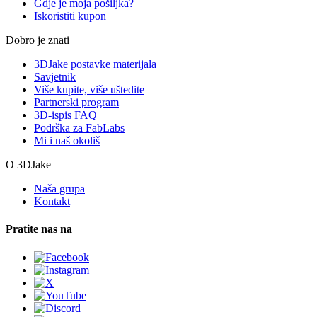
Gdje je moja pošiljka?
Iskoristiti kupon
Dobro je znati
3DJake postavke materijala
Savjetnik
Više kupite, više uštedite
Partnerski program
3D-ispis FAQ
Podrška za FabLabs
Mi i naš okoliš
O 3DJake
Naša grupa
Kontakt
Pratite nas na