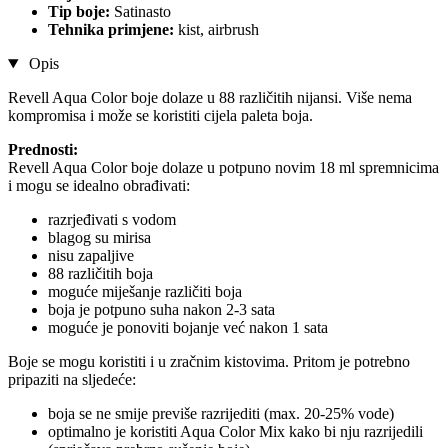
Tip boje:
Satinasto
Tehnika primjene:
kist, airbrush
Opis
Revell Aqua Color boje dolaze u 88 različitih nijansi. Više nema
kompromisa i može se koristiti cijela paleta boja.
Prednosti:
Revell Aqua Color boje dolaze u potpuno novim 18 ml spremnicima
i mogu se idealno obrađivati:
razrjeđivati s vodom
blagog su mirisa
nisu zapaljive
88 različitih boja
moguće miješanje različiti boja
boja je potpuno suha nakon 2-3 sata
moguće je ponoviti bojanje već nakon 1 sata
Boje se mogu koristiti i u zračnim kistovima. Pritom je potrebno
pripaziti na sljedeće:
boja se ne smije previše razrijediti (max. 20-25% vode)
optimalno je koristiti Aqua Color Mix kako bi nju razrijedili