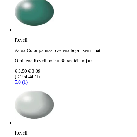
Revell
Aqua Color patinasto zelena boja - semi-mat
Omiljene Revell boje u 88 različiti nijansi
€ 3,50
€ 3,89
(€ 194,44 / l)
5.0 (1)
Revell