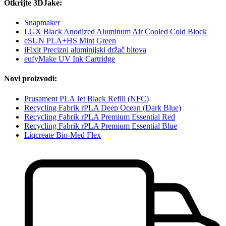
Otkrijte 3DJake:
Snapmaker
LGX Black Anodized Aluminum Air Cooled Cold Block
eSUN PLA+HS Mint Green
iFixit Precizni aluminijski držač bitova
eufyMake UV Ink Cartridge
Novi proizvodi:
Prusament PLA Jet Black Refill (NFC)
Recycling Fabrik rPLA Deep Ocean (Dark Blue)
Recycling Fabrik rPLA Premium Essential Red
Recycling Fabrik rPLA Premium Essential Blue
Liqcreate Bio-Med Flex