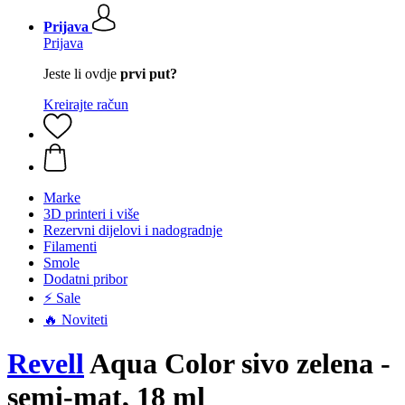
Prijava
Prijava
Jeste li ovdje
prvi put?
Kreirajte račun
Marke
3D printeri i više
Rezervni dijelovi i nadogradnje
Filamenti
Smole
Dodatni pribor
⚡ Sale
🔥 Noviteti
Revell
Aqua Color sivo zelena -
semi-mat, 18 ml