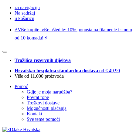
za navigaciju
Na sadržaj
u košaricu
⚡️Više kupite, više uštedite: 10% popusta na filamente i smolu
od 10 komada! ⚡️
Tražilica rezervnih dijelova
Hrvatska: besplatna standardna dostava
od € 49,90
Više od 11.000 proizvoda
Pomoć
Gdje je moja narudžba?
Povrat robe
Troškovi dostave
Mogućnosti plaćanja
Kontakt
Sve teme pomoći