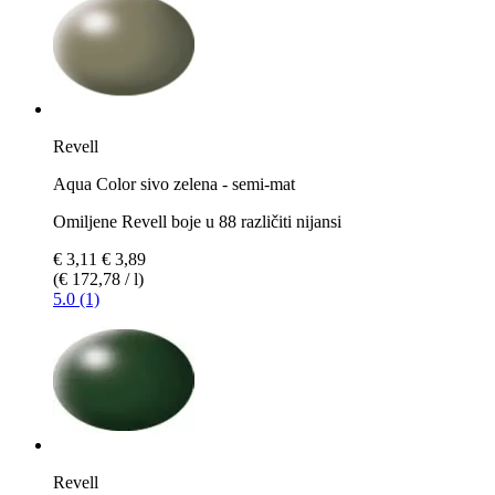
Revell
Aqua Color sivo zelena - semi-mat
Omiljene Revell boje u 88 različiti nijansi
€ 3,11
€ 3,89
(€ 172,78 / l)
5.0 (1)
Revell