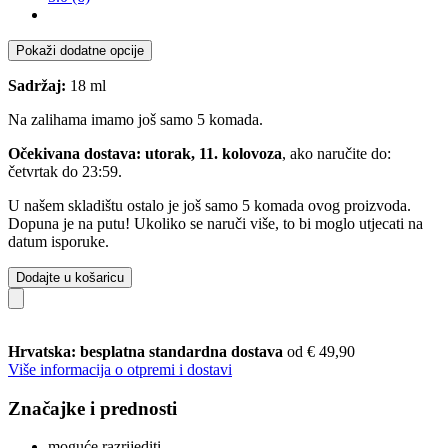
Pokaži dodatne opcije
Sadržaj:
18 ml
Na zalihama imamo još samo 5 komada.
Očekivana dostava: utorak, 11. kolovoza
, ako naručite do:
četvrtak do 23:59
.
U našem skladištu ostalo je još samo 5 komada ovog proizvoda.
Dopuna je na putu! Ukoliko se naruči više, to bi moglo utjecati na
datum isporuke.
Dodajte u košaricu
Hrvatska: besplatna standardna dostava
od € 49,90
Više informacija o otpremi i dostavi
Značajke i prednosti
moguće razrijediti