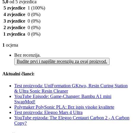
5,0
od 5 zvjezdica
5 zvjezdice
1
(100%)
4 zvjezdice
0
(0%)
3 zvjezdice
0
(0%)
2 zvjezdice
0
(0%)
1 zvjezdica
0
(0%)
1
ocjena
Bez recenzija.
Budite prvi i napišite recenziju za ovaj proizvod.
Aktualni članci:
Test proizvoda: UniFormation GKtwo, Resin Curing Station
& Ultra Sonic Resin Cleaner
YouTube Episode: Game-Changer: Bambu A1 mini
SwapMod!
Polymaker PolySonic PLA: Brz ispis visoke kvalitete
Test proizvoda: Elegoo Mars 4 Ultra
YouTube epizoda: The Elegoo Centauri Carbon 2 - A Carbon
Copy?