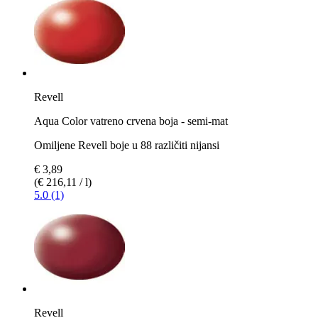
Revell
Aqua Color vatreno crvena boja - semi-mat
Omiljene Revell boje u 88 različiti nijansi
€ 3,89
(€ 216,11 / l)
5.0 (1)
Revell