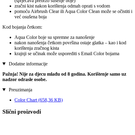
(sprječava prebrzo sušenje boje)
zračni kist nakon korištenja odmah oprati s vodom
pomoću Airbrush Clear ili Aqua Color Clean može se očistiti i
već osušena boja
Kod bojanja četkom:
Aqua Color boje su spremne za nanošenje
nakon nanošenja četkom površina ostaje glatka – kao i kod
korištenja zračnog kista
krajnji se učinak može usporediti s Email Color bojama
Dodatne informacije
Pažnja! Nije za djecu mlađu od 8 godina. Korištenje samo uz
nadzor odrasle osobe.
Preuzimanja
Color Chart
(658,36 KB)
Slični proizvodi