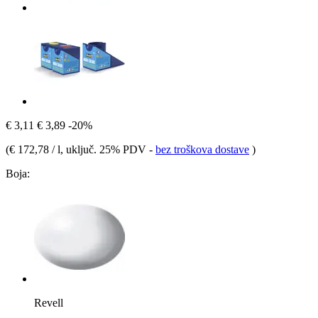
€ 3,11
€ 3,89
-20%
(
€ 172,78 / l
, uključ. 25% PDV
-
bez troškova dostave
)
Boja:
Revell