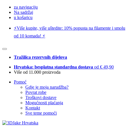
za navigaciju
Na sadržaj
u košaricu
⚡️Više kupite, više uštedite: 10% popusta na filamente i smolu
od 10 komada! ⚡️
Tražilica rezervnih dijelova
Hrvatska: besplatna standardna dostava
od € 49,90
Više od 11.000 proizvoda
Pomoć
Gdje je moja narudžba?
Povrat robe
Troškovi dostave
Mogućnosti plaćanja
Kontakt
Sve teme pomoći