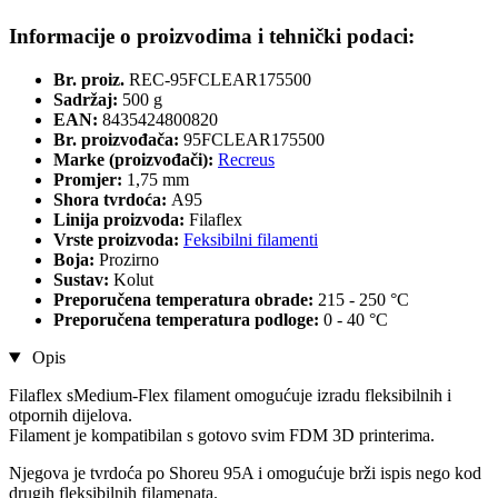
Informacije o proizvodima i tehnički podaci:
Br. proiz.
REC-95FCLEAR175500
Sadržaj:
500 g
EAN:
8435424800820
Br. proizvođača:
95FCLEAR175500
Marke (proizvođači):
Recreus
Promjer:
1,75 mm
Shora tvrdoća:
A95
Linija proizvoda:
Filaflex
Vrste proizvoda:
Feksibilni filamenti
Boja:
Prozirno
Sustav:
Kolut
Preporučena temperatura obrade:
215 - 250 °C
Preporučena temperatura podloge:
0 - 40 °C
Opis
Filaflex sMedium-Flex filament omogućuje izradu fleksibilnih i
otpornih dijelova.
Filament je kompatibilan s gotovo svim FDM 3D printerima.
Njegova je tvrdoća po Shoreu 95A i omogućuje brži ispis nego kod
drugih fleksibilnih filamenata.