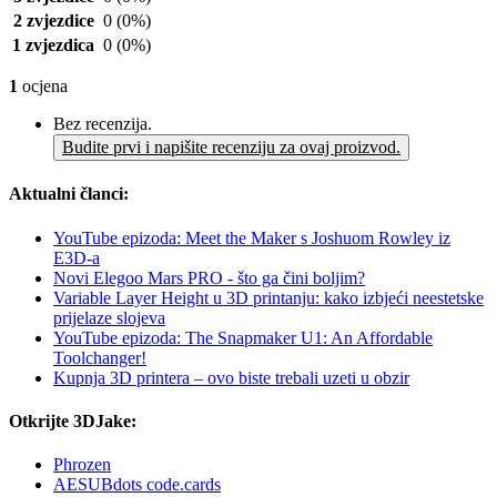
2 zvjezdice
0
(0%)
1 zvjezdica
0
(0%)
1
ocjena
Bez recenzija.
Budite prvi i napišite recenziju za ovaj proizvod.
Aktualni članci:
YouTube epizoda: Meet the Maker s Joshuom Rowley iz
E3D-a
Novi Elegoo Mars PRO - što ga čini boljim?
Variable Layer Height u 3D printanju: kako izbjeći neestetske
prijelaze slojeva
YouTube epizoda: The Snapmaker U1: An Affordable
Toolchanger!
Kupnja 3D printera – ovo biste trebali uzeti u obzir
Otkrijte 3DJake:
Phrozen
AESUBdots code.cards