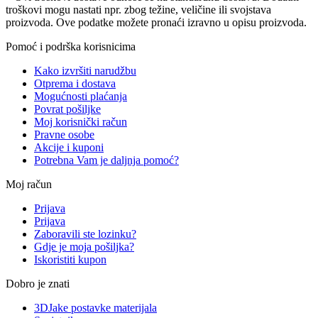
troškovi mogu nastati npr. zbog težine, veličine ili svojstava
proizvoda. Ove podatke možete pronaći izravno u opisu proizvoda.
Pomoć i podrška korisnicima
Kako izvršiti narudžbu
Otprema i dostava
Mogućnosti plaćanja
Povrat pošiljke
Moj korisnički račun
Pravne osobe
Akcije i kuponi
Potrebna Vam je daljnja pomoć?
Moj račun
Prijava
Prijava
Zaboravili ste lozinku?
Gdje je moja pošiljka?
Iskoristiti kupon
Dobro je znati
3DJake postavke materijala