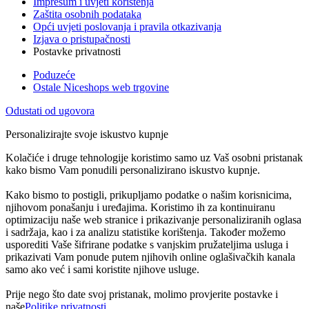
Impresum i uvjeti korištenja
Zaštita osobnih podataka
Opći uvjeti poslovanja i pravila otkazivanja
Izjava o pristupačnosti
Postavke privatnosti
Poduzeće
Ostale Niceshops web trgovine
Odustati od ugovora
Personalizirajte svoje iskustvo kupnje
Kolačiće i druge tehnologije koristimo samo uz Vaš osobni pristanak
kako bismo Vam ponudili personalizirano iskustvo kupnje.
Kako bismo to postigli, prikupljamo podatke o našim korisnicima,
njihovom ponašanju i uređajima. Koristimo ih za kontinuiranu
optimizaciju naše web stranice i prikazivanje personaliziranih oglasa
i sadržaja, kao i za analizu statistike korištenja. Također možemo
usporediti Vaše šifrirane podatke s vanjskim pružateljima usluga i
prikazivati Vam ponude putem njihovih online oglašivačkih kanala
samo ako već i sami koristite njihove usluge.
Prije nego što date svoj pristanak, molimo provjerite postavke i
naše
Politike privatnosti
.