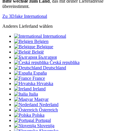
Bitte wechsle zum Land
, das mit deiner Lieferadresse
übereinstimmt.
Zu 3DJake International
Anderes Lieferland wählen
International
Belgien
Belgique
België
България
Česká republika
Deutschland
España
France
Hrvatska
Ireland
Italia
Magyar
Nederland
Österreich
Polska
Portugal
Slovenija
Slovensko