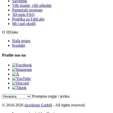
Savjetnik
Više kupite, više uštedite
Partnerski program
3D-ispis FAQ
Podrška za FabLabs
Mi i naš okoliš
O 3DJake
Naša grupa
Kontakt
Pratite nas na
Promjena regije / jezika
© 2010-2026
niceshops GmbH
- All rights reserved.