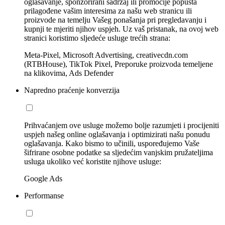
oglašavanje, sponzorirani sadržaj ili promocije popusta
prilagođene vašim interesima za našu web stranicu ili
proizvode na temelju Vašeg ponašanja pri pregledavanju i
kupnji te mjeriti njihov uspjeh. Uz vaš pristanak, na ovoj web
stranici koristimo sljedeće usluge trećih strana:
Meta-Pixel, Microsoft Advertising, creativecdn.com
(RTBHouse), TikTok Pixel, Preporuke proizvoda temeljene
na klikovima, Ads Defender
Napredno praćenje konverzija
Prihvaćanjem ove usluge možemo bolje razumjeti i procijeniti
uspjeh našeg online oglašavanja i optimizirati našu ponudu
oglašavanja. Kako bismo to učinili, uspoređujemo Vaše
šifrirane osobne podatke sa sljedećim vanjskim pružateljima
usluga ukoliko već koristite njihove usluge:
Google Ads
Performanse