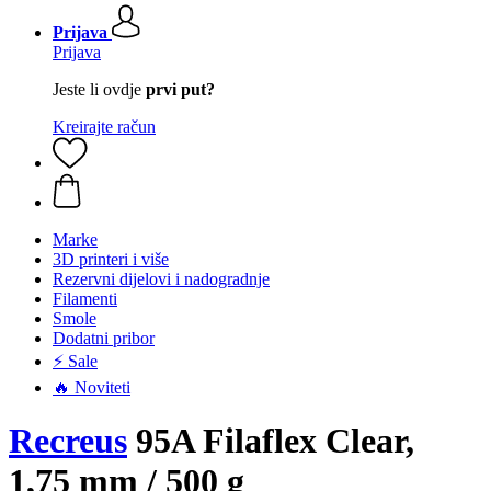
Prijava
Prijava
Jeste li ovdje
prvi put?
Kreirajte račun
Marke
3D printeri i više
Rezervni dijelovi i nadogradnje
Filamenti
Smole
Dodatni pribor
⚡ Sale
🔥 Noviteti
Recreus
95A Filaflex Clear,
1,75 mm / 500 g