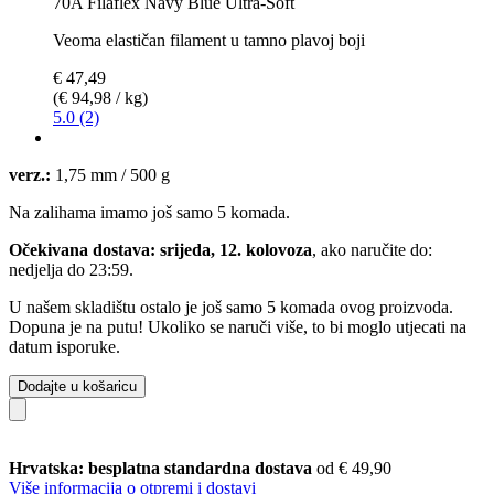
70A Filaflex Navy Blue Ultra-Soft
Veoma elastičan filament u tamno plavoj boji
€ 47,49
(€ 94,98 / kg)
5.0 (2)
verz.:
1,75 mm / 500 g
Na zalihama imamo još samo 5 komada.
Očekivana dostava: srijeda, 12. kolovoza
, ako naručite do:
nedjelja do 23:59
.
U našem skladištu ostalo je još samo 5 komada ovog proizvoda.
Dopuna je na putu! Ukoliko se naruči više, to bi moglo utjecati na
datum isporuke.
Dodajte u košaricu
Hrvatska: besplatna standardna dostava
od € 49,90
Više informacija o otpremi i dostavi