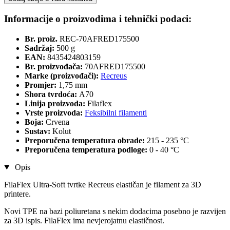
Informacije o proizvodima i tehnički podaci:
Br. proiz.
REC-70AFRED175500
Sadržaj:
500 g
EAN:
8435424803159
Br. proizvođača:
70AFRED175500
Marke (proizvođači):
Recreus
Promjer:
1,75 mm
Shora tvrdoća:
A70
Linija proizvoda:
Filaflex
Vrste proizvoda:
Feksibilni filamenti
Boja:
Crvena
Sustav:
Kolut
Preporučena temperatura obrade:
215 - 235 °C
Preporučena temperatura podloge:
0 - 40 °C
Opis
FilaFlex Ultra-Soft tvrtke Recreus elastičan je filament za 3D
printere.
Novi TPE na bazi poliuretana s nekim dodacima posebno je razvijen
za 3D ispis. FilaFlex ima nevjerojatnu elastičnost.