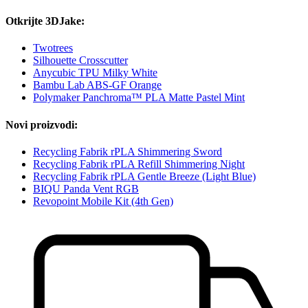
Otkrijte 3DJake:
Twotrees
Silhouette Crosscutter
Anycubic TPU Milky White
Bambu Lab ABS-GF Orange
Polymaker Panchroma™ PLA Matte Pastel Mint
Novi proizvodi:
Recycling Fabrik rPLA Shimmering Sword
Recycling Fabrik rPLA Refill Shimmering Night
Recycling Fabrik rPLA Gentle Breeze (Light Blue)
BIQU Panda Vent RGB
Revopoint Mobile Kit (4th Gen)