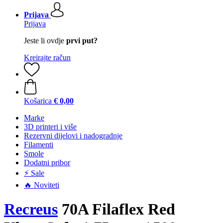
Prijava
Prijava
Jeste li ovdje
prvi put?
Kreirajte račun
Košarica
€ 0,00
Marke
3D printeri i više
Rezervni dijelovi i nadogradnje
Filamenti
Smole
Dodatni pribor
⚡ Sale
🔥 Noviteti
Recreus
70A Filaflex Red