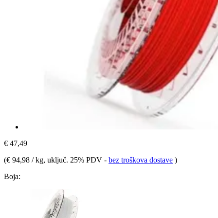
€ 47,49
(
€ 94,98 / kg
, uključ. 25% PDV
-
bez troškova dostave
)
Boja: