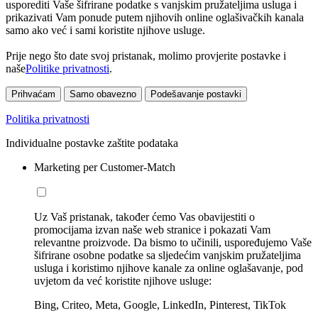
usporediti Vaše šifrirane podatke s vanjskim pružateljima usluga i
prikazivati Vam ponude putem njihovih online oglašivačkih kanala
samo ako već i sami koristite njihove usluge.
Prije nego što date svoj pristanak, molimo provjerite postavke i
naše
Politike privatnosti
.
Prihvaćam
Samo obavezno
Podešavanje postavki
Politika privatnosti
Individualne postavke zaštite podataka
Marketing per Customer-Match
Uz Vaš pristanak, također ćemo Vas obavijestiti o
promocijama izvan naše web stranice i pokazati Vam
relevantne proizvode. Da bismo to učinili, uspoređujemo Vaše
šifrirane osobne podatke sa sljedećim vanjskim pružateljima
usluga i koristimo njihove kanale za online oglašavanje, pod
uvjetom da već koristite njihove usluge:
Bing, Criteo, Meta, Google, LinkedIn, Pinterest, TikTok