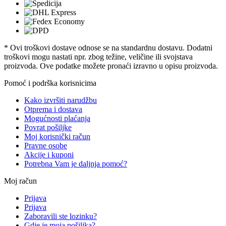
* Ovi troškovi dostave odnose se na standardnu ​​dostavu. Dodatni
troškovi mogu nastati npr. zbog težine, veličine ili svojstava
proizvoda. Ove podatke možete pronaći izravno u opisu proizvoda.
Pomoć i podrška korisnicima
Kako izvršiti narudžbu
Otprema i dostava
Mogućnosti plaćanja
Povrat pošiljke
Moj korisnički račun
Pravne osobe
Akcije i kuponi
Potrebna Vam je daljnja pomoć?
Moj račun
Prijava
Prijava
Zaboravili ste lozinku?
Gdje je moja pošiljka?