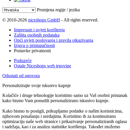
Promjena regije / jezika
© 2010-2026
niceshops GmbH
- All rights reserved.
Impresum i uvjeti korištenja
Zaštita osobnih podataka
Opći uvjeti poslovanja i pravila otkazivanja
Izjava o pristupačnosti
Postavke privatnosti
Poduzeće
Ostale Niceshops web trgovine
Odustati od ugovora
Personalizirajte svoje iskustvo kupnje
Kolačiće i druge tehnologije koristimo samo uz Vaš osobni pristanak
kako bismo Vam ponudili personalizirano iskustvo kupnje.
Kako bismo to postigli, prikupljamo podatke o našim korisnicima,
njihovom ponašanju i uređajima. Koristimo ih za kontinuiranu
optimizaciju naše web stranice i prikazivanje personaliziranih oglasa
i sadržaja, kao i za analizu statistike korištenja. Također možemo