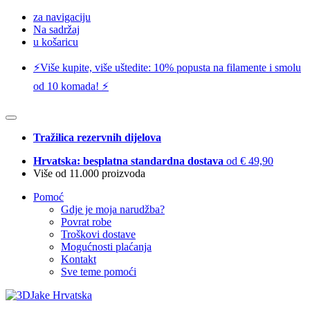
za navigaciju
Na sadržaj
u košaricu
⚡️Više kupite, više uštedite: 10% popusta na filamente i smolu
od 10 komada! ⚡️
Tražilica rezervnih dijelova
Hrvatska: besplatna standardna dostava
od € 49,90
Više od 11.000 proizvoda
Pomoć
Gdje je moja narudžba?
Povrat robe
Troškovi dostave
Mogućnosti plaćanja
Kontakt
Sve teme pomoći