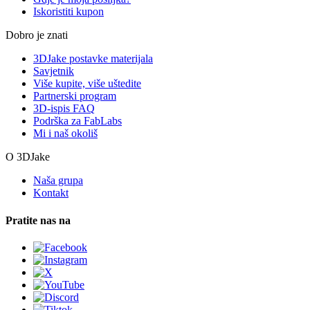
Iskoristiti kupon
Dobro je znati
3DJake postavke materijala
Savjetnik
Više kupite, više uštedite
Partnerski program
3D-ispis FAQ
Podrška za FabLabs
Mi i naš okoliš
O 3DJake
Naša grupa
Kontakt
Pratite nas na