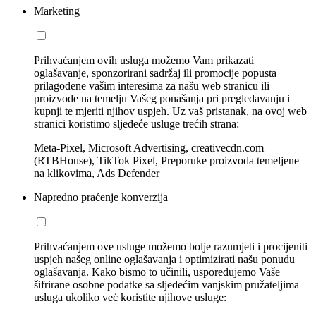
Marketing
Prihvaćanjem ovih usluga možemo Vam prikazati
oglašavanje, sponzorirani sadržaj ili promocije popusta
prilagođene vašim interesima za našu web stranicu ili
proizvode na temelju Vašeg ponašanja pri pregledavanju i
kupnji te mjeriti njihov uspjeh. Uz vaš pristanak, na ovoj web
stranici koristimo sljedeće usluge trećih strana:
Meta-Pixel, Microsoft Advertising, creativecdn.com
(RTBHouse), TikTok Pixel, Preporuke proizvoda temeljene
na klikovima, Ads Defender
Napredno praćenje konverzija
Prihvaćanjem ove usluge možemo bolje razumjeti i procijeniti
uspjeh našeg online oglašavanja i optimizirati našu ponudu
oglašavanja. Kako bismo to učinili, uspoređujemo Vaše
šifrirane osobne podatke sa sljedećim vanjskim pružateljima
usluga ukoliko već koristite njihove usluge: