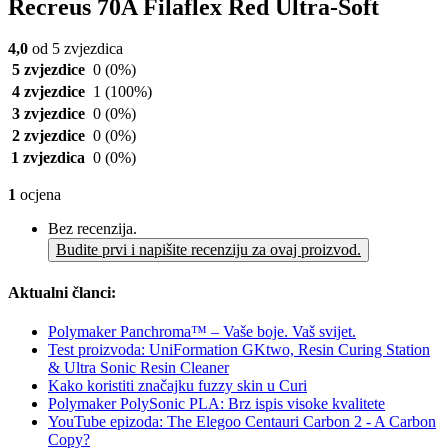
Recreus 70A Filaflex Red Ultra-Soft
4,0
od 5 zvjezdica
5 zvjezdice
0
(0%)
4 zvjezdice
1
(100%)
3 zvjezdice
0
(0%)
2 zvjezdice
0
(0%)
1 zvjezdica
0
(0%)
1
ocjena
Bez recenzija.
Budite prvi i napišite recenziju za ovaj proizvod.
Aktualni članci:
Polymaker Panchroma™ – Vaše boje. Vaš svijet.
Test proizvoda: UniFormation GKtwo, Resin Curing Station
& Ultra Sonic Resin Cleaner
Kako koristiti značajku fuzzy skin u Curi
Polymaker PolySonic PLA: Brz ispis visoke kvalitete
YouTube epizoda: The Elegoo Centauri Carbon 2 - A Carbon
Copy?