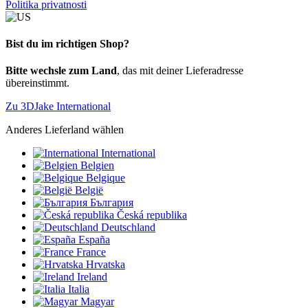
Politika privatnosti
Bist du im richtigen Shop?
Bitte wechsle zum Land
, das mit deiner Lieferadresse
übereinstimmt.
Zu 3DJake International
Anderes Lieferland wählen
International
Belgien
Belgique
België
България
Česká republika
Deutschland
España
France
Hrvatska
Ireland
Italia
Magyar