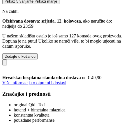
Prikaz 5 varijante
Prikaži manje
Na zalihi
Očekivana dostava: srijeda, 12. kolovoza
, ako naručite do:
nedjelja do 23:59
.
U našem skladištu ostalo je još samo 127 komada ovog proizvoda.
Dopuna je na putu! Ukoliko se naruči više, to bi moglo utjecati na
datum isporuke.
Dodajte u košaricu
Hrvatska: besplatna standardna dostava
od € 49,90
Više informacija o otpremi i dostavi
Značajke i prednosti
original Qidi Tech
hotend + bimetalna mlaznica
konstantna kvaliteta
pouzdane performanse