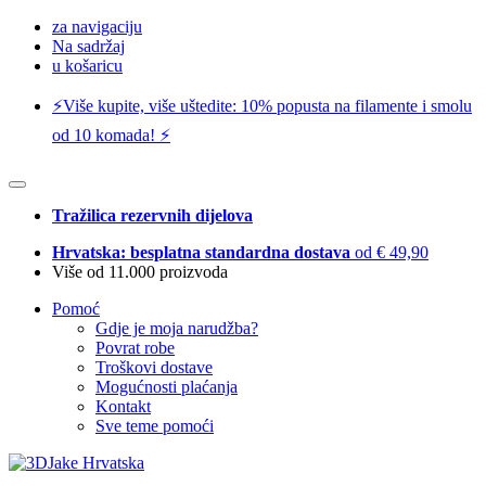
za navigaciju
Na sadržaj
u košaricu
⚡️Više kupite, više uštedite: 10% popusta na filamente i smolu
od 10 komada! ⚡️
Tražilica rezervnih dijelova
Hrvatska: besplatna standardna dostava
od € 49,90
Više od 11.000 proizvoda
Pomoć
Gdje je moja narudžba?
Povrat robe
Troškovi dostave
Mogućnosti plaćanja
Kontakt
Sve teme pomoći