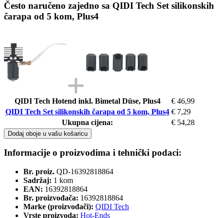
Često naručeno zajedno sa QIDI Tech Set silikonskih
čarapa od 5 kom, Plus4
QIDI Tech Hotend inkl. Bimetal Düse, Plus4
€ 46,99
QIDI Tech Set silikonskih čarapa od 5 kom, Plus4
€ 7,29
Ukupna cijena:
€ 54,28
Dodaj oboje u vašu košaricu
Informacije o proizvodima i tehnički podaci:
Br. proiz.
QD-16392818864
Sadržaj:
1 kom
EAN:
16392818864
Br. proizvođača:
16392818864
Marke (proizvođači):
QIDI Tech
Vrste proizvoda:
Hot-Ends