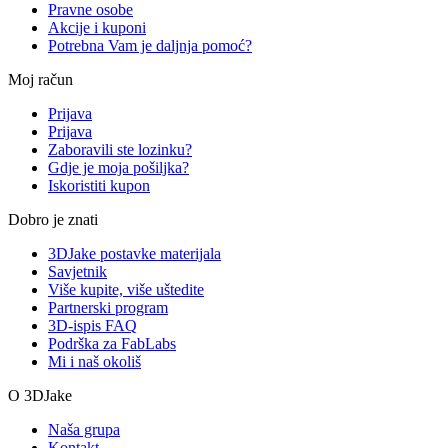
Pravne osobe
Akcije i kuponi
Potrebna Vam je daljnja pomoć?
Moj račun
Prijava
Prijava
Zaboravili ste lozinku?
Gdje je moja pošiljka?
Iskoristiti kupon
Dobro je znati
3DJake postavke materijala
Savjetnik
Više kupite, više uštedite
Partnerski program
3D-ispis FAQ
Podrška za FabLabs
Mi i naš okoliš
O 3DJake
Naša grupa
Kontakt