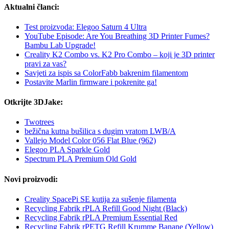
Aktualni članci:
Test proizvoda: Elegoo Saturn 4 Ultra
YouTube Episode: Are You Breathing 3D Printer Fumes?
Bambu Lab Upgrade!
Creality K2 Combo vs. K2 Pro Combo – koji je 3D printer
pravi za vas?
Savjeti za ispis sa ColorFabb bakrenim filamentom
Postavite Marlin firmware i pokrenite ga!
Otkrijte 3DJake:
Twotrees
bežična kutna bušilica s dugim vratom LWB/A
Vallejo Model Color 056 Flat Blue (962)
Elegoo PLA Sparkle Gold
Spectrum PLA Premium Old Gold
Novi proizvodi:
Creality SpacePi SE kutija za sušenje filamenta
Recycling Fabrik rPLA Refill Good Night (Black)
Recycling Fabrik rPLA Premium Essential Red
Recycling Fabrik rPETG Refill Krumme Banane (Yellow)