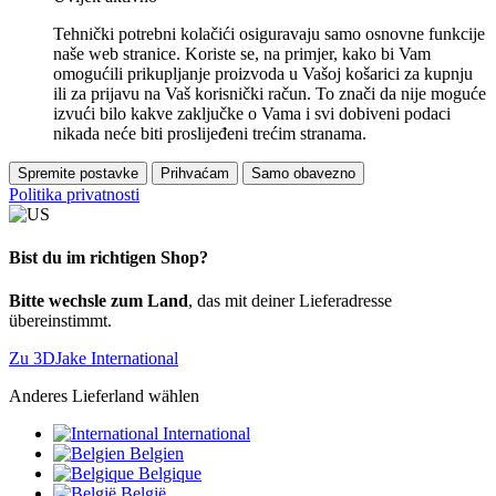
Tehnički potrebni kolačići osiguravaju samo osnovne funkcije
naše web stranice. Koriste se, na primjer, kako bi Vam
omogućili prikupljanje proizvoda u Vašoj košarici za kupnju
ili za prijavu na Vaš korisnički račun. To znači da nije moguće
izvući bilo kakve zaključke o Vama i svi dobiveni podaci
nikada neće biti proslijeđeni trećim stranama.
Spremite postavke
Prihvaćam
Samo obavezno
Politika privatnosti
Bist du im richtigen Shop?
Bitte wechsle zum Land
, das mit deiner Lieferadresse
übereinstimmt.
Zu 3DJake International
Anderes Lieferland wählen
International
Belgien
Belgique
België