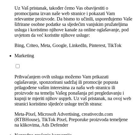
Uz Vaš pristanak, također ćemo Vas obavijestiti o
promocijama izvan naše web stranice i pokazati Vam
relevantne proizvode. Da bismo to učinili, uspoređujemo Vaše
šifrirane osobne podatke sa sljedećim vanjskim pružateljima
usluga i koristimo njihove kanale za online oglašavanje, pod
uvjetom da već koristite njihove usluge:
Bing, Criteo, Meta, Google, LinkedIn, Pinterest, TikTok
Marketing
Prihvaćanjem ovih usluga možemo Vam prikazati
oglašavanje, sponzorirani sadržaj ili promocije popusta
prilagođene vašim interesima za našu web stranicu ili
proizvode na temelju Vašeg ponašanja pri pregledavanju i
kupnji te mjeriti njihov uspjeh. Uz vaš pristanak, na ovoj web
stranici koristimo sljedeće usluge trećih strana:
Meta-Pixel, Microsoft Advertising, creativecdn.com
(RTBHouse), TikTok Pixel, Preporuke proizvoda temeljene
na klikovima, Ads Defender