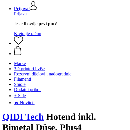
Prijava
Prijava
Jeste li ovdje
prvi put?
Kreirajte račun
Marke
3D printeri i više
Rezervni dijelovi i nadogradnje
Filamenti
Smole
Dodatni pribor
⚡ Sale
🔥 Noviteti
QIDI Tech
Hotend inkl.
Bimetal Düse, Plus4