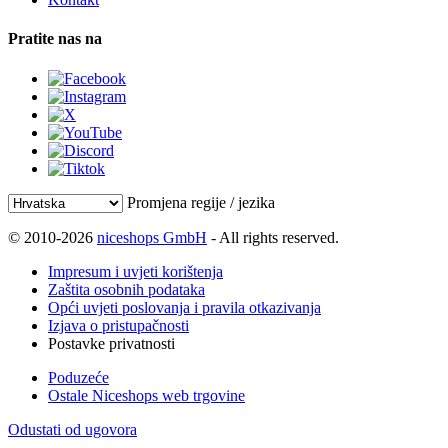
Pratite nas na
Promjena regije / jezika
© 2010-2026
niceshops GmbH
- All rights reserved.
Impresum i uvjeti korištenja
Zaštita osobnih podataka
Opći uvjeti poslovanja i pravila otkazivanja
Izjava o pristupačnosti
Postavke privatnosti
Poduzeće
Ostale Niceshops web trgovine
Odustati od ugovora