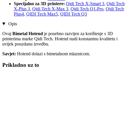
Specijalno za 3D printere:
Qidi Tech X-Smart 3
,
Qidi Tech
X-Plus 3
,
Qidi Tech X-Max 3
,
Qidi Tech Q1-Pro
,
Qidi Tech
Plus4
,
QIDI Tech Max5
,
QIDI Tech Q3
Opis
Ovaj
Bimetal Hotend
je posebno razvijen za korištenje s 3D
printerima marke Qidi Tech. Hotend nudi konstantnu kvalitetu i
uvijek pouzdanu izvedbu.
Savjet:
Hotend dolazi s bimetalnom mlaznicom.
Prikladno uz to