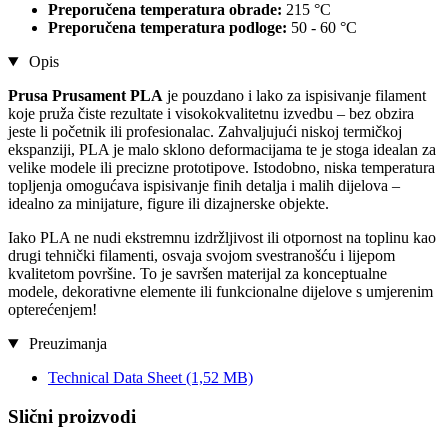
Preporučena temperatura obrade:
215 °C
Preporučena temperatura podloge:
50 - 60 °C
Opis
Prusa Prusament PLA
je pouzdano i lako za ispisivanje filament
koje pruža čiste rezultate i visokokvalitetnu izvedbu – bez obzira
jeste li početnik ili profesionalac. Zahvaljujući niskoj termičkoj
ekspanziji, PLA je malo sklono deformacijama te je stoga idealan za
velike modele ili precizne prototipove. Istodobno, niska temperatura
topljenja omogućava ispisivanje finih detalja i malih dijelova –
idealno za minijature, figure ili dizajnerske objekte.
Iako PLA ne nudi ekstremnu izdržljivost ili otpornost na toplinu kao
drugi tehnički filamenti, osvaja svojom svestranošću i lijepom
kvalitetom površine. To je savršen materijal za konceptualne
modele, dekorativne elemente ili funkcionalne dijelove s umjerenim
opterećenjem!
Preuzimanja
Technical Data Sheet
(1,52 MB)
Slični proizvodi