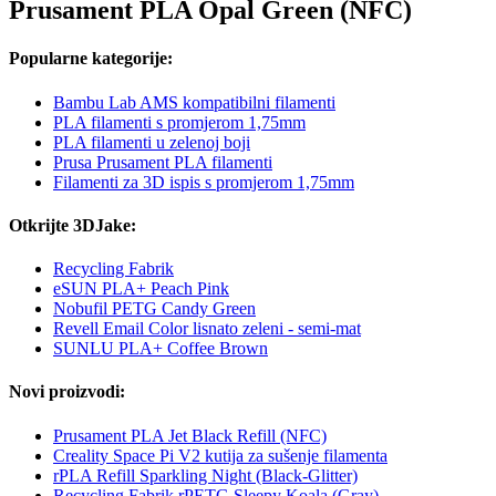
Prusament PLA Opal Green (NFC)
Popularne kategorije:
Bambu Lab AMS kompatibilni filamenti
PLA filamenti s promjerom 1,75mm
PLA filamenti u zelenoj boji
Prusa Prusament PLA filamenti
Filamenti za 3D ispis s promjerom 1,75mm
Otkrijte 3DJake:
Recycling Fabrik
eSUN PLA+ Peach Pink
Nobufil PETG Candy Green
Revell Email Color lisnato zeleni - semi-mat
SUNLU PLA+ Coffee Brown
Novi proizvodi:
Prusament PLA Jet Black Refill (NFC)
Creality Space Pi V2 kutija za sušenje filamenta
rPLA Refill Sparkling Night (Black-Glitter)
Recycling Fabrik rPETG Sleepy Koala (Gray)