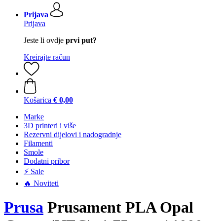
Prijava
Prijava
Jeste li ovdje
prvi put?
Kreirajte račun
Košarica
€ 0,00
Marke
3D printeri i više
Rezervni dijelovi i nadogradnje
Filamenti
Smole
Dodatni pribor
⚡ Sale
🔥 Noviteti
Prusa
Prusament PLA Opal