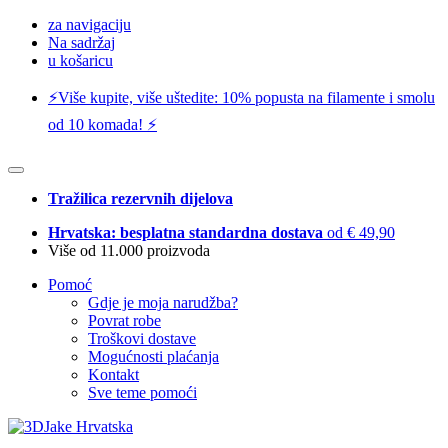
za navigaciju
Na sadržaj
u košaricu
⚡️Više kupite, više uštedite: 10% popusta na filamente i smolu
od 10 komada! ⚡️
Tražilica rezervnih dijelova
Hrvatska: besplatna standardna dostava
od € 49,90
Više od 11.000 proizvoda
Pomoć
Gdje je moja narudžba?
Povrat robe
Troškovi dostave
Mogućnosti plaćanja
Kontakt
Sve teme pomoći