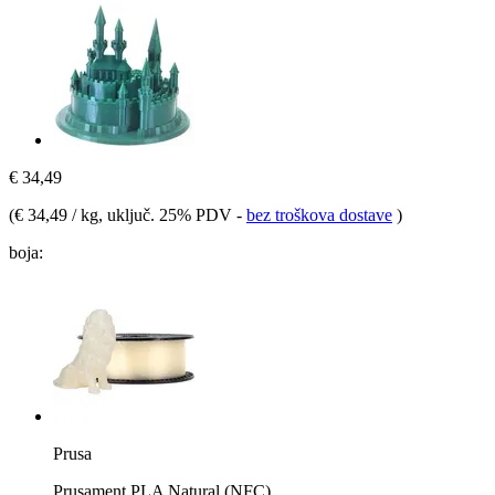
€ 34,49
(
€ 34,49 / kg
, uključ. 25% PDV
-
bez troškova dostave
)
boja:
Prusa
Prusament PLA Natural (NFC)