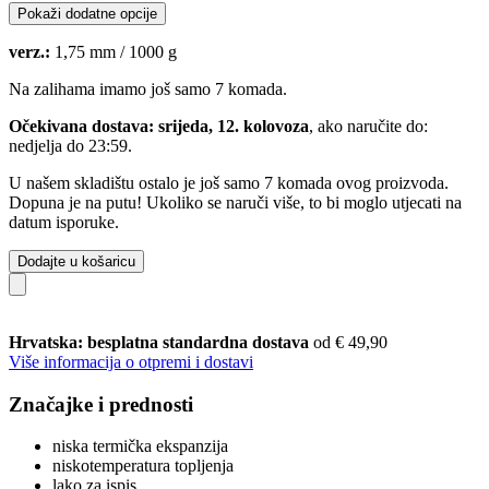
Pokaži dodatne opcije
verz.:
1,75 mm / 1000 g
Na zalihama imamo još samo 7 komada.
Očekivana dostava: srijeda, 12. kolovoza
, ako naručite do:
nedjelja do 23:59
.
U našem skladištu ostalo je još samo 7 komada ovog proizvoda.
Dopuna je na putu! Ukoliko se naruči više, to bi moglo utjecati na
datum isporuke.
Dodajte u košaricu
Hrvatska: besplatna standardna dostava
od € 49,90
Više informacija o otpremi i dostavi
Značajke i prednosti
niska termička ekspanzija
niskotemperatura topljenja
lako za ispis