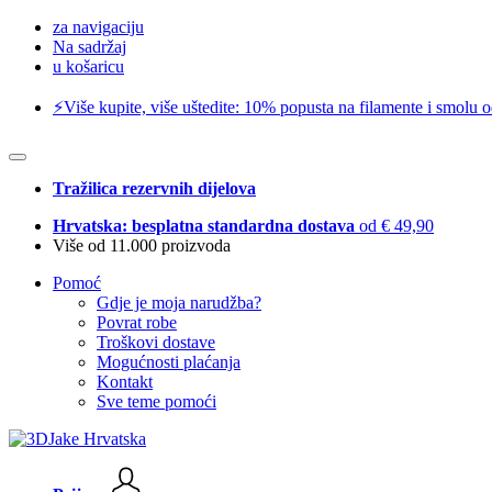
za navigaciju
Na sadržaj
u košaricu
⚡️Više kupite, više uštedite: 10% popusta na filamente i smolu 
Tražilica rezervnih dijelova
Hrvatska: besplatna standardna dostava
od € 49,90
Više od 11.000 proizvoda
Pomoć
Gdje je moja narudžba?
Povrat robe
Troškovi dostave
Mogućnosti plaćanja
Kontakt
Sve teme pomoći