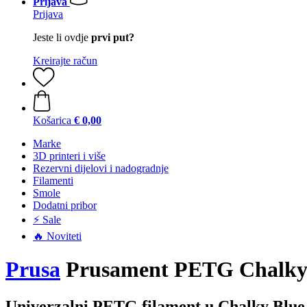
Prijava
Prijava
Jeste li ovdje
prvi put?
Kreirajte račun
Košarica
€ 0,00
Marke
3D printeri i više
Rezervni dijelovi i nadogradnje
Filamenti
Smole
Dodatni pribor
⚡ Sale
🔥 Noviteti
Prusa
Prusament PETG Chalky B
Univerzalni PETG filament u Chalky Blue 