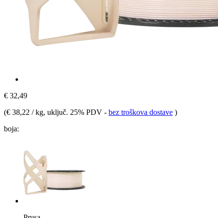
€ 32,49
(
€ 38,22 / kg
, uključ. 25% PDV
-
bez troškova dostave
)
boja:
Prusa