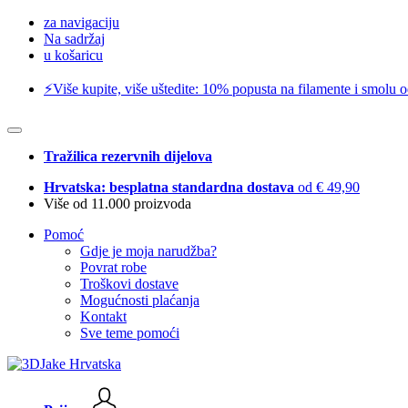
za navigaciju
Na sadržaj
u košaricu
⚡️Više kupite, više uštedite: 10% popusta na filamente i smolu 
Tražilica rezervnih dijelova
Hrvatska: besplatna standardna dostava
od € 49,90
Više od 11.000 proizvoda
Pomoć
Gdje je moja narudžba?
Povrat robe
Troškovi dostave
Mogućnosti plaćanja
Kontakt
Sve teme pomoći