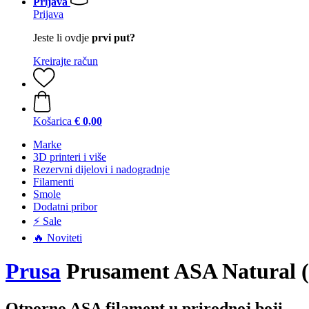
Prijava
Prijava
Jeste li ovdje
prvi put?
Kreirajte račun
Košarica
€ 0,00
Marke
3D printeri i više
Rezervni dijelovi i nadogradnje
Filamenti
Smole
Dodatni pribor
⚡ Sale
🔥 Noviteti
Prusa
Prusament ASA Natural (N
Otporno ASA filament u prirodnoj boji