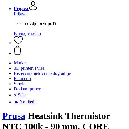
Prijava
Prijava
Jeste li ovdje
prvi put?
Kreirajte račun
Marke
3D printeri i više
Rezervni dijelovi i nadogradnje
Filamenti
Smole
Dodatni pribor
⚡ Sale
🔥 Noviteti
Prusa
Heatsink Thermistor
NTC 100k - 90 mm, CORE