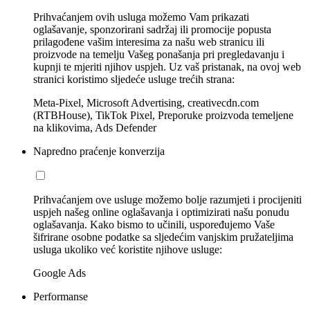
Prihvaćanjem ovih usluga možemo Vam prikazati
oglašavanje, sponzorirani sadržaj ili promocije popusta
prilagođene vašim interesima za našu web stranicu ili
proizvode na temelju Vašeg ponašanja pri pregledavanju i
kupnji te mjeriti njihov uspjeh. Uz vaš pristanak, na ovoj web
stranici koristimo sljedeće usluge trećih strana:
Meta-Pixel, Microsoft Advertising, creativecdn.com
(RTBHouse), TikTok Pixel, Preporuke proizvoda temeljene
na klikovima, Ads Defender
Napredno praćenje konverzija
Prihvaćanjem ove usluge možemo bolje razumjeti i procijeniti
uspjeh našeg online oglašavanja i optimizirati našu ponudu
oglašavanja. Kako bismo to učinili, uspoređujemo Vaše
šifrirane osobne podatke sa sljedećim vanjskim pružateljima
usluga ukoliko već koristite njihove usluge:
Google Ads
Performanse