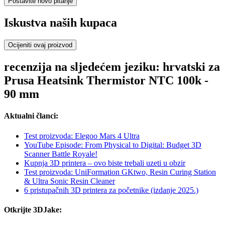
Postavite novo pitanje
Iskustva naših kupaca
Ocijeniti ovaj proizvod
recenzija na sljedećem jeziku: hrvatski za
Prusa Heatsink Thermistor NTC 100k -
90 mm
Aktualni članci:
Test proizvoda: Elegoo Mars 4 Ultra
YouTube Episode: From Physical to Digital: Budget 3D
Scanner Battle Royale!
Kupnja 3D printera – ovo biste trebali uzeti u obzir
Test proizvoda: UniFormation GKtwo, Resin Curing Station
& Ultra Sonic Resin Cleaner
6 pristupačnih 3D printera za početnike (izdanje 2025.)
Otkrijte 3DJake: