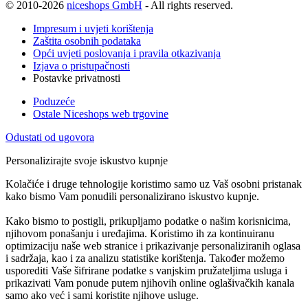
© 2010-2026
niceshops GmbH
- All rights reserved.
Impresum i uvjeti korištenja
Zaštita osobnih podataka
Opći uvjeti poslovanja i pravila otkazivanja
Izjava o pristupačnosti
Postavke privatnosti
Poduzeće
Ostale Niceshops web trgovine
Odustati od ugovora
Personalizirajte svoje iskustvo kupnje
Kolačiće i druge tehnologije koristimo samo uz Vaš osobni pristanak
kako bismo Vam ponudili personalizirano iskustvo kupnje.
Kako bismo to postigli, prikupljamo podatke o našim korisnicima,
njihovom ponašanju i uređajima. Koristimo ih za kontinuiranu
optimizaciju naše web stranice i prikazivanje personaliziranih oglasa
i sadržaja, kao i za analizu statistike korištenja. Također možemo
usporediti Vaše šifrirane podatke s vanjskim pružateljima usluga i
prikazivati Vam ponude putem njihovih online oglašivačkih kanala
samo ako već i sami koristite njihove usluge.