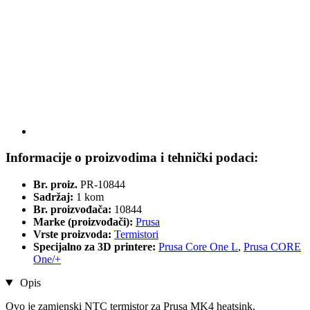
Informacije o proizvodima i tehnički podaci:
Br. proiz.
PR-10844
Sadržaj:
1 kom
Br. proizvođača:
10844
Marke (proizvođači):
Prusa
Vrste proizvoda:
Termistori
Specijalno za 3D printere:
Prusa Core One L
,
Prusa CORE
One/+
Opis
Ovo je zamjenski NTC termistor za Prusa MK4 heatsink.