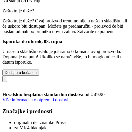
Na stanju od 03. rujna
Zašto traje duže?
Zašto traje duže?
Ovaj proizvod trenutno nije u našem skladištu, ali
će uskoro biti dostupan. Možete ga prednaručiti - proizvod će biti
poslan odmah po primitku novih zaliha.
Zatvorite napomenu
Isporuka do utorak, 08. rujna
U našem skladištu ostalo je još samo 0 komada ovog proizvoda.
Dopuna je na putu! Ukoliko se naruči više, to bi moglo utjecati na
datum isporuke.
Dodajte u košaricu
Hrvatska: besplatna standardna dostava
od € 49,90
Više informacija o otpremi i dostavi
Značajke i prednosti
originalni del znamke Prusa
za MK4 hladnjak