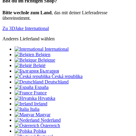
Bist du im richtigen Shop?
Bitte wechsle zum Land
, das mit deiner Lieferadresse
übereinstimmt.
Zu 3DJake International
Anderes Lieferland wählen
International
Belgien
Belgique
België
България
Česká republika
Deutschland
España
France
Hrvatska
Ireland
Italia
Magyar
Nederland
Österreich
Polska