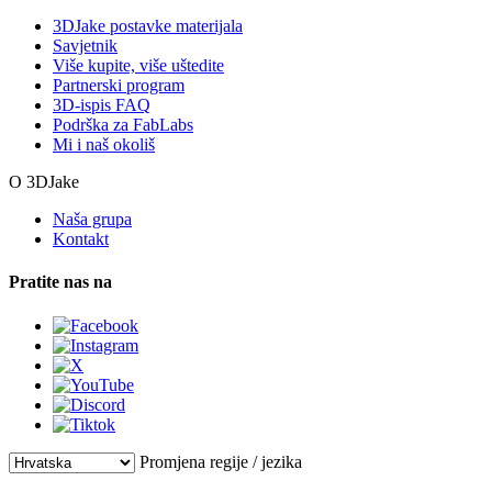
3DJake postavke materijala
Savjetnik
Više kupite, više uštedite
Partnerski program
3D-ispis FAQ
Podrška za FabLabs
Mi i naš okoliš
O 3DJake
Naša grupa
Kontakt
Pratite nas na
Promjena regije / jezika