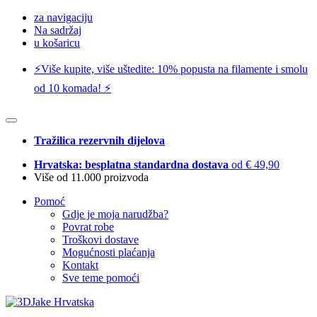
za navigaciju
Na sadržaj
u košaricu
⚡️Više kupite, više uštedite: 10% popusta na filamente i smolu
od 10 komada! ⚡️
Tražilica rezervnih dijelova
Hrvatska: besplatna standardna dostava
od € 49,90
Više od 11.000 proizvoda
Pomoć
Gdje je moja narudžba?
Povrat robe
Troškovi dostave
Mogućnosti plaćanja
Kontakt
Sve teme pomoći