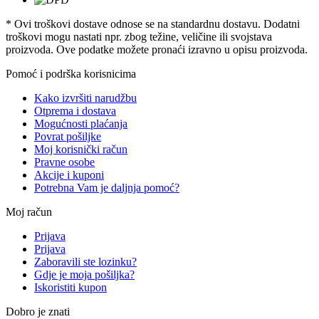
* Ovi troškovi dostave odnose se na standardnu ​​dostavu. Dodatni
troškovi mogu nastati npr. zbog težine, veličine ili svojstava
proizvoda. Ove podatke možete pronaći izravno u opisu proizvoda.
Pomoć i podrška korisnicima
Kako izvršiti narudžbu
Otprema i dostava
Mogućnosti plaćanja
Povrat pošiljke
Moj korisnički račun
Pravne osobe
Akcije i kuponi
Potrebna Vam je daljnja pomoć?
Moj račun
Prijava
Prijava
Zaboravili ste lozinku?
Gdje je moja pošiljka?
Iskoristiti kupon
Dobro je znati