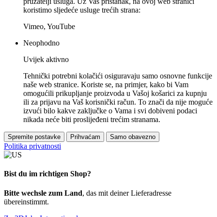
pružatelji usluga. Uz Vaš pristanak, na ovoj web stranici
koristimo sljedeće usluge trećih strana:
Vimeo, YouTube
Neophodno
Uvijek aktivno
Tehnički potrebni kolačići osiguravaju samo osnovne funkcije
naše web stranice. Koriste se, na primjer, kako bi Vam
omogućili prikupljanje proizvoda u Vašoj košarici za kupnju
ili za prijavu na Vaš korisnički račun. To znači da nije moguće
izvući bilo kakve zaključke o Vama i svi dobiveni podaci
nikada neće biti proslijeđeni trećim stranama.
Spremite postavke
Prihvaćam
Samo obavezno
Politika privatnosti
Bist du im richtigen Shop?
Bitte wechsle zum Land
, das mit deiner Lieferadresse
übereinstimmt.