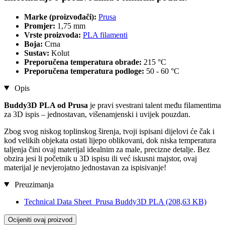
Marke (proizvođači):
Prusa
Promjer:
1,75 mm
Vrste proizvoda:
PLA filamenti
Boja:
Crna
Sustav:
Kolut
Preporučena temperatura obrade:
215 °C
Preporučena temperatura podloge:
50 - 60 °C
Opis
Buddy3D PLA od Prusa
je pravi svestrani talent među filamentima
za 3D ispis – jednostavan, višenamjenski i uvijek pouzdan.
Zbog svog niskog toplinskog širenja, tvoji ispisani dijelovi će čak i
kod velikih objekata ostati lijepo oblikovani, dok niska temperatura
taljenja čini ovaj materijal idealnim za male, precizne detalje. Bez
obzira jesi li početnik u 3D ispisu ili već iskusni majstor, ovaj
materijal je nevjerojatno jednostavan za ispisivanje!
Preuzimanja
Technical Data Sheet_Prusa Buddy3D PLA
(208,63 KB)
Ocijeniti ovaj proizvod