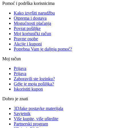
Pomoć i podrška korisnicima
Kako izvršiti narudžbu
Otprema i dostava
Mogućnosti plaćanja
Povrat pošiljke
Moj korisnički račun
Pravne osobe
Akcije i kuponi
Potrebna Vam je daljnja pomoć?
Moj račun
Prijava
Prijava
Zaboravili ste lozinku?
Gdje je moja pošiljka?
Iskoristiti kupon
Dobro je znati
3DJake postavke materijala
Savjetnik
Više kupite, više uštedite
Partnerski program