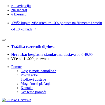
za navigaciju
Na sadržaj
u košaricu
⚡️Više kupite, više uštedite: 10% popusta na filamente i smolu
od 10 komada! ⚡️
Tražilica rezervnih dijelova
Hrvatska: besplatna standardna dostava
od € 49,90
Više od 11.000 proizvoda
Pomoć
Gdje je moja narudžba?
Povrat robe
Troškovi dostave
Mogućnosti plaćanja
Kontakt
Sve teme pomoći