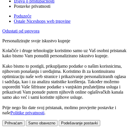
Izjava o pristupačnosti
Postavke privatnosti
Poduzeće
Ostale Niceshops web trgovine
Odustati od ugovora
Personalizirajte svoje iskustvo kupnje
Kolačiće i druge tehnologije koristimo samo uz Vaš osobni pristanak
kako bismo Vam ponudili personalizirano iskustvo kupnje.
Kako bismo to postigli, prikupljamo podatke o našim korisnicima,
njihovom ponašanju i uređajima. Koristimo ih za kontinuiranu
optimizaciju naše web stranice i prikazivanje personaliziranih oglasa
i sadržaja, kao i za analizu statistike korištenja. Također možemo
usporediti Vaše šifrirane podatke s vanjskim pružateljima usluga i
prikazivati Vam ponude putem njihovih online oglašivačkih kanala
samo ako već i sami koristite njihove usluge.
Prije nego što date svoj pristanak, molimo provjerite postavke i
naše
Politike privatnosti
.
Prihvaćam
Samo obavezno
Podešavanje postavki