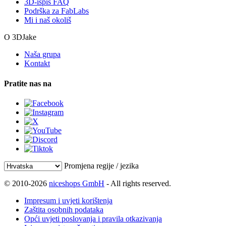
3D-ispis FAQ
Podrška za FabLabs
Mi i naš okoliš
O 3DJake
Naša grupa
Kontakt
Pratite nas na
Promjena regije / jezika
© 2010-2026
niceshops GmbH
- All rights reserved.
Impresum i uvjeti korištenja
Zaštita osobnih podataka
Opći uvjeti poslovanja i pravila otkazivanja