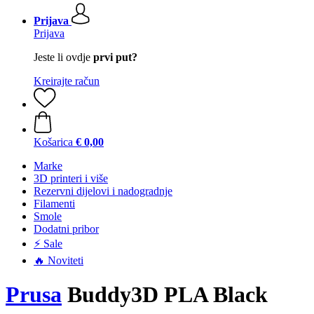
Prijava
Prijava
Jeste li ovdje
prvi put?
Kreirajte račun
Košarica
€ 0,00
Marke
3D printeri i više
Rezervni dijelovi i nadogradnje
Filamenti
Smole
Dodatni pribor
⚡ Sale
🔥 Noviteti
Prusa
Buddy3D PLA Black