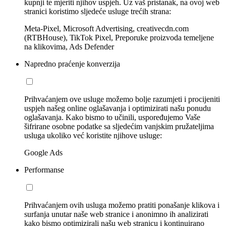
kupnji te mjeriti njihov uspjeh. Uz vaš pristanak, na ovoj web
stranici koristimo sljedeće usluge trećih strana:
Meta-Pixel, Microsoft Advertising, creativecdn.com
(RTBHouse), TikTok Pixel, Preporuke proizvoda temeljene
na klikovima, Ads Defender
Napredno praćenje konverzija
Prihvaćanjem ove usluge možemo bolje razumjeti i procijeniti
uspjeh našeg online oglašavanja i optimizirati našu ponudu
oglašavanja. Kako bismo to učinili, uspoređujemo Vaše
šifrirane osobne podatke sa sljedećim vanjskim pružateljima
usluga ukoliko već koristite njihove usluge:
Google Ads
Performanse
Prihvaćanjem ovih usluga možemo pratiti ponašanje klikova i
surfanja unutar naše web stranice i anonimno ih analizirati
kako bismo optimizirali našu web stranicu i kontinuirano