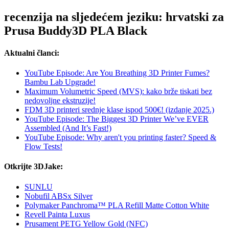
recenzija na sljedećem jeziku: hrvatski za
Prusa Buddy3D PLA Black
Aktualni članci:
YouTube Episode: Are You Breathing 3D Printer Fumes?
Bambu Lab Upgrade!
Maximum Volumetric Speed (MVS): kako brže tiskati bez
nedovoljne ekstruzije!
FDM 3D printeri srednje klase ispod 500€! (izdanje 2025.)
YouTube Episode: The Biggest 3D Printer We’ve EVER
Assembled (And It’s Fast!)
YouTube Episode: Why aren't you printing faster? Speed &
Flow Tests!
Otkrijte 3DJake:
SUNLU
Nobufil ABSx Silver
Polymaker Panchroma™ PLA Refill Matte Cotton White
Revell Painta Luxus
Prusament PETG Yellow Gold (NFC)