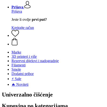
Prijava
Prijava
Jeste li ovdje
prvi put?
Kreirajte račun
Marke
3D printeri i više
Rezervni dijelovi i nadogradnje
Filamenti
Smole
Dodatni pribor
⚡ Sale
🔥 Noviteti
Univerzalno čišćenje
Kupovina po kategorijama