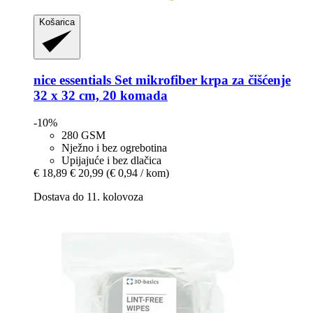
Košarica
nice essentials
Set mikrofiber krpa za čišćenje
32 x 32 cm, 20 komada
-10%
280 GSM
Nježno i bez ogrebotina
Upijajuće i bez dlačica
€ 18,89
€ 20,99
(€ 0,94 / kom)
Dostava do 11. kolovoza