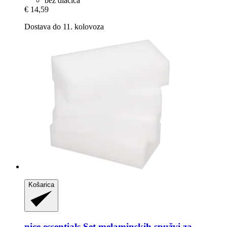
bez dlačica
€ 14,59
Dostava do 11. kolovoza
Košarica
nice essentials
Set melaminskih spužvi za