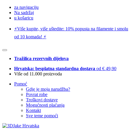
za navigaciju
Na sadržaj
u košaricu
⚡️Više kupite, više uštedite: 10% popusta na filamente i smolu
od 10 komada! ⚡️
Tražilica rezervnih dijelova
Hrvatska: besplatna standardna dostava
od € 49,90
Više od 11.000 proizvoda
Pomoć
Gdje je moja narudžba?
Povrat robe
Troškovi dostave
Mogućnosti plaćanja
Kontakt
Sve teme pomoći