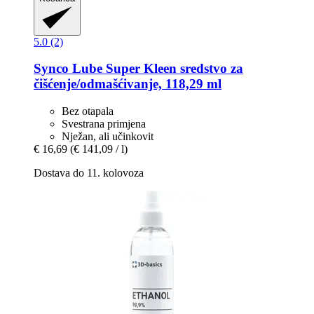
5.0 (2)
Synco Lube
Super Kleen sredstvo za
čišćenje/odmašćivanje, 118,29 ml
Bez otapala
Svestrana primjena
Nježan, ali učinkovit
€ 16,69
(€ 141,09 / l)
Dostava do 11. kolovoza