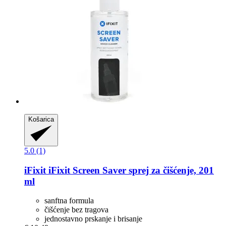
Košarica
5.0 (1)
iFixit
iFixit Screen Saver sprej za čišćenje, 201
ml
sanftna formula
čišćenje bez tragova
jednostavno prskanje i brisanje