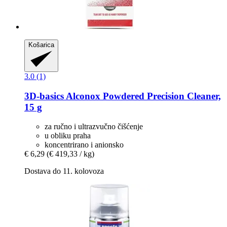
Košarica
3.0 (1)
3D-basics
Alconox Powdered Precision Cleaner,
15 g
za ručno i ultrazvučno čišćenje
u obliku praha
koncentrirano i anionsko
€ 6,29
(€ 419,33 / kg)
Dostava do 11. kolovoza