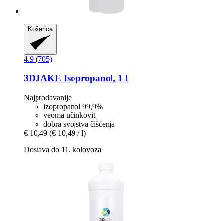
Košarica
4.9 (705)
3DJAKE
Isopropanol, 1 l
Najprodavanije
izopropanol 99,9%
veoma učinkovit
dobra svojstva čišćenja
€ 10,49
(€ 10,49 / l)
Dostava do 11. kolovoza