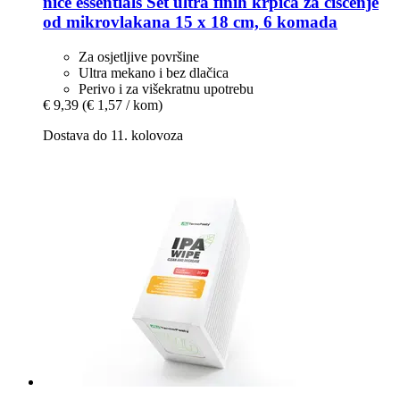
nice essentials
Set ultra finih krpica za čišćenje
od mikrovlakana 15 x 18 cm, 6 komada
Za osjetljive površine
Ultra mekano i bez dlačica
Perivo i za višekratnu upotrebu
€ 9,39
(€ 1,57 / kom)
Dostava do 11. kolovoza