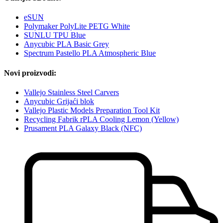
eSUN
Polymaker PolyLite PETG White
SUNLU TPU Blue
Anycubic PLA Basic Grey
Spectrum Pastello PLA Atmospheric Blue
Novi proizvodi:
Vallejo Stainless Steel Carvers
Anycubic Grijaći blok
Vallejo Plastic Models Preparation Tool Kit
Recycling Fabrik rPLA Cooling Lemon (Yellow)
Prusament PLA Galaxy Black (NFC)