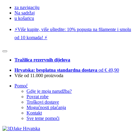
za navigaciju
Na sadržaj
u košaricu
⚡️Više kupite, više uštedite: 10% popusta na filamente i smolu
od 10 komada! ⚡️
Tražilica rezervnih dijelova
Hrvatska: besplatna standardna dostava
od € 49,90
Više od 11.000 proizvoda
Pomoć
Gdje je moja narudžba?
Povrat robe
Troškovi dostave
Mogućnosti plaćanja
Kontakt
Sve teme pomoći