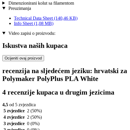
Dimenzionirani kolut sa filamentom
Preuzimanja
Technical Data Sheet
(140,46 KB)
Info Sheet
(1,08 MB)
Video zapisi o proizvodu:
Iskustva naših kupaca
Ocijeniti ovaj proizvod
recenzija na sljedećem jeziku: hrvatski za
Polymaker PolyPlus PLA White
4 recenzije kupaca u drugim jezicima
4,5
od 5 zvjezdica
5 zvjezdice
2
(50%)
4 zvjezdice
2
(50%)
3 zvjezdice
0
(0%)
2 zvjezdice
0
(0%)