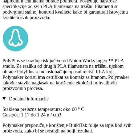
naprednim tehnikama obrade polimera. Posjeduje najstrože
specifikacije od svih PLA filamenata na tržištu. Filamenti su
podvrgnuti stalnoj kontroli kvalitete kako bi garantirali istovjetnu
kvalitetu svih proizvoda.
PolyPlus se izrađuje isključivo od NatureWorks Ingeo ™ PLA
smole. Za razliku od drugih PLA filamenata na tržištu, tijekom
obrade PolyPlus se ne oslobađaju opasni mirisi. PLA koji
Polymaker koristi ima certifikat za kontakt sa hranom. Polymaker
također stavlja naglasak na korištenje ekološki prihvatljivih
proizvodnih procesa.
Dodatne informacije
Staklena prelazna temperatura: oko 60 ° C
Gustoća: 1,17 do 1,24 g / cm3
Polymaker preporučuje korištenje BuildTak folije za ispis kod svih
proizvoda, kako bi se postigli najbolji rezultati.