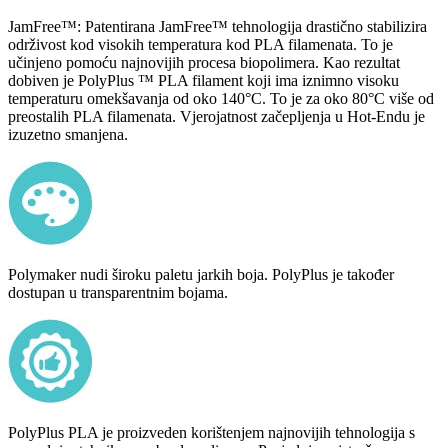
JamFree™: Patentirana JamFree™ tehnologija drastično stabilizira
održivost kod visokih temperatura kod PLA filamenata. To je
učinjeno pomoću najnovijih procesa biopolimera. Kao rezultat
dobiven je PolyPlus ™ PLA filament koji ima iznimno visoku
temperaturu omekšavanja od oko 140°C. To je za oko 80°C više od
preostalih PLA filamenata. Vjerojatnost začepljenja u Hot-Endu je
izuzetno smanjena.
Polymaker nudi široku paletu jarkih boja. PolyPlus je također
dostupan u transparentnim bojama.
PolyPlus PLA je proizveden korištenjem najnovijih tehnologija s