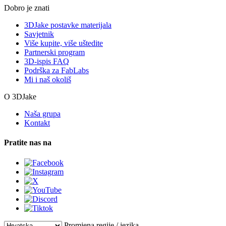
Dobro je znati
3DJake postavke materijala
Savjetnik
Više kupite, više uštedite
Partnerski program
3D-ispis FAQ
Podrška za FabLabs
Mi i naš okoliš
O 3DJake
Naša grupa
Kontakt
Pratite nas na
Promjena regije / jezika