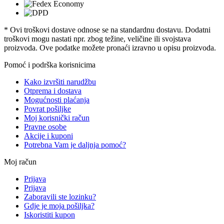
* Ovi troškovi dostave odnose se na standardnu ​​dostavu. Dodatni
troškovi mogu nastati npr. zbog težine, veličine ili svojstava
proizvoda. Ove podatke možete pronaći izravno u opisu proizvoda.
Pomoć i podrška korisnicima
Kako izvršiti narudžbu
Otprema i dostava
Mogućnosti plaćanja
Povrat pošiljke
Moj korisnički račun
Pravne osobe
Akcije i kuponi
Potrebna Vam je daljnja pomoć?
Moj račun
Prijava
Prijava
Zaboravili ste lozinku?
Gdje je moja pošiljka?
Iskoristiti kupon