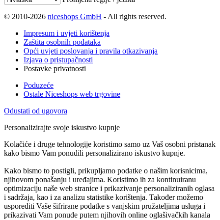
© 2010-2026
niceshops GmbH
- All rights reserved.
Impresum i uvjeti korištenja
Zaštita osobnih podataka
Opći uvjeti poslovanja i pravila otkazivanja
Izjava o pristupačnosti
Postavke privatnosti
Poduzeće
Ostale Niceshops web trgovine
Odustati od ugovora
Personalizirajte svoje iskustvo kupnje
Kolačiće i druge tehnologije koristimo samo uz Vaš osobni pristanak
kako bismo Vam ponudili personalizirano iskustvo kupnje.
Kako bismo to postigli, prikupljamo podatke o našim korisnicima,
njihovom ponašanju i uređajima. Koristimo ih za kontinuiranu
optimizaciju naše web stranice i prikazivanje personaliziranih oglasa
i sadržaja, kao i za analizu statistike korištenja. Također možemo
usporediti Vaše šifrirane podatke s vanjskim pružateljima usluga i
prikazivati Vam ponude putem njihovih online oglašivačkih kanala