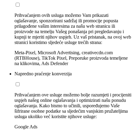
Prihvaćanjem ovih usluga možemo Vam prikazati
oglašavanje, sponzorirani sadržaj ili promocije popusta
prilagođene vašim interesima za našu web stranicu ili
proizvode na temelju Vašeg ponašanja pri pregledavanju i
kupnji te mjeriti njihov uspjeh. Uz vaš pristanak, na ovoj web
stranici koristimo sljedeće usluge trećih strana:
Meta-Pixel, Microsoft Advertising, creativecdn.com
(RTBHouse), TikTok Pixel, Preporuke proizvoda temeljene
na klikovima, Ads Defender
Napredno praćenje konverzija
Prihvaćanjem ove usluge možemo bolje razumjeti i procijeniti
uspjeh našeg online oglašavanja i optimizirati našu ponudu
oglašavanja. Kako bismo to učinili, uspoređujemo Vaše
šifrirane osobne podatke sa sljedećim vanjskim pružateljima
usluga ukoliko već koristite njihove usluge:
Google Ads