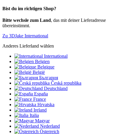
Bist du im richtigen Shop?
Bitte wechsle zum Land
, das mit deiner Lieferadresse
übereinstimmt.
Zu 3DJake International
Anderes Lieferland wählen
International
Belgien
Belgique
België
България
Česká republika
Deutschland
España
France
Hrvatska
Ireland
Italia
Magyar
Nederland
Österreich