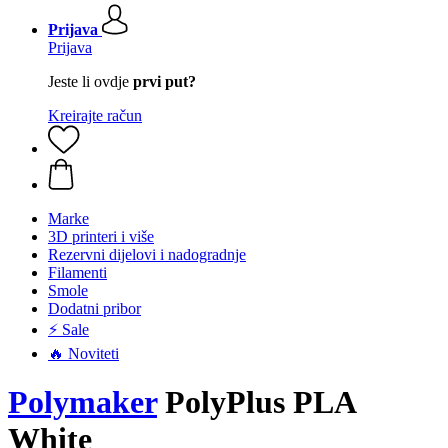
Prijava
Prijava
Jeste li ovdje
prvi put?
Kreirajte račun
Marke
3D printeri i više
Rezervni dijelovi i nadogradnje
Filamenti
Smole
Dodatni pribor
⚡ Sale
🔥 Noviteti
Polymaker
PolyPlus PLA
White