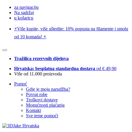
za navigaciju
Na sadržaj
u košaricu
⚡️Više kupite, više uštedite: 10% popusta na filamente i smolu
od 10 komada! ⚡️
Tražilica rezervnih dijelova
Hrvatska: besplatna standardna dostava
od € 49,90
Više od 11.000 proizvoda
Pomoć
Gdje je moja narudžba?
Povrat robe
Troškovi dostave
Mogućnosti plaćanja
Kontakt
Sve teme pomoći