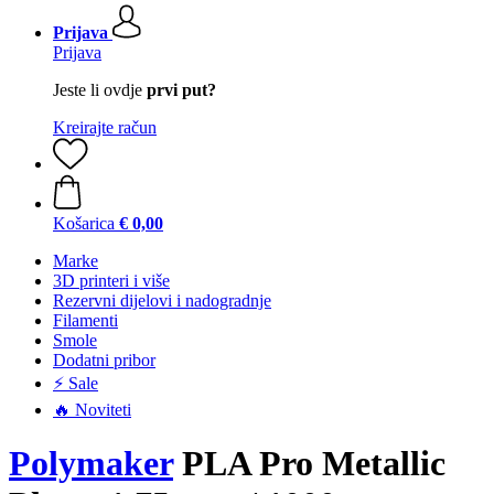
Prijava
Prijava
Jeste li ovdje
prvi put?
Kreirajte račun
Košarica
€ 0,00
Marke
3D printeri i više
Rezervni dijelovi i nadogradnje
Filamenti
Smole
Dodatni pribor
⚡ Sale
🔥 Noviteti
Polymaker
PLA Pro Metallic