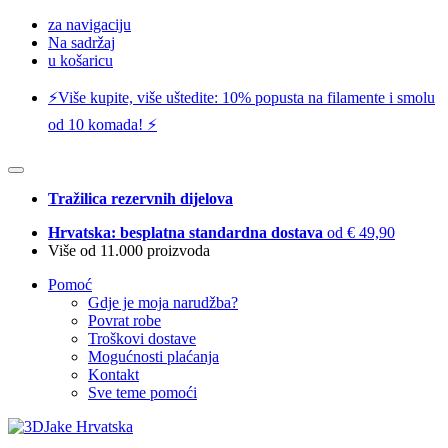
za navigaciju
Na sadržaj
u košaricu
⚡️Više kupite, više uštedite: 10% popusta na filamente i smolu
od 10 komada! ⚡️
Tražilica rezervnih dijelova
Hrvatska: besplatna standardna dostava
od € 49,90
Više od 11.000 proizvoda
Pomoć
Gdje je moja narudžba?
Povrat robe
Troškovi dostave
Mogućnosti plaćanja
Kontakt
Sve teme pomoći