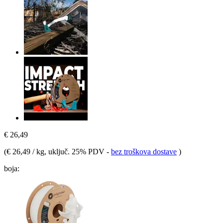
€ 26,49
(
€ 26,49 / kg
, uključ. 25% PDV
-
bez troškova dostave
)
boja: