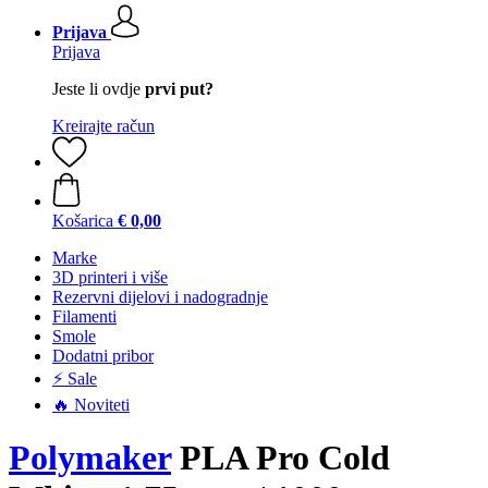
Prijava
Prijava
Jeste li ovdje
prvi put?
Kreirajte račun
Košarica
€ 0,00
Marke
3D printeri i više
Rezervni dijelovi i nadogradnje
Filamenti
Smole
Dodatni pribor
⚡ Sale
🔥 Noviteti
Polymaker
PLA Pro Cold