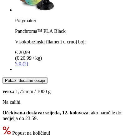
Polymaker
Panchroma™ PLA Black
Visokobrzinski filament u crnoj boji
€ 20,99
(€ 20,99 / kg)
5.0 (2)
Pokaži dodatne opcije
verz.:
1,75 mm / 1000 g
Na zalihi
Očekivana dostava: srijeda, 12. kolovoza
, ako naručite do:
nedjelja do 23:59
.
Popust na količinu!