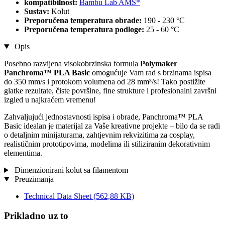
kompatibilnost:
Bambu Lab AMS*
Sustav:
Kolut
Preporučena temperatura obrade:
190 - 230 °C
Preporučena temperatura podloge:
25 - 60 °C
Opis
Posebno razvijena visokobrzinska formula
Polymaker
Panchroma™ PLA Basic
omogućuje Vam rad s brzinama ispisa
do 350 mm/s i protokom volumena od 28 mm³/s! Tako postižite
glatke rezultate, čiste površine, fine strukture i profesionalni završni
izgled u najkraćem vremenu!
Zahvaljujući jednostavnosti ispisa i obrade, Panchroma™ PLA
Basic idealan je materijal za Vaše kreativne projekte – bilo da se radi
o detaljnim minijaturama, zahtjevnim rekvizitima za cosplay,
realističnim prototipovima, modelima ili stiliziranim dekorativnim
elementima.
Dimenzionirani kolut sa filamentom
Preuzimanja
Technical Data Sheet
(562,88 KB)
Prikladno uz to