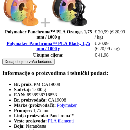
Polymaker Panchroma™ PLA Orange, 1,75
€ 20,99
(€ 20,99
mm / 1000 g
/ kg)
Polymaker Panchroma™ PLA Black, 1,75
€ 20,99
mm / 1000 g
(€ 20,99 / kg)
Ukupna cijena:
€ 41,98
Dodaj oboje u vašu košaricu
Informacije o proizvodima i tehnički podaci:
Br. proiz.
PM-CA19008
Sadržaj:
1.000 g
EAN:
6938936716853
Br. proizvođača:
CA19008
Marke (proizvođači):
Polymaker
Promjer:
1,75 mm
Linija proizvoda:
Panchroma™
Vrste proizvoda:
PLA filamenti
Boja:
Narančasta