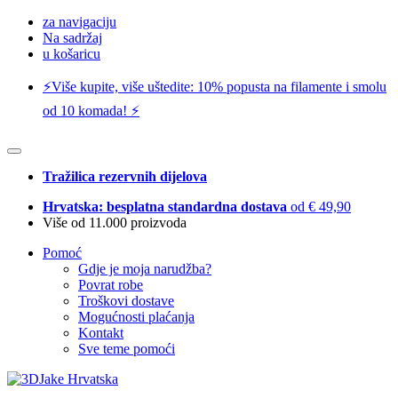
za navigaciju
Na sadržaj
u košaricu
⚡️Više kupite, više uštedite: 10% popusta na filamente i smolu
od 10 komada! ⚡️
Tražilica rezervnih dijelova
Hrvatska: besplatna standardna dostava
od € 49,90
Više od 11.000 proizvoda
Pomoć
Gdje je moja narudžba?
Povrat robe
Troškovi dostave
Mogućnosti plaćanja
Kontakt
Sve teme pomoći