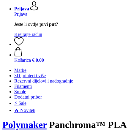
Prijava
Prijava
Jeste li ovdje
prvi put?
Kreirajte račun
Košarica
€ 0,00
Marke
3D printeri i više
Rezervni dijelovi i nadogradnje
Filamenti
Smole
Dodatni pribor
⚡ Sale
🔥 Noviteti
Polymaker
Panchroma™ PLA