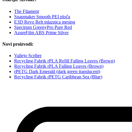
The Filament
Snapmaker Smooth PEI ploča
E3D Revo Belt mlaznica mesing
Spectrum GreenyPro Pure Red
AzureFilm ABS Prime Silver
Novi proizvodi:
Vallejo Scriber
Recycling Fabrik rPLA Refill Falling Leaves (Brown)
Recycling Fabrik rPLA Falling Leaves (Brown)
rPETG Dark Emerald (dark green translucent)
Recycling Fabrik rPETG Caribbean Sea (Blue)