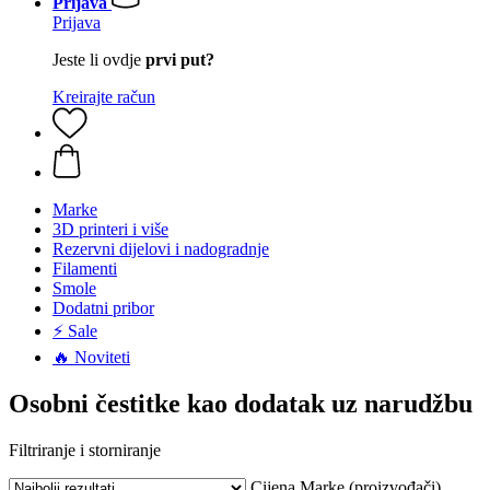
Prijava
Prijava
Jeste li ovdje
prvi put?
Kreirajte račun
Marke
3D printeri i više
Rezervni dijelovi i nadogradnje
Filamenti
Smole
Dodatni pribor
⚡ Sale
🔥 Noviteti
Osobni čestitke kao dodatak uz narudžbu
Filtriranje i storniranje
Cijena
Marke (proizvođači)