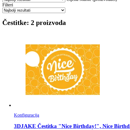
Filteri
Čestitke: 2 proizvoda
Konfiguracija
3DJAKE
Čestitka "Nice Birthday!", Nice Birthd