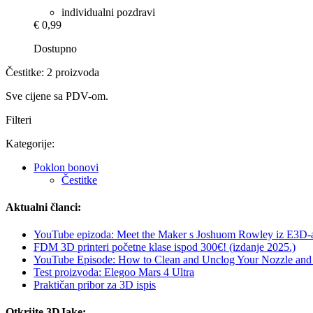
individualni pozdravi
€ 0,99
Dostupno
Čestitke: 2 proizvoda
Sve cijene sa PDV-om.
Filteri
Kategorije:
Poklon bonovi
Čestitke
Aktualni članci:
YouTube epizoda: Meet the Maker s Joshuom Rowley iz E3D-
FDM 3D printeri početne klase ispod 300€! (izdanje 2025.)
YouTube Episode: How to Clean and Unclog Your Nozzle and 
Test proizvoda: Elegoo Mars 4 Ultra
Praktičan pribor za 3D ispis
Otkrijte 3DJake: