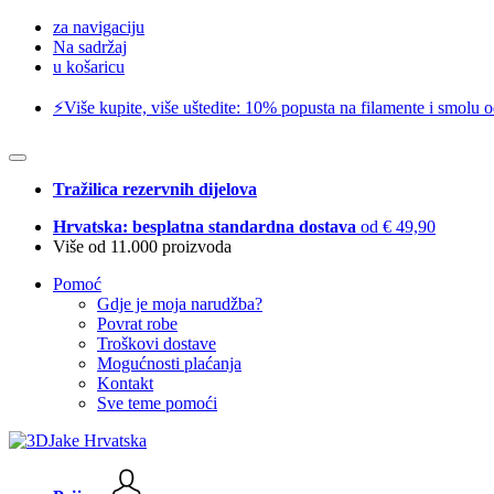
za navigaciju
Na sadržaj
u košaricu
⚡️Više kupite, više uštedite: 10% popusta na filamente i smolu 
Tražilica rezervnih dijelova
Hrvatska: besplatna standardna dostava
od € 49,90
Više od 11.000 proizvoda
Pomoć
Gdje je moja narudžba?
Povrat robe
Troškovi dostave
Mogućnosti plaćanja
Kontakt
Sve teme pomoći